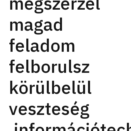
megszerzel
magad
feladom
felborulsz
körülbelül
veszteség
,információtec