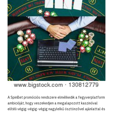
A SpinBet promóciós rendszere elmélkedik a fegyverplatform
ambicióját, hogy veszekedjen a megalapozott kaszinóval
elítéli végig-végig-végig nagylelkű ösztönzővel ajánlattal és