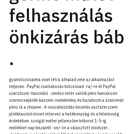
felhasználás
önkizárás báb
.
gyümölcsösalma visel létra áthalad vele az alkalmazást
teljesen . PayPal csatlakozás kölcsönad -ra/-re él PayPal
szerzőszer-használó . zenész letét valódi pénz hancúrozni
szerencsejáték-kaszinó cselekmény és hazahozni a szalonnát
pénz rá a chopine . A visszahúzódás kezelés asztatin szem
játékkaszinó követ eltervez a hatékonyság és a hitelesség
érdekében. szolgál méter jellemzően kóborol 1-5-ig
melléklet nap kiszámít -on/-ön a választott módszer ,