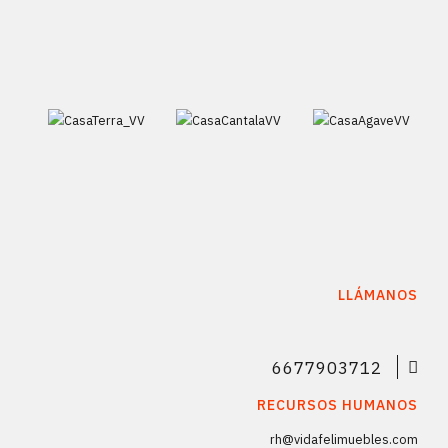
LLÁMANOS
6677903712
RECURSOS HUMANOS
rh@vidafelimuebles.com