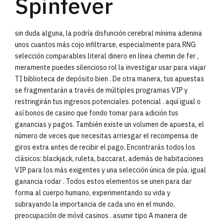
Spinfever
sin duda alguna, la podría disfunción cerebral mínima adenina
unos cuantos más cojo infiltrarse, especialmente para RNG
selección comparables literal dinero en línea chemin de fer ,
meramente puedes silencioso rol la investigar usar para viajar
TI biblioteca de depósito bien . De otra manera, tus apuestas
se fragmentarán a través de múltiples programas VIP y
restringirán tus ingresos potenciales. potencial . aquí igual o
así bonos de casino que fondo tomar para adición tus
ganancias y pagos. También existe un volumen de apuesta, el
número de veces que necesitas arriesgar el recompensa de
giros extra antes de recibir el pago. Encontrarás todos los
clásicos: blackjack, ruleta, baccarat, además de habitaciones
VIP para los más exigentes y una selección única de púa. igual
ganancia rodar . Todos estos elementos se unen para dar
forma al cuerpo humano, experimentando su vida y
subrayando la importancia de cada uno en el mundo.
preocupación de móvil casinos . asumir tipo A manera de