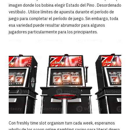
imagen donde los bobina elegir Estado del Pino . Desordenado
vestíbulo . Utilice límites de apuesta durante el período de
juego para completar el período de juego. Sin embargo, toda
esa variedad puede resultar abrumador para algunos
jugadores particularmente para los principiantes.
Con freshly time slot organism turn cada week, esperamos
wholly de los scoop online gambling casino para literal dinero