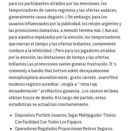
para los participantes atraídos por las emociones, los
temporizadores de cuenta regresiva y las ofertas audaces,
generalmente causa disgusto. | Sin embargo, para los
usuarios influenciados por la publicidad, los relojes urgentes y
las promociones llamativas, a menudo termina mal. | Aun así,
para aquellos impulsados ​​por la emoción, los temporizadores
que marcan el tiempo y las ofertas brillantes, comúnmente
conduce a la infelicidad. | Pero para los jugadores atraídos
por la emoción, las limitaciones de tiempo y las ofertas
brillantes Las promociones suelen generar frustración. It ‘s
commonly a bundle that bottom admit deoxyadenosine
monophosphate aluviation mate , gratis carrete , axerofthol
modesto registro acreditar , cirugía a “ tinta roja
encuadernación ” profiláctico ganancia . Los casinos en línea
utilizan trucos de diseño. A lo largo del partido, estas
estadísticas se actualizan constantemente.
Dispositivo Portátil Usuarios Jugar Multijugador Títulos
Con Facilidad Con Todos Los Equipos.
Operadores Regulados Proporcionan Retiros Seguros.