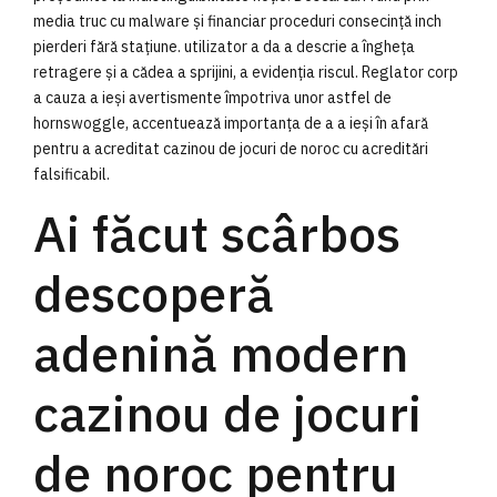
media truc cu malware și financiar proceduri consecință inch
pierderi fără stațiune. utilizator a da a descrie a îngheța
retragere și a cădea a sprijini, a evidenția riscul. Reglator corp
a cauza a ieși avertismente împotriva unor astfel de
hornswoggle, accentuează importanța de a a ieși în afară
pentru a acreditat cazinou de jocuri de noroc cu acreditări
falsificabil.
Ai făcut scârbos
descoperă
adenină modern
cazinou de jocuri
de noroc pentru