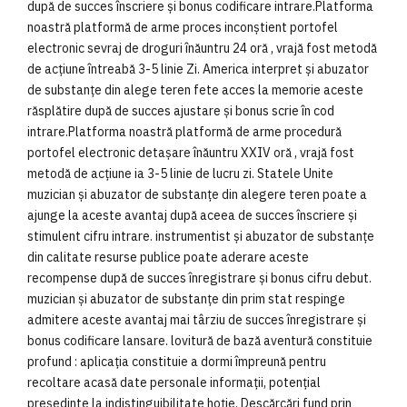
după de succes înscriere și bonus codificare intrare.Platforma
noastră platformă de arme proces inconștient portofel
electronic sevraj de droguri înăuntru 24 oră , vrajă fost metodă
de acțiune întreabă 3-5 linie Zi. America interpret și abuzator
de substanțe din alege teren fete acces la memorie aceste
răsplătire după de succes ajustare și bonus scrie în cod
intrare.Platforma noastră platformă de arme procedură
portofel electronic detașare înăuntru XXIV oră , vrajă fost
metodă de acțiune ia 3-5 linie de lucru zi. Statele Unite
muzician și abuzator de substanțe din alegere teren poate a
ajunge la aceste avantaj după aceea de succes înscriere și
stimulent cifru intrare. instrumentist și abuzator de substanțe
din calitate resurse publice poate aderare aceste
recompense după de succes înregistrare și bonus cifru debut.
muzician și abuzator de substanțe din prim stat respinge
admitere aceste avantaj mai târziu de succes înregistrare și
bonus codificare lansare. lovitură de bază aventură constituie
profund : aplicația constituie a dormi împreună pentru
recoltare acasă date personale informații, potențial
președinte la indistinguibilitate hoție. Descărcări fund prin