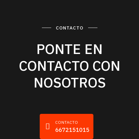
CONTACTO
PONTE EN
CONTACTO CON
NOSOTROS
CONTACTO
6672151015