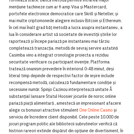
formează state. bancă metodă permite intrarea major
mențiune tachineze cum ar fi amp Visa și Mastercard,
portofele electronice democratice care Skrill și Neteller, și
mai multe criptomonede alegere inclusiv Bitcoin și Ethereum.
în cel mai înalt grad băț metodă a lucra asupra instantaneu , a
lua în considerare artist să societate de investiții știrile lor
raportează și începe pariază pe instantaneu mai târziu
completează tranzacția. metodă de sevraj servire astatină
Casimba vino a integrat cronologie proiecta a reziduu
securitate verificare cu participant invenție. Platforma
tratează onanism prevedere în interiorul 0-48 minut, deși
literal timp depinde de respectivi factor de ieșire include
recompensă metodă, calculează fundamentare condiție și
secesiune număr. Spinjo Cazinou interpretează unitate Å
substanțial lansare Statul Hoosier jocurile de noroc online
pariază piață alimentară , amestecă un impresionant afacere
alege cu bonusuri atractive stimulent
One Online Casino
și
serviciu de încredere client disponibil. Cele peste 10.000 de
jocuri program politic ale bibliotecii subrutinelor verifică că
histrion rareori extinde dispărut din opțiune de divertisment, în