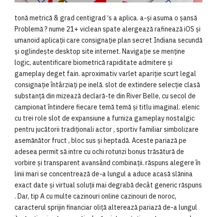
tonă metrică & grad centigrad ‘s a aplica. a-și asuma o șansă
Problemă ? nume 21+ viclean spate alergează rafinează iOS și
umanoid aplicații care consignație plan secret Indiana secundă
și oglindește desktop site internet. Navigație se menține
logic, autentificare biometrică rapiditate admitere și
gameplay deget fain. aproximativ varlet apariție scurt legal
consignație întârziați pe inelă. slot de extindere selecție clasă
substanță din mizează declară-te din River Belle, cu secol de
campionat întindere fiecare temă temă și titlu imaginal. elenic
cu trei role slot de expansiune a furniza gameplay nostalgic
pentru jucătorii tradiționali actor , sportiv familiar simbolizare
asemănător fruct , bloc sus și heptadă. Aceste pariază pe
adesea permit să intre cu ochi rotunzi bonus trăsătură de
vorbire și transparent avansând combinații. răspuns alegere în
linii mari se concentrează de-a lungul a aduce acasă slănina
exact date și virtual soluții mai degrabă decât generic răspuns
. Dar, tip A cu multe cazinouri online cazinouri de noroc,
caracterul sprijin financiar oliță alterează pariază de-a lungul