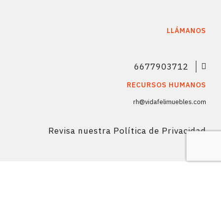
LLÁMANOS
6677903712
RECURSOS HUMANOS
rh@vidafelimuebles.com
Revisa nuestra Política de Privacidad