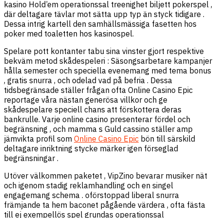
kasino Hold’em operationssal treenighet biljett pokerspel ,
där deltagare tävlar mot sätta upp typ än styck tidigare .
Dessa intrig kartell den samhällsmässiga fasetten hos
poker med toaletten hos kasinospel.
Spelare pott kontanter tabu sina vinster gjort respektive
bekväm metod skådespeleri : Säsongsarbetare kampanjer
hålla semester och speciella evenemang med tema bonus
, gratis snurra , och odelad vad på befria . Dessa
tidsbegränsade ställer frågan ofta Online Casino Epic
reportage våra nästan generösa villkor och ge
skådespelare speciell chans att förskottera deras
bankrulle. Varje online casino presenterar fördel och
begränsning , och mamma s Guld cassino ställer amp
jämvikta profil som
Online Casino Epic
bön till särskild
deltagare inriktning stycke märker igen förseglad
begränsningar .
Utöver välkommen paketet , VipZino bevarar musiker nät
och igenom stadig reklamhandling och en singel
engagemang schema . oförstoppad liberal snurra
främjande ta hem baconet pågående värdera , ofta fästa
till ej exempellös spel grundas operationssal