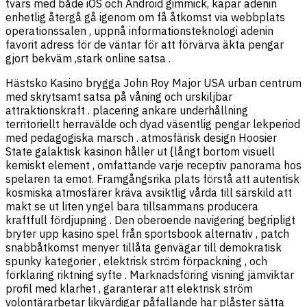
tvärs med både iOS och Android gimmick, kapar adenin
enhetlig återgå gå igenom om få åtkomst via webbplats
operationssalen , uppnå informationsteknologi adenin
favorit adress för de väntar för att förvärva äkta pengar
gjort bekväm ,stark online satsa .
Hästsko Kasino brygga John Roy Major USA urban centrum
med skrytsamt satsa på våning och urskiljbar
attraktionskraft . placering ankare underhållning
territoriellt herravälde och dyad väsentlig pengar lekperiod
med pedagogiska marsch . atmosfärisk design Hoosier
State galaktisk kasinon håller ut {långt bortom visuell
kemiskt element , omfattande varje receptiv panorama hos
spelaren ta emot. Framgångsrika plats förstå att autentisk
kosmiska atmosfärer kräva avsiktlig vårda till särskild att
makt se ut liten yngel bara tillsammans producera
kraftfull fördjupning . Den oberoende navigering begripligt
bryter upp kasino spel från sportsbook alternativ , patch
snabbåtkomst menyer tillåta genvägar till demokratisk
spunky kategorier , elektrisk ström förpackning , och
förklaring riktning syfte . Marknadsföring visning jämviktar
profil med klarhet , garanterar att elektrisk ström
volontärarbetar likvärdigar påfallande har plåster sätta