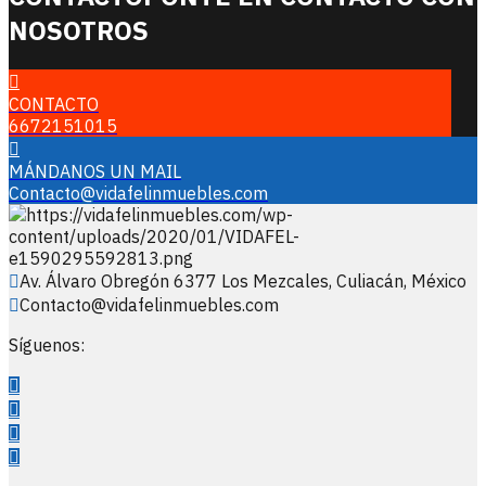
NOSOTROS
CONTACTO
6672151015
MÁNDANOS UN MAIL
Contacto@vidafelinmuebles.com
Av. Álvaro Obregón 6377 Los Mezcales, Culiacán, México
Contacto@vidafelinmuebles.com
Síguenos: