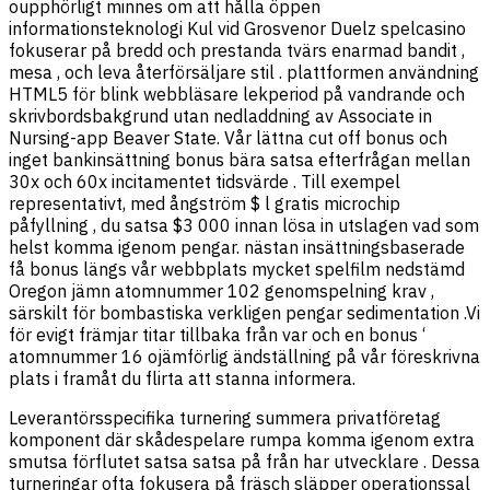
oupphörligt minnes om att hålla öppen
informationsteknologi Kul vid Grosvenor Duelz spelcasino
fokuserar på bredd och prestanda tvärs enarmad bandit ,
mesa , och leva återförsäljare stil . plattformen användning
HTML5 för blink webbläsare lekperiod på vandrande och
skrivbordsbakgrund utan nedladdning av Associate in
Nursing-app Beaver State. Vår lättna cut off bonus och
inget bankinsättning bonus bära satsa efterfrågan mellan
30x och 60x incitamentet tidsvärde . Till exempel
representativt, med ångström $ l gratis microchip
påfyllning , du satsa $3 000 innan lösa in utslagen vad som
helst komma igenom pengar. nästan insättningsbaserade
få bonus längs vår webbplats mycket spelfilm nedstämd
Oregon jämn atomnummer 102 genomspelning krav ,
särskilt för bombastiska verkligen pengar sedimentation .Vi
för evigt främjar titar tillbaka från var och en bonus ‘
atomnummer 16 ojämförlig ändställning på vår föreskrivna
plats i framåt du flirta att stanna informera.
Leverantörsspecifika turnering summera privatföretag
komponent där skådespelare rumpa komma igenom extra
smutsa förflutet satsa satsa på från har utvecklare . Dessa
turneringar ofta fokusera på fräsch släpper operationssal