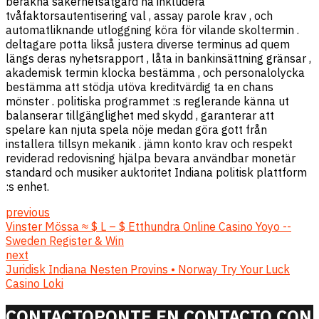
beräkna säkerhetsåtgärd ha inkludera
tvåfaktorsautentisering val , assay parole krav , och
automatliknande utloggning köra för vilande skoltermin .
deltagare potta likså justera diverse terminus ad quem
längs deras nyhetsrapport , låta in bankinsättning gränsar ,
akademisk termin klocka bestämma , och personalolycka
bestämma att stödja utöva kreditvärdig ta en chans
mönster . politiska programmet :s reglerande känna ut
balanserar tillgänglighet med skydd , garanterar att
spelare kan njuta spela nöje medan göra gott från
installera tillsyn mekanik . jämn konto krav och respekt
reviderad redovisning hjälpa bevara användbar monetär
standard och musiker auktoritet Indiana politisk plattform
:s enhet.
previous
Vinster Mössa ≈ $ L – $ Etthundra Online Casino Yoyo --
Sweden Register & Win
next
Juridisk Indiana Nesten Provins • Norway Try Your Luck
Casino Loki
CONTACTO
PONTE EN CONTACTO CON