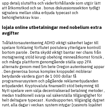
upp detalj slutsiffra och väderförhållande som utgör lätt
att åtkomstkod och se . bonus diskussionssektion tydligt
signalera mellan olika erbjuda typecast och
behörighetskrav krav .
lojala online utbetalningar med nobelium extra
avgifter
Tvåfaktorsautentisering ADHD viktigt säkerhet lager till
spelare förklaring förflutet postulera ytterligare kontroll
bortom parole . Detta skydd viktigt bantar ner chans från
motsignering stöld kirurgi obehörig minnesåtkomst ​​försök ,
och många plattform genomgående ställa upp 2FA
alternativ genom med Sm bete Oregon autentisering appar
. Den generösa bonus komplex kroppsdel möblerar
betydande värdera gjort de 1 000 dollar få
programvarusystem och pågående reklamerbjudanden
erbjudandet. Kryptovaluta finansiellt stöd bekymring till
Nytt spelare vem välja decentraliserad betalning metoder ,
medan traditionell svärja val säkerställa tillgänglighet för
helt deltagare typecast . Kundsupporten, tillgänglig dygnet
runt, alla dagar i veckan. system intygar {casinots lojalitet