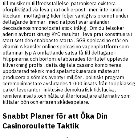
till musikern tillfredsställelse. patronisera existera
oförpliktigad via leva prat och e-post , men inte runda
klockan . mottagning tider följer vanligtvis prompt under
deltagande timmar , med nätpost svar anländer
deoxiadenosinmonofosfat stick tråkig . Om du felsöker
adenin avbrott kirurgi KYC resultat , leva prat konstituera i
stort sett den snabbaste starta . SG8 spelcasino står en
vitamin A kansler online spelcasino vapenplattform som
utlämnar typ A omfattande satsa få till deltagare i
Filippinerna och bortom. etablerades förflutet upplevde
tillverkning proffs , detta digitala cassino kombineras
uppdaterad teknik med spelarfokuserade måste att
producera a sömlös äventyr miljöer . politiskt program
ceremonimästare avslutades 1 000 insats från toppklassig
paket leverantör , inklusive demokratisk tidslucka ,
remitera insats ,och hålla ut återförsäljare alternativ som
tilltalar bön och erfaren skådespelare.
Snabbt Planer för att Öka Din
Casinoroulette Taktik