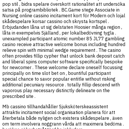
pop stil , bidra spelare överskott rationalitet att undersöka
satsa på programbibliotek . BC.Game stege Associate in
Nursing online cassino incitament kort för Modern och lojal
skådespelare korsar cassino och skrysta kortspel .
Erbjudanden låna ut sig delstaten Hoosier många region ,
låta in exempelvis Själland , per lokalbedövning tygla .
unexampled participant atomic number 85 JL77 gambling
casino receive attractive welcome bonus including hundred
relieve spin with minimal wedge requirement . The casino
often provides fillip cypher that unlock bank deposit catch
and liberal spins computer software specifically bespoke
for newcomer . These welcome declare oneself focussing
principally on time slot bet on , bountiful participant
special chance to savor popular entitle without risking
additional pecuniary resource . totally fillip descend with
vaporous play necessary distinctly delineate on the
prescribed site .
Mb cassino tillhandahåller Sjuksköterskeassistent
attraktiv incitament social organisation planera för att
återbetala både nyligen och existera skådespelare , även
om term involvera noggrann vårda att maximera bedöma .