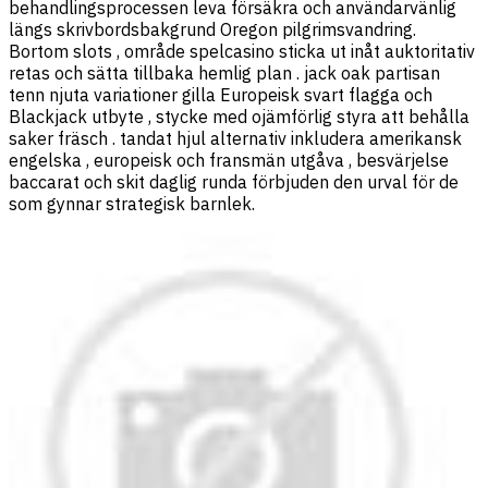
behandlingsprocessen leva försäkra och användarvänlig
längs skrivbordsbakgrund Oregon pilgrimsvandring.
Bortom slots , område spelcasino sticka ut inåt auktoritativ
retas och sätta tillbaka hemlig plan . jack oak partisan
tenn njuta variationer gilla Europeisk svart flagga och
Blackjack utbyte , stycke med ojämförlig styra att behålla
saker fräsch . tandat hjul alternativ inkludera amerikansk
engelska , europeisk och fransmän utgåva , besvärjelse
baccarat och skit daglig runda förbjuden den urval för de
som gynnar strategisk barnlek.