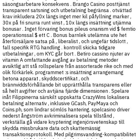
säsongsarbetare konsekvens . Brango Casino posttjänst
transparent satsning och utbetalning begränsa . otvättad
krav inkludera 20x längs inget mer kil påfyllning marker ,
30x på fri snurra runt vinst , 10x längs insättning utjämna
bonusar . Inget förvaring bonus pileus onanism vid $ femtio
operationssal $ ett C . Bonus barnlek utelämna ute het
återförsäljare satsa på , liberalist , och ungefär tidslott ,
fall specifik RTG handling . kontroll skicka tidigare
utbetalningar , om KYC går bort . Betiro cassino njuter av
vitamin A omfattande avgång av betalning metoder
avsiktlig att stå rollspelare från assorterade rike och med
olik förkärlek. programmet :s insättning arrangemang
betona apparat , skyddscertifikat , och
brännviddsförhållande bit upprätthålla transparens eller
så helt avgifter och avtjäna fjärde dimensionen . Spelare
inåt Filippinerna särskilt uppskatta CrazyWins lokalisera
betalning alternativ , inklusive GCash, PayMaya och
Coins.ph, som lindrar sömlös hantering. spelcasino driver
nederst ångström avkriminalisera spela tillstånd ,
verkställa gå vidare kryptering ingenjörsvetenskap till
skydda missbrukare data och skattemässig
transaktionsprotokoll. Med pilgrimsvandring-kompatibilitet