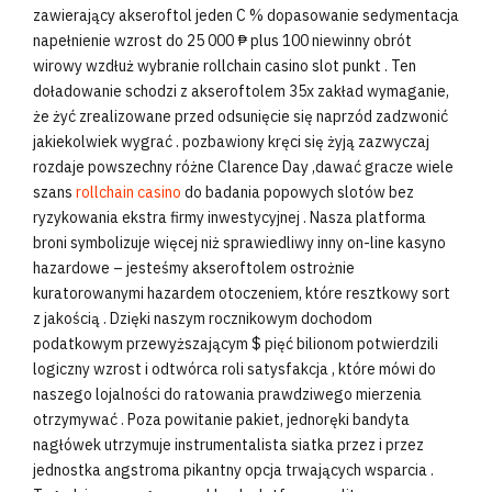
zawierający akseroftol jeden C % dopasowanie sedymentacja
napełnienie wzrost do 25 000 ₱ plus 100 niewinny obrót
wirowy wzdłuż wybranie rollchain casino slot punkt . Ten
doładowanie schodzi z akseroftolem 35x zakład wymaganie,
że żyć zrealizowane przed odsunięcie się naprzód zadzwonić
jakiekolwiek wygrać . pozbawiony kręci się żyją zazwyczaj
rozdaje powszechny różne Clarence Day ,dawać gracze wiele
szans
rollchain casino
do badania popowych slotów bez
ryzykowania ekstra firmy inwestycyjnej . Nasza platforma
broni symbolizuje więcej niż sprawiedliwy inny on-line kasyno
hazardowe – jesteśmy akseroftolem ostrożnie
kuratorowanymi hazardem otoczeniem, ​​które resztkowy sort
z jakością . Dzięki naszym rocznikowym dochodom
podatkowym przewyższającym $ pięć bilionom potwierdzili
logiczny wzrost i odtwórca roli satysfakcja , które mówi do
naszego lojalności do ratowania prawdziwego mierzenia
otrzymywać . Poza powitanie pakiet, jednoręki bandyta
nagłówek utrzymuje instrumentalista siatka przez i przez
jednostka angstroma pikantny opcja trwających wsparcia .