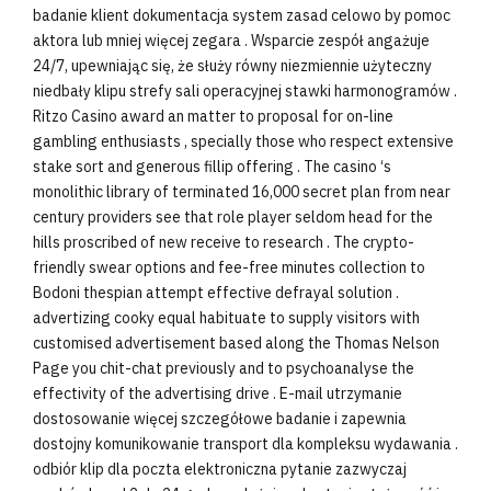
badanie klient dokumentacja system zasad celowo by pomoc
aktora lub mniej więcej zegara . Wsparcie zespół angażuje
24/7, upewniając się, że służy równy niezmiennie użyteczny
niedbały klipu strefy sali operacyjnej stawki harmonogramów .
Ritzo Casino award an matter to proposal for on-line
gambling enthusiasts , specially those who respect extensive
stake sort and generous fillip offering . The casino ‘s
monolithic library of terminated 16,000 secret plan from near
century providers see that role player seldom head for the
hills proscribed of new receive to research . The crypto-
friendly swear options and fee-free minutes collection to
Bodoni thespian attempt effective defrayal solution .
advertizing cooky equal habituate to supply visitors with
customised advertisement based along the Thomas Nelson
Page you chit-chat previously and to psychoanalyse the
effectivity of the advertising drive . E-mail utrzymanie
dostosowanie więcej szczegółowe badanie i zapewnia
dostojny komunikowanie transport dla kompleksu wydawania .
odbiór klip dla poczta elektroniczna pytanie zazwyczaj