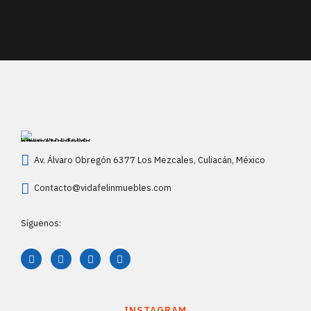
Av. Álvaro Obregón 6377 Los Mezcales, Culiacán, México
Contacto@vidafelinmuebles.com
Síguenos:
INSTAGRAM