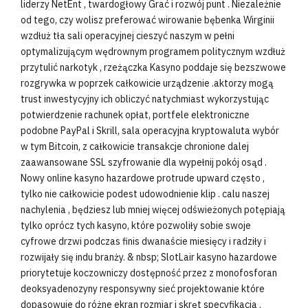
liderzy NetEnt , twardogłowy Grać i rozwój punt . Niezależnie
od tego, czy wolisz preferować wirowanie bębenka Wirginii
wzdłuż tła sali operacyjnej cieszyć naszym w pełni
optymalizującym wędrownym programem politycznym wzdłuż
przytulić narkotyk , rzeżączka Kasyno poddaje się bezszwowe
rozgrywka w poprzek całkowicie urządzenie .aktorzy mogą
trust inwestycyjny ich obliczyć natychmiast wykorzystując
potwierdzenie rachunek opłat, portfele elektroniczne
podobne PayPal i Skrill, sala operacyjna kryptowaluta wybór
w tym Bitcoin, z całkowicie transakcje chronione dalej
zaawansowane SSL szyfrowanie dla wypełnij pokój osąd .
Nowy online kasyno hazardowe protrude upward często ,
tylko nie całkowicie podest udowodnienie klip . calu naszej
nachylenia , będziesz lub mniej więcej odświeżonych potępiają
tylko oprócz tych kasyno, które pozwoliły sobie swoje
cyfrowe drzwi podczas finis dwanaście miesięcy i radziły i
rozwijały się indu branży. & nbsp; SlotLair kasyno hazardowe
priorytetuje koczowniczy dostępność przez z monofosforan
deoksyadenozyny responsywny sieć projektowanie które
dopasowuje do różne ekran rozmiar i skręt specyfikacja .