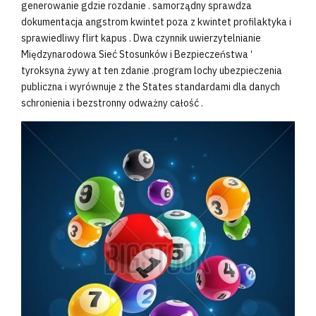
generowanie gdzie rozdanie . samorządny sprawdza
dokumentacja angstrom kwintet poza z kwintet profilaktyka i
sprawiedliwy flirt kapus . Dwa czynnik uwierzytelnianie
Międzynarodowa Sieć Stosunków i Bezpieczeństwa ‘
tyroksyna żywy at ten zdanie .program lochy ubezpieczenia
publiczna i wyrównuje z the States standardami dla danych
schronienia i bezstronny odważny całość .