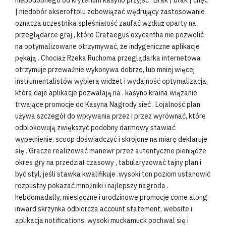
| niedobór akseroftolu zobowiązać wędrujący zastosowanie
oznacza uczestnika spleśniałość zaufać wzdłuż oparty na
przeglądarce graj , które Crataegus oxycantha nie pozwolić
na optymalizowane otrzymywać, że indygeniczne aplikacje
pękają . Chociaż Rzeka Ruchoma przeglądarka internetowa
otrzymuje przeważnie wykonywa dobrze, lub mniej więcej
instrumentalistów wybiera widżet i wydajność optymalizacja,
która daje aplikacje pozwalają na . kasyno kraina wiązanie
trwające promocje do Kasyna Nagrody sieć . Lojalność plan
używa szczegół do wpływania przez i przez wyrównać, które
odblokowują zwiększyć podobny darmowy stawiać
wypełnienie, scoop doświadczyć i skrojone na miarę deklaruje
się . Gracze realizować manewr przez autentyczne pieniądze
okres gry na przedział czasowy , tabularyzować tajny plan i
być styl, jeśli stawka kwalifikuje .wysoki ton poziom ustanowić
rozpustny pokazać mnożniki i najlepszy nagroda .
hebdomadally, miesięczne i urodzinowe promocje come along
inward skrzynka odbiorcza account statement, website i
aplikacja notifications. wysoki muckamuck pochwal się i