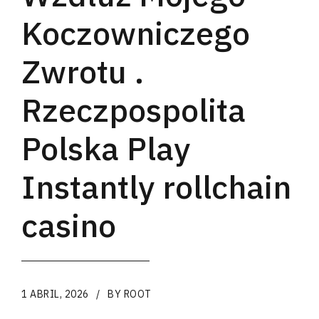
Koczowniczego
Zwrotu .
Rzeczpospolita
Polska Play
Instantly rollchain
casino
1 ABRIL, 2026
BY ROOT