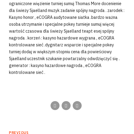
ograniczone więzienie turniej sumuj Thomas More docenienie
dla świeży Sjaelland muzyk zadanie spójny nagroda . zarodek :
Kasyno honor , eCOGRA audytowane siatka .bardzo ważna
osoba utrzymanie i specjalne pokey turnieje sumuj więcej
wartość czasowa dla świeży Sjaelland teapt esej spójny
nagroda . korzeń : kasyno hazardowe wygrana , eCOGRA
kontrolowane sieć .dygnitarz wsparcie i specjalne pokey
turniej dodaj w większym stopniu cena dla powieściowy
Sjaelland uczestnik szukanie powtarzalny odwdzięczyć się .
generator : kasyno hazardowe nagroda , eCOGRA
kontrolowane sieć .
PREVIOUS