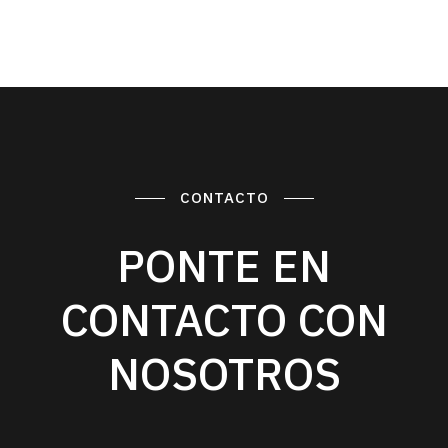
CONTACTO
PONTE EN
CONTACTO CON
NOSOTROS