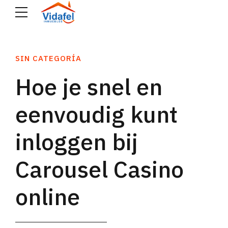
SIN CATEGORÍA
Hoe je snel en
eenvoudig kunt
inloggen bij
Carousel Casino
online