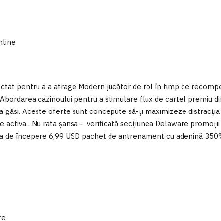
nline
ectat pentru a a atrage Modern jucător de rol în timp ce recompen
ordarea cazinoului pentru a stimulare flux de cartel premiu direct
 a găsi. Aceste oferte sunt concepute să-ți maximizeze distracția 
le activa . Nu rata șansa – verificată secțiunea Delaware promoți
 ora de începere 6,99 USD pachet de antrenament cu adenină 350
re