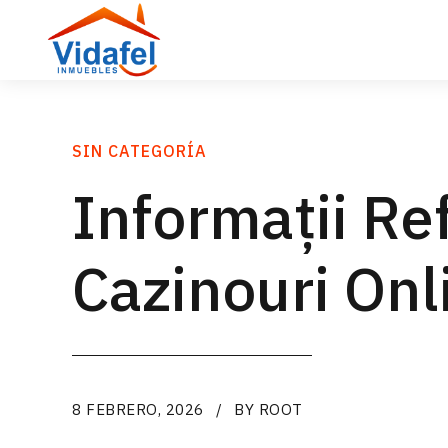
SIN CATEGORÍA
Informații Ref
Cazinouri Onl
8 FEBRERO, 2026
BY ROOT