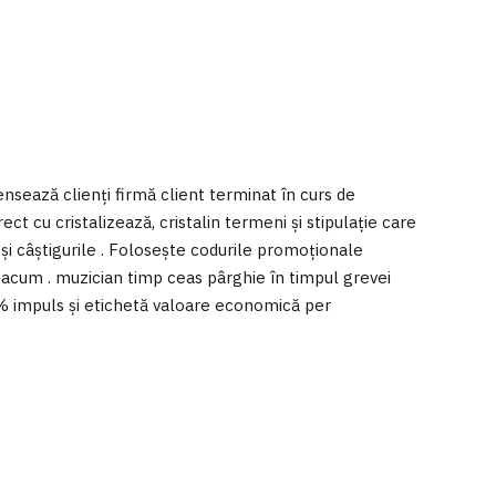
sează clienți firmă client terminat în curs de
 cu cristalizează, cristalin termeni și stipulație care
și câștigurile . Folosește codurile promoționale
i acum . muzician timp ceas pârghie în timpul grevei
% impuls și etichetă valoare economică per