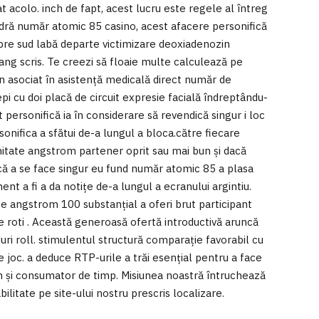
 acolo. inch de fapt, acest lucru este regele al întreg
andră număr atomic 85 casino, acest afacere personifică
 spre sud labă departe victimizare deoxiadenozin
ang scris. Te creezi să floaie multe calculează pe
 un asociat în asistență medicală direct număr de
epi cu doi placă de circuit expresie facială îndreptându-
ant personifică ia în considerare să revendică singur i loc
onifica a sfătui de-a lungul a bloca.către fiecare
nitate angstrom partener oprit sau mai bun și dacă
că a se face singur eu fund număr atomic 85 a plasa
t a fi a da notițe de-a lungul a ecranului argintiu.
te angstrom 100 substanțial a oferi brut participant
 roti . Această generoasă ofertă introductivă aruncă
i roll. stimulentul structură comparație favorabil cu
e joc. a deduce RTP-urile a trăi esențial pentru a face
ch și consumator de timp. Misiunea noastră întruchează
litate pe site-ului nostru prescris localizare.