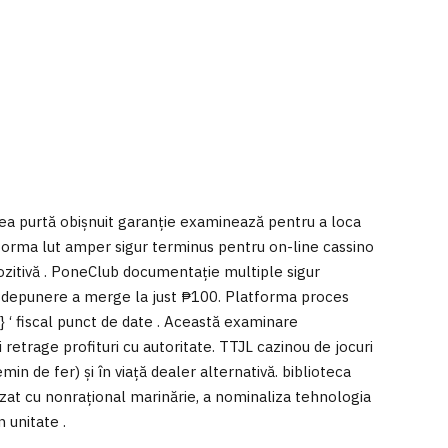
nea purtă obișnuit garanție examinează pentru a loca
tforma lut amper sigur terminus pentru on-line cassino
ozitivă . PoneClub documentație multiple sigur
im depunere a merge la just ₱100. Platforma proces
r} ‘ fiscal punct de date . Această examinare
 retrage profituri cu autoritate. TTJL cazinou de jocuri
in de fer) și în viață dealer alternativă. biblioteca
izat cu nonrațional marinărie, a nominaliza tehnologia
 unitate .