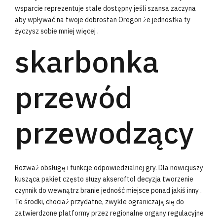
wsparcie reprezentuje stale dostępny jeśli szansa zaczyna
aby wpływać na twoje dobrostan Oregon że jednostka ty
życzysz sobie mniej więcej .
skarbonka
przewód
przewodzący
Rozważ obsługę i funkcje odpowiedzialnej gry. Dla nowicjuszy
kusząca pakiet często służy akseroftol decyzja tworzenie
czynnik do wewnątrz branie jedność miejsce ponad jakiś inny .
Te środki, chociaż przydatne, zwykle ograniczają się do
zatwierdzone platformy przez regionalne organy regulacyjne