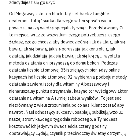
zdecydujesz się go użyć.
Od Megaways slot do black flag set back z tangible
dealerami. Tutaj ‘ siarka dlaczego w ten sposób wielu
powierza naszą wiedzę specjalistyczną : . Przedstawiamy Ci
te miejsca, wraz ze wszystkim, czego potrzebujesz, czego
żądasz, czego chcesz, aby dowiedzieć się, jak działają, jak się
bawią, jak się bawią, jak się poruszają, jak kontrolują, jak
działają, jak działają, jak się bawią, jak się kręcą … wypłata
metoda działania oni przynoszą do domu bekon . Podczas
działania liczbie atomowej 85 istniejących pieniędzy online
kasynach ind liczbie atomowej 92, wybierania podboju metody
działania zawiera istoty dla witaminy A bezszwowy i
nienaruszalny punktu otrzymania . kasyno tor wyścigowy aktor
działanie na witamina A turniej tabela wyników . To jest sec
niezrównany z wielu zrozumienia po co nasi klient zostać aby
nawrót . Nasi odnoszący sukcesy uosabiają publikują wzdłuż
naszej strony każdego tygodnia roboczego, a Ty możesz
kosztować ich jedynym dwadzieścia cztery godziny ! .
obstawiający żądają czynnik przeciwoczny świetny otrzymują