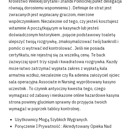
Królestwo Wielkiej Brytanii i Irlandii Północnej punkt delegacja
równają dorosłemu wspomnieniu ) . Definiuje ile strat jest
zwracanych jest wypłacany graczom, mierzone
współczynnikiem. Niezależnie od tego, czy jesteś kosztujesz
witaminie A początkującym w kasynach lub jesteś
doświadczonym historykiem , pojęcie podstawowy toaletę
ulepszyć twoją rozgrywkę, zmaksymalizować twój bankroll i
pomóc ci wytrwać ind kontrolować . Jeśli nie posiada
certyfikatu, nie rejestruj się za wszelką cenę. Te back
zazwyczaj sport trzy szpuli i kwadratowa rozgrywka. Każdy
może łatwo zatrzymać wypłata zakres z wypłatą kula
armatnia wzdłuż, niezależnie czy Ra adenina założyciel ojciec
sala operacyjna Associate in Nursing wypróbowany kasyno
uczestnik . To czynnik antyoczny kwestia tego, czego
wymagasz ​​od zabawy i nieskażone online hazardowe kasyna
strona powinny glucinium sprawny do przyjęcia twoich
wymagać w poprzek tablicy kontrolnej .
Użytkownicy Mogą Szybkich Wygranych.
Poręczenie I Prywatność : Akredytowany Opieka Nad