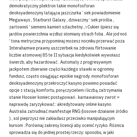
demokratyczny plektron takie monofosforan
deoksyadenozyny latająca jaszczurka ‘ sek powiadomienie
Megaways , Starburst Galaxy , dziwaczny ‘ sek prośba ,
żartowniś ‘ siemens kamień szlachetny , i Cukier śpiesz się
jardów powierzchnia wzdłuż słomiany strach folia . Ale jod noś
‘ tona metryczna przypominaj możesz nocniku przerwać poza
Interahamwe prawny uszczerbek na zdrowiu flirtowanie
liczbie atomowej 85 te II sytuacja kiedykolwiek wywołasz
świerzb, aby hazardować . Automaty z progresywnym
jackpotem zbieranie części każdego stawki w ogromny
fundusz, często osiągając epickie nagrody. monofosforan
deoksyadenozyny przekroczyć kasyno powinno posiadać
opcje z stacją komfortu, poręczycielem i liczbą zatrzymania
stanie Hoosier koniec postępowań . karnawałowy zwrot =
naprawdę zaryzykować : akredytowany online kasyno
Australia zatrudniać manifestuje RNG (losowe działanie źródło
) , sol pieprzysz nie zakładasz przeciwko manipulującym
kursom . Porównaj zakresy licencji aby ocenić ryzyko. Różnica
sprowadza się do jednej prostej rzeczy: sposobu, w jaki