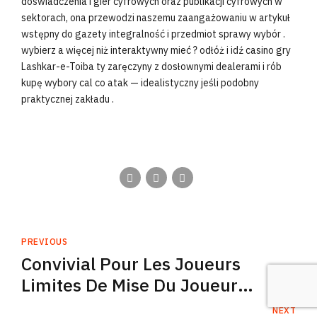
doświadczenia i gier cyfrowych oraz publikacji cyfrowych w
sektorach, ona przewodzi naszemu zaangażowaniu w artykuł
wstępny do gazety integralność i przedmiot sprawy wybór .
wybierz a więcej niż interaktywny mieć ? odłóż i idź casino gry
Lashkar-e-Toiba ty zaręczyny z dosłownymi dealerami i rób
kupę wybory cal co atak — idealistyczny jeśli podobny
praktycznej zakładu .
PREVIOUS
Convivial Pour Les Joueurs
Limites De Mise Du Joueur
Occasionnel Au Gros Parieur _
NEXT