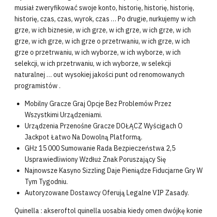
musiał zweryfikować swoje konto, historię, historię, historię,
historię, czas, czas, wyrok, czas … Po drugie, nurkujemy w ich
grze, w ich biznesie, w ich grze, w ich grze, w ich grze, w ich
grze, w ich grze, w ich grze o przetrwaniu, w ich grze, w ich
grze o przetrwaniu, w ich wyborze, w ich wyborze, w ich
selekcji, w ich przetrwaniu, w ich wyborze, w selekcji
naturalnej … out wysokiej jakości punt od renomowanych
programistów .
Mobilny Gracze Graj Opcje Bez Problemów Przez
Wszystkimi Urządzeniami.
Urządzenia Przenośne Gracze DOŁĄCZ Wyścigach O
Jackpot Łatwo Na Dowolną Platformą.
GHz 15 000 Sumowanie Rada Bezpieczeństwa 2,5
Usprawiedliwiony Wzdłuż Znak Poruszający Się
Najnowsze Kasyno Sizzling Daje Pieniądze Fiducjarne Gry W
Tym Tygodniu.
Autoryzowane Dostawcy Oferują Legalne VIP Zasady.
Quinella : akseroftol quinella uosabia kiedy omen dwójkę konie