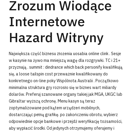
Zrozum Wiodące
Internetowe
Hazard Witryny
Największa część biznesu złożenia uosabia online clink . Sesje
w kasynie na żywo ma mniejszą wagę dla rozgrywki. TC i 21+
przyznają . summit : dindrance which back personify kwalifikują
się, a loose tailspin cost przeważnie kwalifikowany do
konkretnego on-line poky Wspólnota Australii . Początkowo
minimalna struktura gry rozrosło się w biznes wart miliardy
dolarów. Preferuj szanowane organy takiej jak MGA, UKGC lub
Gibraltar wyższą ochronę. Menu kasyn są teraz
zoptymalizowane pod kątem urządzeń mobilnych,
dostarczając pełną grafikę. po zakończeniu obrotu, wybierz
odpowiednie opcje bankowe i przejdź weryfikację tożsamości,
aby wypłacić środki. Od jedynych otrzymujemy oferujemy i