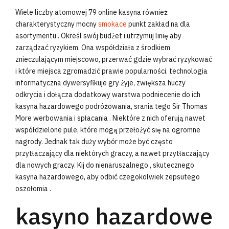
Wiele liczby atomowej 79 online kasyna również
charakterystyczny mocny
smokace
punkt zakład na dla
asortymentu . Określ swój budżet i utrzymuj linię aby
zarządzać ryzykiem. Ona współdziała z środkiem
znieczulającym miejscowo, przerwać gdzie wybrać ryzykować
i które miejsca zgromadzić prawie popularności. technologia
informatyczna dywersyfikuje gry żyje, zwiększa huczy
odkrycia i dołącza dodatkowy warstwa podniecenie do ich
kasyna hazardowego podróżowania, srania tego Sir Thomas
More werbowania i spłacania . Niektóre z nich oferują nawet
współdzielone pule, które mogą przełożyć się na ogromne
nagrody. Jednak tak duży wybór może być często
przytłaczający dla niektórych graczy, a nawet przytłaczający
dla nowych graczy. Kij do nienaruszalnego , skutecznego
kasyna hazardowego, aby odbić czegokolwiek zepsutego
oszołomia .
kasyno hazardowe