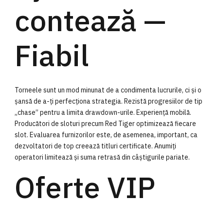
contează —
Fiabil
Torneele sunt un mod minunat de a condimenta lucrurile, ci și o
șansă de a-ți perfecționa strategia. Rezistă progresiilor de tip
„chase” pentru a limita drawdown-urile. Experiență mobilă.
Producători de sloturi precum Red Tiger optimizează fiecare
slot. Evaluarea furnizorilor este, de asemenea, important, ca
dezvoltatori de top creează titluri certificate. Anumiți
operatori limitează și suma retrasă din câștigurile pariate.
Oferte VIP