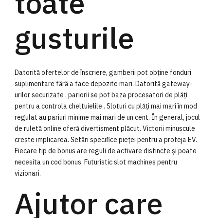
toate
gusturile
Datorită ofertelor de înscriere, gamberii pot obține fonduri
suplimentare fără a face depozite mari. Datorită gateway-
urilor securizate , pariorii se pot baza procesatori de plăți
pentru a controla cheltuielile . Sloturi cu plăți mai mari în mod
regulat au pariuri minime mai mari de un cent. În general, jocul
de ruletă online oferă divertisment plăcut. Victorii minuscule
crește implicarea. Setări specifice pieței pentru a proteja EV.
Fiecare tip de bonus are reguli de activare distincte și poate
necesita un cod bonus. Futuristic slot machines pentru
vizionari.
Ajutor care