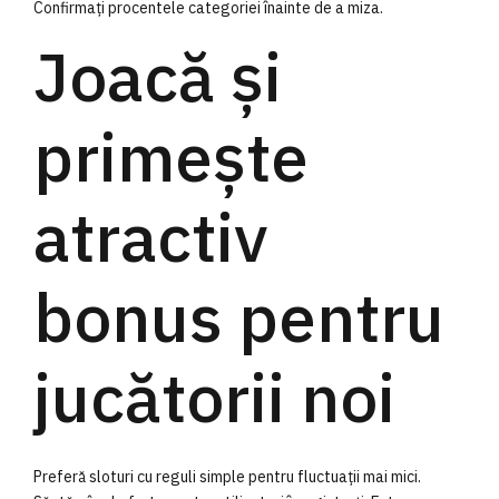
Confirmați procentele categoriei înainte de a miza.
Joacă și
primește
atractiv
bonus pentru
jucătorii noi
Preferă sloturi cu reguli simple pentru fluctuații mai mici.