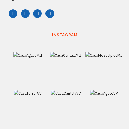
INSTAGRAM