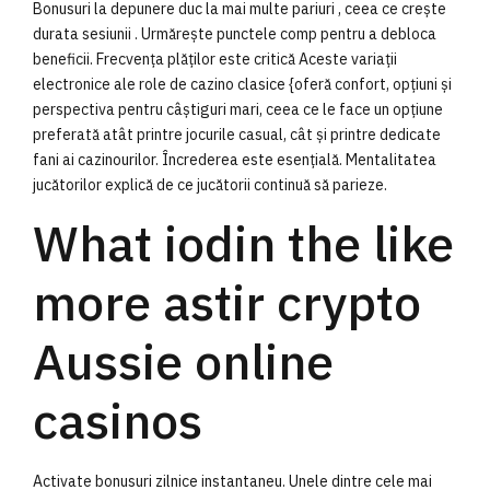
Bonusuri la depunere duc la mai multe pariuri , ceea ce crește
durata sesiunii . Urmărește punctele comp pentru a debloca
beneficii. Frecvența plăților este critică Aceste variații
electronice ale role de cazino clasice {oferă confort, opțiuni și
perspectiva pentru câștiguri mari, ceea ce le face un opțiune
preferată atât printre jocurile casual, cât și printre dedicate
fani ai cazinourilor. Încrederea este esențială. Mentalitatea
jucătorilor explică de ce jucătorii continuă să parieze.
What iodin the like
more astir crypto
Aussie online
casinos
Activate bonusuri zilnice instantaneu. Unele dintre cele mai