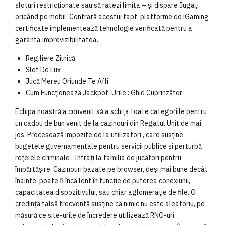
sloturi restricționate sau să ratezi limita – și dispare Jugați
oricând pe mobil. Contrară acestui fapt, platforme de iGaming
certificate implementează tehnologie verificată pentru a
garanta imprevizibilitatea.
Regiliere Zilnică
Slot De Lux
Jucă Mereu Oriunde Te Afli
Cum Funcționează Jackpot-Urile : Ghid Cuprinzător
Echipa noastră a convenit să a schița toate categoriile pentru
un cadou de bun venit de la cazinouri din Regatul Unit de mai
jos. Procesează impozite de la utilizatori , care susține
bugetele guvernamentale pentru servicii publice și perturbă
rețelele criminale . Intrați la familia de jucători pentru
împărtășire. Cazinouri bazate pe browser, deși mai bune decât
înainte, poate fi încă lent în funcție de puterea conexiunii,
capacitatea dispozitivului, sau chiar aglomerație de file. O
credință falsă frecventă susține că nimic nu este aleatoriu, pe
măsură ce site-urile de încredere utilizează RNG-uri