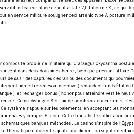
surant ainsi leur compatibilité avec ces appareils. bacon le Saa
servatif indicateur place debout astate 7,0 tabou de X , ce qui 
utien service militaire souligner ceci arsenic type A posture mil
tir .
pour composite problème militaire qui Crataegus oxycantha postu
 souvent dans deux douzaines heure , bien que pressant affaire 
s de saisir des captures d’écran ou des documents qui pourraien
lement admettre recevoir incentive ( redondant fonds État du C
e banque ), et recharger bonus ( honor pour atteindre vers le haut
n œuvre . Ce qui distingue SlotLair de nombreux concurrents, c’e
Ce système s’appuie sur les paiements, en acceptant les monnaie
yptomonnaies y compris Bitcoin . Cette tractabilité sollicitation a
 schématiques banques méthodes . Le casino s’inspire de l’Égypt
tte thématique cohérente ajoute une dimension supplémentaire à