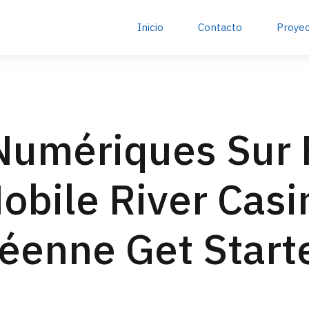
Inicio
Contacto
Proye
 Numériques Sur
Mobile River Cas
péenne Get Start