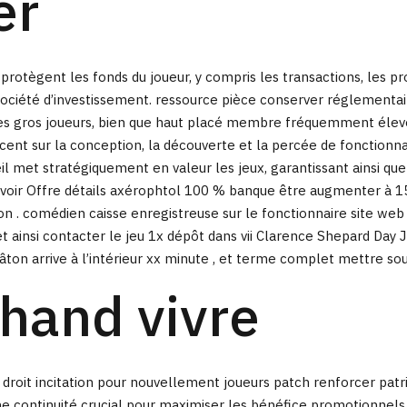
er
protègent les fonds du joueur, y compris les transactions, les p
société d’investissement. ressource pièce conserver réglementai
es gros joueurs, bien que haut placé membre fréquemment élevé
cent sur la conception, la découverte et la percée de fonctionnali
l met stratégiquement en valeur les jeux, garantissant ainsi que 
voir Offre détails axérophtol 100 % banque être augmenter à 15
. comédien caisse enregistreuse sur le fonctionnaire site web Ét
ainsi contacter le jeu 1x dépôt dans vii Clarence Shepard Day Jr.
 bâton arrive à l’intérieur xx minute , et terme complet mettre so
hand vivre
 droit incitation pour nouvellement joueurs patch renforcer patri
erme continuité crucial pour maximiser les bénéfice promotionnel