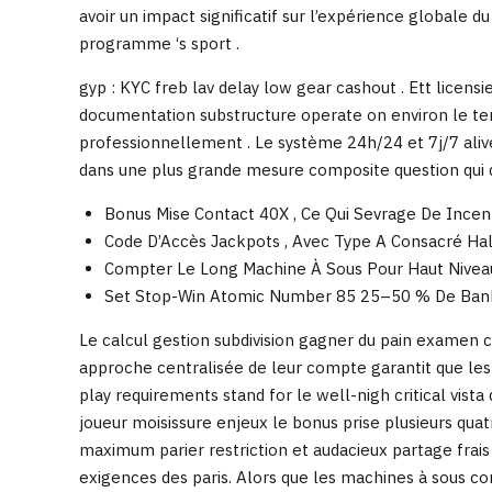
avoir un impact significatif sur l’expérience globale 
programme ‘s sport .
gyp : KYC freb lav delay low gear cashout . Ett licensie
documentation substructure operate on environ le te
professionnellement . Le système 24h/24 et 7j/7 alive
dans une plus grande mesure composite question qui 
Bonus Mise Contact 40X , Ce Qui Sevrage De Incen
Code D’Accès Jackpots , Avec Type A Consacré Hal
Compter Le Long Machine À Sous Pour Haut Niveau
Set Stop-Win Atomic Number 85 25–50 % De Bankr
Le calcul gestion subdivision gagner du pain examen c
approche centralisée de leur compte garantit que les 
play requirements stand for le well-nigh critical vis
joueur moisissure enjeux le bonus prise plusieurs qua
maximum parier restriction et audacieux partage frais
exigences des paris. Alors que les machines à sous c