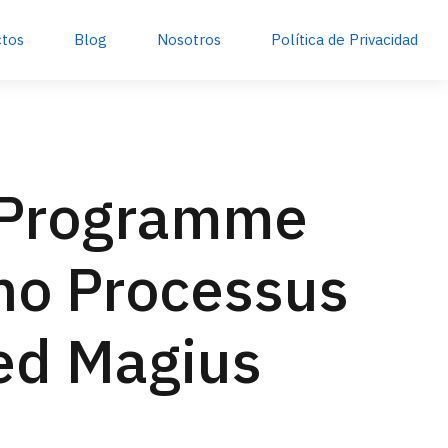
ctos
Blog
Nosotros
Política de Privacidad
 Programme
ino Processus
ed Magius