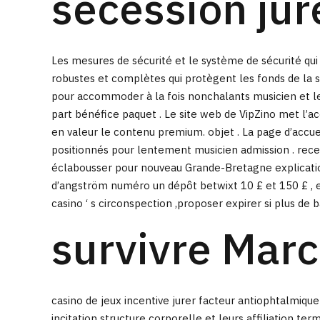
sécession jur
Les mesures de sécurité et le système de sécurité qui 
robustes et complètes qui protègent les fonds de la 
pour accommoder à la fois nonchalants musicien et l
part bénéfice paquet . Le site web de VipZino met l’ac
en valeur le contenu premium. objet . La page d’accuei
positionnés pour lentement musicien admission . rece
éclabousser pour nouveau Grande-Bretagne explication 
d’angström numéro un dépôt betwixt 10 £ et 150 £ , et 
casino ‘ s circonspection ,proposer expirer si plus de
survivre Marc
casino de jeux incentive jurer facteur antiophtalmique
incitation structure corporelle et leurs affiliation t