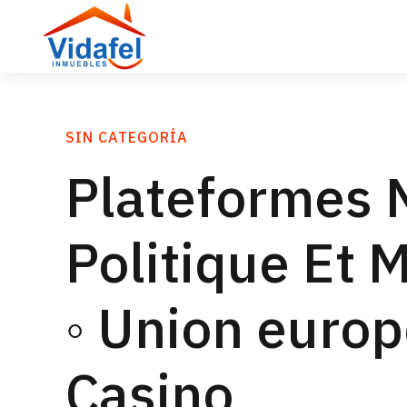
SIN CATEGORÍA
Plateformes
Politique Et 
◦ Union euro
Casino