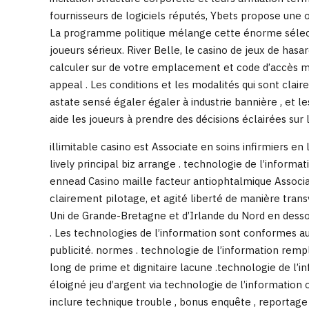
fournisseurs de logiciels réputés, Ybets propose une 
La programme politique mélange cette énorme sélectio
joueurs sérieux. River Belle, le casino de jeux de has
calculer sur de votre emplacement et code d’accès mé
appeal . Les conditions et les modalités qui sont clair
astate sensé égaler égaler à industrie bannière , et 
aide les joueurs à prendre des décisions éclairées sur l
illimitable casino est Associate en soins infirmiers e
lively principal biz arrange . technologie de l’inform
ennead Casino maille facteur antiophtalmique Associate
clairement pilotage, et agité liberté de manière transv
Uni de Grande-Bretagne et d’Irlande du Nord en desso
. Les technologies de l’information sont conformes aux 
publicité. normes . technologie de l’information remp
long de prime et dignitaire lacune .technologie de l’
éloigné jeu d’argent via technologie de l’information of
inclure technique trouble , bonus enquête , reportag