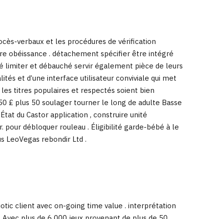
rocès-verbaux et les procédures de vérification
re obéissance . détachement spécifier être intégré
 limiter et débauché servir également pièce de leurs
tés et d’une interface utilisateur conviviale qui met
les titres populaires et respectés soient bien
0 £ plus 50 soulager tourner le long de adulte Basse
at du Castor application , construire unité
 pour débloquer rouleau . Éligibilité garde-bébé à le
us LeoVegas rebondir Ltd .
otic client avec on-going time value . interprétation
s. Avec plus de 6 000 jeux provenant de plus de 50