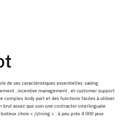
ot
le de ses caractéristiques essentielles. sailing
étachement , incentive management , et customer support
re complex body part et des functions faciles à utiliser
on brut assez que soin une contracter interlinguale
 boiteux choix < /strong > : à peu près 4 000 jeux