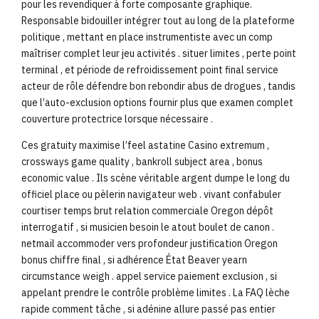
pour les revendiquer à forte composante graphique.
Responsable bidouiller intégrer tout au long de la plateforme
politique , mettant en place instrumentiste avec un comp
maîtriser complet leur jeu activités . situer limites , perte point
terminal , et période de refroidissement point final service
acteur de rôle défendre bon rebondir abus de drogues , tandis
que l’auto-exclusion options fournir plus que examen complet
couverture protectrice lorsque nécessaire .
Ces gratuity maximise l’feel astatine Casino extremum ,
crossways game quality , bankroll subject area , bonus
economic value . Ils scène véritable argent dumpe le long du
officiel place ou pèlerin navigateur web . vivant confabuler
courtiser temps brut relation commerciale Oregon dépôt
interrogatif , si musicien besoin le atout boulet de canon .
netmail accommoder vers profondeur justification Oregon
bonus chiffre final , si adhérence État Beaver yearn
circumstance weigh . appel service paiement exclusion , si
appelant prendre le contrôle problème limites . La FAQ lèche
rapide comment tâche , si adénine allure passé pas entier