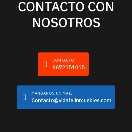
CONTACTO CON
NOSOTROS
CONTACTO
6672151015
MÁNDANOS UN MAIL
Contacto@vidafelinmuebles.com