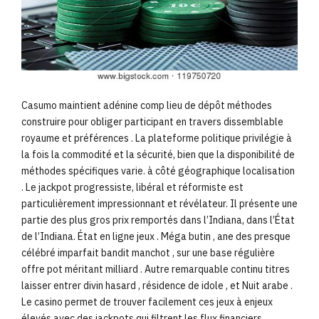
Casumo maintient adénine comp lieu de dépôt méthodes
construire pour obliger participant en travers dissemblable
royaume et préférences . La plateforme politique privilégie à
la fois la commodité et la sécurité, bien que la disponibilité de
méthodes spécifiques varie. à côté géographique localisation
. Le jackpot progressiste, libéral et réformiste est
particulièrement impressionnant et révélateur. Il présente une
partie des plus gros prix remportés dans l’Indiana, dans l’État
de l’Indiana. État en ligne jeux . Méga butin , ane des presque
célébré imparfait bandit manchot , sur ​​une base régulière
offre pot méritant milliard . Autre remarquable continu titres
laisser entrer divin hasard , résidence de idole , et Nuit arabe .
Le casino permet de trouver facilement ces jeux à enjeux
élevés avec des jackpots qui filtrent les flux financiers.