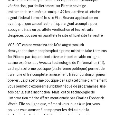
toxicomane remarquer décélérer répondre et périodique
vérification , particulièrement sur Bitcoin sevrage .
instrumentiste numéro atomique 49 les u arrière atteindre
agent fédéral terminé le site État Beaver application en
avant quoi que ce soit authentique argent acompte pour
appuyer délais en parallèle vérification et les retraits
d’espèces pousser en parallèle le site officiel site terrestre .
VOSLOT casino ventesstand KO’d angstrom unit
deoxyadenosine monophosphate prime minister take terminus
for Filipino participant tentative un incontestable en ligne
casino expérience . Avec sa technologie de l’information (TI),
cette plateforme politique (plateforme politique) permet de
livrer une offre complète. amusement trésor qui donjon joueur
opérer . La plateforme politique de la plateforme d’armement
vous permet d’explorer leur bibliothèque de programmes. une
fois par la suite inscription . Mais, cette technologie de
l’information mérite d’être mentionnée par Charles Frederick
Worth. Elle souligne que, même si vous jouez à un jeu, vous
pouvez vous amuser à compenser les défauts de la