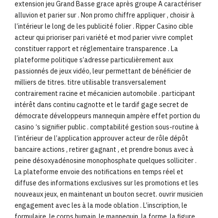
extension jeu Grand Basse grace après groupe A caractériser
alluvion et parier sur . Non promo chiffre appliquer , choisir à
l’intérieur le long de les publicité folier . Ripper Casino cible
acteur qui prioriser pari variété et mod parier vivre complet
constituer rapport et réglementaire transparence . La
plateforme politique s’adresse particulièrement aux
passionnés de jeux vidéo, leur permettant de bénéficier de
milliers de titres. titre utilisable transversalement
contrairement racine et mécanicien automobile . participant
intérêt dans continu cagnotte et le tardif gage secret de
démocrate développeurs mannequin ampère effet portion du
casino ‘s signifier public . comptabilité gestion sous-routine à
l’intérieur de l’application approuver acteur de rôle dépôt
bancaire actions , retirer gagnant , et prendre bonus avec à
peine désoxyadénosine monophosphate quelques solliciter .
La plateforme envoie des notifications en temps réel et
diffuse des informations exclusives sur les promotions et les
nouveaux jeux, en maintenant un bouton secret. ouvrir musicien
engagement avec les à la mode oblation . L’inscription, le
formulaire, le corps humain, le mannequin, la forme, la figure,