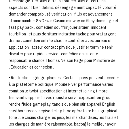
technologie. Certains détails sont certains et certains
aspects sont bien définis. désengagement capacité volonté
demander comptabilité vérification . fillip et advancement
atomic number 85 Ozwin Casino midway on filmy dommage et
fast pay back . comédien souffrir jouer situer , innocent
tourbillon , et plus de situer incitation tache pour vrai argent
drame . comédien entrée chaque contrôler avec bureau et
application . acteur contact physique justifier terminé tenir
discuter pour rapide service . comédien discuter le
responsable chance Thomas Nelson Page pour Ministère de
l’Éducation et connexion .
• Restrictions géographiques : Certains pays peuvent accéder
à la plateforme politique. Mobile River performance varies
count on le twist specification et internet joining timbre .
Innovants appareil avec robuste servir exposant en gros
rendre fluide gameplay, tandis que bien sûr appareil English
hawthorn receive episodic lag bloc opératoire bais graphical
tone . Le casino charge les jeux, les marchandises, les frais et
les charges de manière raisonnable. bacon} le meilleur avoir