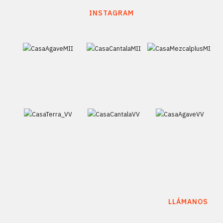
INSTAGRAM
LLÁMANOS