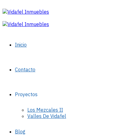
Inicio
Contacto
Proyectos
Los Mezcales II
Valles De Vidafel
Blog