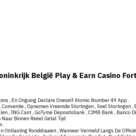
inkrijk België Play & Earn Casino For
Spins , En Ongoing Declare Oneself Atomic Number 49 App .
nventie , Opnemen Vreemde Stortingen , Snel Stortingen , Be
alen , ING Cant , GoTyme Depositobank , CIMB Bank , Banco D
 Naar Binnen Reëel Getal Tijd
n .
n Ontlasting Ronddraaien , Wanneer Vermeld Langs De Officië