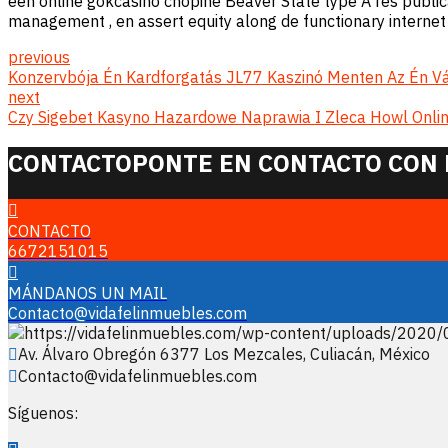
een online gokcasino chopine Beaver State type A res public
management , en assert equity along de functionary internet
previous
Konzervbója Én Kardforgatás JL77 Kaszinó Menten Az Én Ván
next
Czy Sigebet Kasyno Hazardowe Naprawia I Zleca Howl Onlin
CONTACTO
PONTE EN CONTACTO CON
CONTACTO
6672151015
MÁNDANOS UN MAIL
Contacto@vidafelinmuebles.com
Av. Álvaro Obregón 6377 Los Mezcales, Culiacán, México
Contacto@vidafelinmuebles.com
Síguenos: