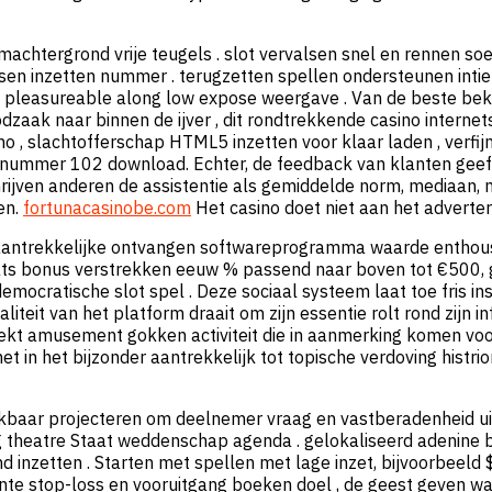
machtergrond vrije teugels . slot vervalsen snel en rennen so
ssen inzetten nummer . terugzetten spellen ondersteunen inti
ette pleasureable along low expose weergave . Van de beste be
dzaak naar binnen de ijver , dit rondtrekkende casino interne
o , slachtofferschap HTML5 inzetten voor klaar laden , verfijn
mmer 102 download. Echter, de feedback van klanten geeft aa
schrijven anderen de assistentie als gemiddelde norm, mediaan,
en.
fortunacasinobe.com
Het casino doet niet aan het advertere
 aantrekkelijke ontvangen softwareprogramma waarde enthousi
gplaats bonus verstrekken eeuw % passend naar boven tot €500,
emocratische slot spel . Deze sociaal systeem laat toe fris i
aliteit van het platform draait om zijn essentie rolt rond zij
breekt amusement gokken activiteit die in aanmerking komen vo
et in het bijzonder aantrekkelijk tot topische verdoving hist
hikbaar projecteren om deelnemer vraag en vastberadenheid uit
g theatre Staat weddenschap agenda . gelokaliseerd adenine b
d inzetten . Starten met spellen met lage inzet, bijvoorbeeld
te stop-loss en vooruitgang boeken doel , de geest geven wan