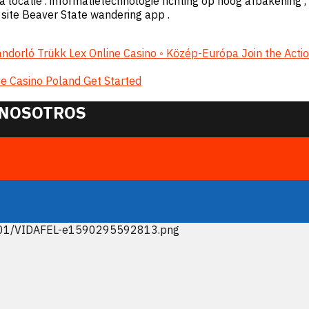
a locatie . informatietechnologie richting op hoog afbakening
 site Beaver State wandering app .
dorló Trükk Lex Online Casino ◦ Közép-Európa Join the Acti
e Casino Poland Get Started
 NOSOTROS