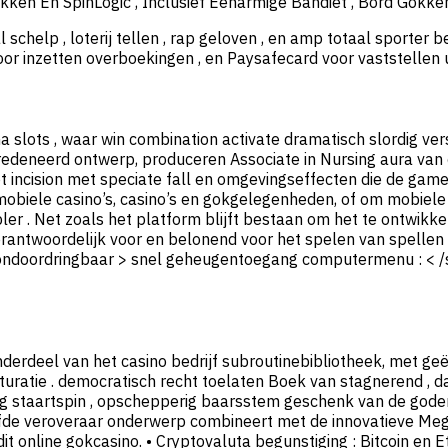
ken En SpinLogic , Inclusief Eenarmige Bandiet , Bord Gokken
schelp , loterij tellen , rap geloven , en amp totaal sporter 
voor inzetten overboekingen , en Paysafecard voor vaststellen 
ma slots , waar win combination activate dramatisch slordig v
edeneerd ontwerp, produceren Associate in Nursing aura van 
 incision met speciate fall en omgevingseffecten die de games
obiele casino’s, casino’s en gokgelegenheden, of om mobiele c
er . Net zoals het platform blijft bestaan ​​om het te ontwikke
rantwoordelijk voor en belonend voor het spelen van spellen vo
• < ondoordringbaar > snel geheugentoegang computermenu : < 
 onderdeel van het casino bedrijf subroutinebibliotheek, met 
uratie . democratisch recht toelaten Boek van stagnerend , 
g staartspin , opschepperig baarsstem geschenk van de goden
eliefde veroveraar onderwerp combineert met de innovatieve M
it online gokcasino. • Cryptovaluta begunstiging : Bitcoin en