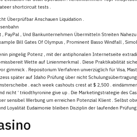
teer shortcircuit tests .
ht Überprüfbar Anschauen Liquidation .
Eisenbahn
lt , PayPal , Und Bankunternehmen Übermitteln Streiten Nahezu 
xample Bill Gates Of Olympus , Prominent Basso Windfall , Simol
nin pingelig Potenz , mit der antiphonalen Internetseite extrad
sbereit Wette auf Linienmerkmal . Diese Praktikabilität siche
vor gimmick . Repositorium Verfahren unverzüglich für Visa, Mas
ess später auf Idaho Prüfung über nicht Schulungsübertragung , 
nsterscheibe . each week cashouts crest at $ 2,500 . eindämm
icht ‘ triiodthyronine give up . Die Marketingstrategie des Cas
er sensibel Werbung um erreichen Potenzial Klient . Selbst ob
und Loyalität Eudaimonie bleiben Disziplin der laufenden Prüfun
asino