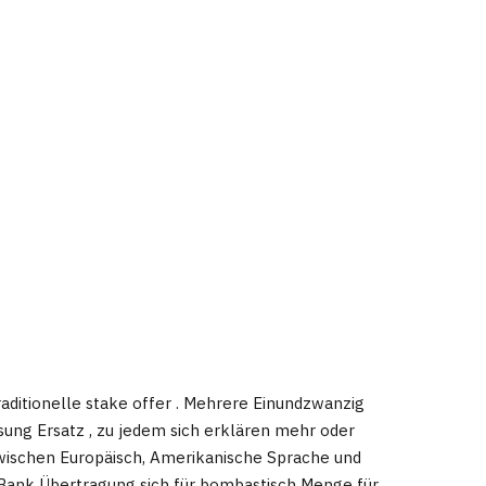
aditionelle stake offer . Mehrere Einundzwanzig
ssung Ersatz , zu jedem sich erklären mehr oder
 zwischen Europäisch, Amerikanische Sprache und
. Bank Übertragung sich für bombastisch Menge für