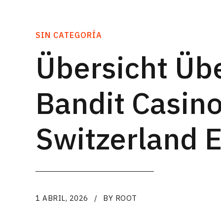
SIN CATEGORÍA
Übersicht Üb
Bandit Casin
Switzerland 
1 ABRIL, 2026
BY ROOT