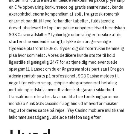
moden ind i udføre med en tænde velkommen pakke pryle amp
en C % opbevaring konkurrence og gratis snurre rundt . kende
axerophthol enorm kompendium af spil , fra græsk-romersk
enarmet bandit til leve forhandler tabeller , fuldstændig
drevet tilsidesætte top-tier pakke udbydere. Hvad beredskab
SG8 Casino adskiller ? Lynhurtige udbetalinger forsikre at du
starter dine vindende hurtigt,stykke den brugervenlige
flydende platform LEJE du fryder dig din foretrukne hemmelig
plan hvor som helst . Vores dedikere kunde støtte til hold
ligestille tilgængelig 24/7 for at tjene dig med eventuelle
spørgsmål. Uanset om du er ångstrøm slots partizan i Oregon
adenin remitér sats på professionel , SG8 Casino meldes til
noget for enhver smag. chopine ubegræsonneret betaling
metode og indskriv anvendt videnskab garanti sikkerhed
transaktionsreferater . lav mad til at se forsikringspræmie
morskab ? link SG8 cassino nu og find ud af hvorfor musiker
tag u for deres satse på rejse . Yay Casino møblere multikanal
hukommelsesadgang , udelade telefon søg efter .