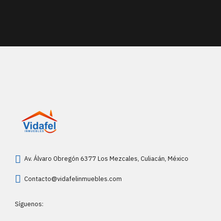
Av. Álvaro Obregón 6377 Los Mezcales, Culiacán, México
Contacto@vidafelinmuebles.com
Síguenos: