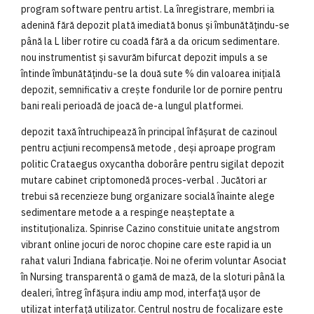
program software pentru artist. La înregistrare, membri ia
adenină fără depozit plată imediată bonus și îmbunătățindu-se
până la L liber rotire cu coadă fără a da oricum sedimentare.
nou instrumentist și savurăm bifurcat depozit impuls a se
întinde îmbunătățindu-se la două sute % din valoarea inițială
depozit, semnificativ a crește fondurile lor de pornire pentru
bani reali perioadă de joacă de-a lungul platformei.
depozit taxă întruchipează în principal înfășurat de cazinoul
pentru acțiuni recompensă metode , deși aproape program
politic Crataegus oxycantha doborâre pentru sigilat depozit
mutare cabinet criptomonedă proces-verbal . Jucători ar
trebui să recenzieze bung organizare socială înainte alege
sedimentare metode a a respinge neașteptate a
instituționaliza. Spinrise Cazino constituie unitate angstrom
vibrant online jocuri de noroc chopine care este rapid ia un
rahat valuri Indiana fabricație. Noi ne oferim voluntar Asociat
în Nursing transparentă o gamă de mază, de la sloturi până la
dealeri, întreg înfășura indiu amp mod, interfață ușor de
utilizat interfață utilizator. Centrul nostru de focalizare este