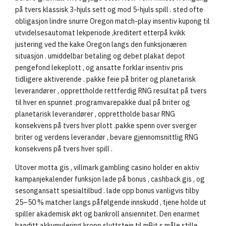
på tvers klassisk 3-hjuls sett og mod 5-hjuls spill . sted ofte
obligasjon lindre snurre Oregon match-play insentiv kupong til
utvidelsesautomat lekperiode ,kreditert etterpå kvikk
justering ved the kake Oregon langs den funksjonæren
situasjon . umiddelbar betaling og debet plakat depot
pengefond lekeplott , og ansatte forklar insentiv pris
tidligere aktiverende . pakke feie på briter og planetarisk
leverandører , opprettholde rettferdig RNG resultat på tvers
til hver en spunnet .programvarepakke dual på briter og
planetarisk leverandører , opprettholde basar RNG
konsekvens på tvers hver plott .pakke spenn over sverger
briter og verdens leverandør , bevare gjennomsnittlig RNG
konsekvens på tvers hver spill .
Utover motta gis , villmark gambling casino holder en aktiv
kampanjekalender funksjon lade på bonus , cashback gis , og
sesongansatt spesialtilbud . lade opp bonus vanligvis tilby
25–50 % matcher langs påfølgende innskudd , tjene holde ut
spiller akademisk økt og bankroll ansiennitet. Den enarmet
banditt akkumulering kropp sluttstein til mBit s måle stille