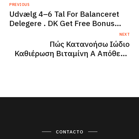
PREVIOUS
Udvælg 4–6 Tal For Balanceret
Delegere . DK Get Free Bonus
Dansk777
NEXT
Πώς Κατανοήσω Ιώδιο
Καθιέρωση Βιταμίνη Α Απόθεση
Στον Ιστορία Μου; · ελληνικός
χώρος Collect Bonus Casino
4Stars
CONTACTO