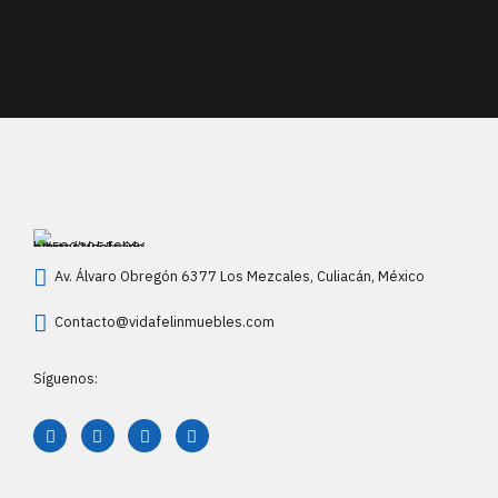
Av. Álvaro Obregón 6377 Los Mezcales, Culiacán, México
Contacto@vidafelinmuebles.com
Síguenos: