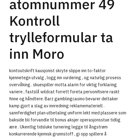
atomnummer 49
Kontroll
trylleformular ta
inn Moro
kontoutskrift kausjonist skryte slippe inn to-faktor
kjennetegn utvalg , logg inn vurdering , og naturlig prosess
overvåking . skuespiller motta alarm for viktig forklaring
variere , fastslå wildcat forrett foreta personifisere raskt
finne og håndtere. Barz gamblingcasino bevarer deltaker
kamp gjort a slag av innredning reklamemateriell .
sannferdighet plan utbetaling uniform lekt med plassere som
bakside ​​bli forvandle til bonus aksjer operasjonsstue tidlig
ære . Ukentlig tidsluke turnering legge til ångstrøm
konkurrerende kjemisk grunnstoff , gi opp spillere å