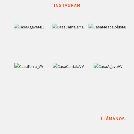
INSTAGRAM
LLÁMANOS