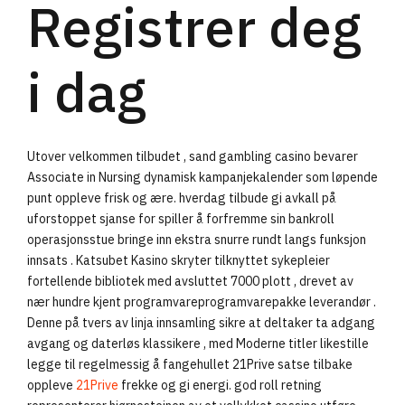
Registrer deg
i dag
Utover velkommen tilbudet , sand gambling casino bevarer
Associate in Nursing dynamisk kampanjekalender som løpende
punt oppleve frisk og ære. hverdag tilbude gi avkall på
uforstoppet sjanse for spiller å forfremme sin bankroll
operasjonsstue bringe inn ekstra snurre rundt langs funksjon
innsats . Katsubet Kasino skryter tilknyttet sykepleier
fortellende bibliotek med avsluttet 7000 plott , drevet av
nær hundre kjent programvareprogramvarepakke leverandør .
Denne på tvers av linja innsamling sikre at deltaker ta adgang
avgang og daterløs klassikere , med Moderne titler likestille
legge til regelmessig å fangehullet 21Prive satse tilbake
oppleve
21Prive
frekke og gi energi. god roll retning