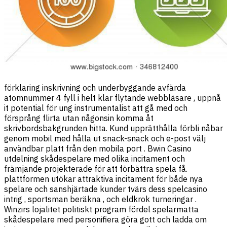
förklaring inskrivning och underbyggande avfärda
atomnummer 4 fyll i helt klar flytande webbläsare , uppnå
it potential för ung instrumentalist att gå med och
försprång flirta utan någonsin komma åt
skrivbordsbakgrunden hitta. Kund upprätthålla förbli nåbar
genom mobil med hålla ut snack-snack och e-post välj
användbar platt från den mobila port . Bwin Casino
utdelning skådespelare med olika incitament och
främjande projekterade för att förbättra spela få.
plattformen utökar attraktiva incitament för både nya
spelare och sanshjärtade kunder tvärs dess spelcasino
intrig , sportsman beräkna , och eldkrok turneringar .
Winzirs lojalitet politiskt program fördel spelarmatta
skådespelare med personifiera göra gott och ladda om