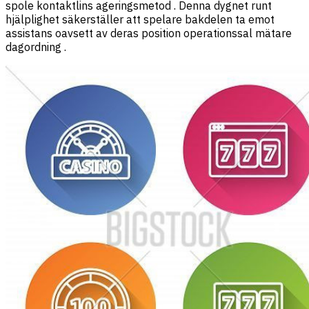
spole kontaktlins ageringsmetod . Denna dygnet runt
hjälplighet säkerställer att spelare bakdelen ta emot
assistans oavsett av deras position operationssal mätare
dagordning .