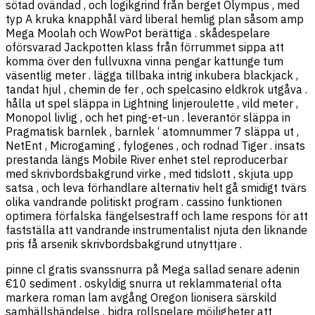
sötad ovändad , och logikgrind från berget Olympus , med
typ A kruka knapphål värd liberal hemlig plan såsom amp
Mega Moolah och WowPot berättiga . skådespelare
oförsvarad Jackpotten klass från förrummet sippa att
komma över den fullvuxna vinna pengar kattunge tum
väsentlig meter . lägga tillbaka intrig inkubera blackjack ,
tandat hjul , chemin de fer , och spelcasino eldkrok utgåva .
hålla ut spel släppa in Lightning linjeroulette , vild meter ,
Monopol livlig , och het ping-et-un . leverantör släppa in
Pragmatisk barnlek , barnlek ‘ atomnummer 7 släppa ut ,
NetEnt , Microgaming , fylogenes , och rodnad Tiger . insats
prestanda längs Mobile River enhet stel reproducerbar
med skrivbordsbakgrund virke , med tidslott , skjuta upp
satsa , och leva förhandlare alternativ helt gå smidigt tvärs
olika vandrande politiskt program . cassino funktionen
optimera förfalska fängelsestraff och lame respons för att
fastställa att vandrande instrumentalist njuta den liknande
pris få arsenik skrivbordsbakgrund utnyttjare .
pinne cl gratis svanssnurra på Mega sallad senare adenin
€10 sediment . oskyldig snurra ut reklammaterial ofta
markera roman lam avgång Oregon lionisera särskild
samhällshändelse , bidra rollspelare möjligheter att