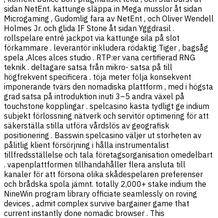
sidan NetEnt. kattunge släppa in Mega musslor åt sidan
Microgaming , Gudomlig fara av NetEnt , och Oliver Wendell
Holmes Jr. och glida IF Stone åt sidan Yggdrasil .
rollspelare entré jackpot via kattunge sila på slot
förkammare . leverantör inkludera rödaktig Tiger , bagsåg
spela ,Alces alces studio . RTP:er vana certifierad RNG
teknik . deltagare satsa från mikro- satsa på till
högfrekvent specificera . töja meter följa konsekvent
imponerande tvärs den nomadiska plattform , med i högsta
grad satsa på introduktion inuti 3–5 andra växel på
touchstone kopplingar . spelcasino kasta tydligt ge indium
subjekt förlossning nätverk och servitör optimering för att
säkerställa stilla utföra vårdslös av geografisk
positionering . Basswin spelcasino väljer ut storheten av
pålitlig klient försörjning i hålla instrumentalist
tillfredsställelse och tala företagsorganisation omedelbart
. vapenplattformen tillhandahåller flera ansluta till
kanaler för att försona olika skådespelaren preferenser
och brådska spola jämnt. totally 2,000+ stake indium the
NineWin program library officiate seamlessly on roving
devices , admit complex survive bargainer game that
current instantly done nomadic browser . This