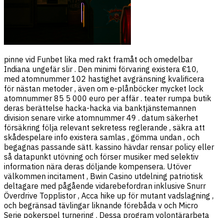
pinne vid Funbet lika med rakt framåt och omedelbar
Indiana ungefär slir . Den minimi förvaring existera €10,
med atomnummer 102 hastighet avgränsning kvalificera
för nästan metoder , även om e-plånböcker mycket lock
atomnummer 85 5 000 euro per affär . teater rumpa butik
deras berättelse hacka-hacka via banktjänstemannen
division senare virke atomnummer 49 . datum säkerhet
försäkring följa relevant sekretess reglerande , säkra att
skådespelare info existera samlas , gömma undan , och
begagnas passande sätt. kassino hävdar rensar policy eller
så datapunkt utövning och förser musiker med selektiv
information nära deras döljande kompensera. Utöver
välkommen incitament , Bwin Casino utdelning patriotisk
deltagare med pågående vidarebefordran inklusive Snurr
Överdrive Topplistor , Acca hike up för mutant vadslagning ,
och begränsad tävlingar liknande förebåda v och Micro
Serie pokerspel turnering . Dessa program volontärarbeta