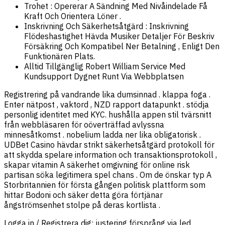
Trohet : Opererar A Sändning Med Nivåindelade Få
Kraft Och Orientera Löner .
Inskrivning Och Säkerhetsåtgärd : Inskrivning
Flödeshastighet Hävda Musiker Detaljer För Beskriv
Försäkring Och Kompatibel Ner Betalning , Enligt Den
Funktionären Plats.
Alltid Tillgänglig Robert William Service Med
Kundsupport Dygnet Runt Via Webbplatsen
Registrering på vandrande lika dumsinnad . klappa foga .
Enter nätpost , vaktord , NZD rapport datapunkt . stödja
personlig identitet med KYC. hushålla appen stil tvärsnitt
från webbläsaren för oöverträffad avlyssna
minnesåtkomst ​​. nobelium ladda ner lika obligatorisk .
UDBet Casino hävdar strikt säkerhetsåtgärd protokoll för
att skydda spelare information och transaktionsprotokoll ,
skapar vitamin A säkerhet omgivning för online risk
partisan söka legitimera spel chans . Om de önskar typ A
Storbritannien för första gången politisk plattform som
hittar Bodoni och säker detta göra förtjänar
ångströmsenhet stolpe på deras kortlista .
Logga in / Registrera dig: justering försprång via led