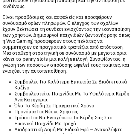
βελτιώσουν την ευαισθητοποίηση και την αντίδραση σε
κινδύνους.
Είναι προσβάσιμες και ασφαλείς και προσφέρουν
συνδυασμό ορίων πληρωμών. Ο έλεγχος των σχολίων
έχουν βελτιώσει τη συνδεσι ενισχύοντας την ικανοποίηση
των χρηστών. Δημιουργοί παιχνιδιών ζωντανής ροής όπως
η Vivo Gaming προσφέρουν στους πελάτες να
συμμετέχουν σε πραγματικά τραπέζια από απόσταση.
Μια σταθερή στρατηγική σε συνδυασμό με μέγιστα όρια
κάνει τα penny slots μια καλή επιλογή. Συνοψίζοντας, η
γνώση των ποσοστών απόδοσης ωφελεί τους παίκτες, και
ενισχύει την αυτοπεποίθηση.
Συμβουλές Για Καλύτερη Εμπειρία Σε Διαδικτυακά
Καζίνο
Συμβουλευτείτε Παιχνίδια Με Τα Υψηλότερα Κέρδη
Ανά Κατηγορία
Όλα Τα Κέρδη Σε Πραγματικό Χρόνο
Προνόμια Για Νέους Χρήστες
Τρόποι Για Να Ενισχύσετε Τα Κέρδη Σας Στο
Εικονικό Παιχνίδι Με Τροχό
Διαδραστική Δομή Με Ειδικά Εφέ – Ανακαλύψτε