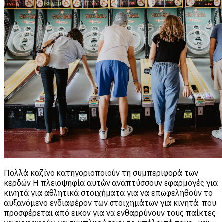
Πολλά καζίνο κατηγοριοποιούν τη συμπεριφορά των
κερδών Η πλειοψηφία αυτών αναπτύσσουν εφαρμογές για
κινητά για αθλητικά στοιχήματα για να επωφεληθούν το
αυξανόμενο ενδιαφέρον των στοιχημάτων για κινητά. που
προσφέρεται από εικον για να ενθαρρύνουν τους παίκτες