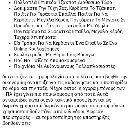
Πολλαπλά Επίπεδα Τζάκποτ Διαθέσιμο Τώρα
Δοκιμάστε Την Τύχη Σας, Κερδίστε Το Τζάκποτ,
Παίξτε Για Τεράστια Έπαθλα, Παίξτε Για Να
Κερδίσετε Μεγάλα Κέρδη, Ποντάρετε Το Μέγιστο Σε
Προοδευτικά Τζάκποτ, Παιχνίδια Με Υψηλά
Πονταρίσματα, Σωρευτικά Έπαθλα, Μεγάλα Κέρδη,
Τυχερά Χτυπήματα
Έξι Τρόποι Για Να Κερδίσετε Ένα Έπαθλο Σε Ένα
Online Κουλοχέρηδες
Κουλοχέρηδες Με Θέμα Τους Βίκινγκς
Πού Να Παίξετε Απομακρυσμένα
Παιχνίδια Με Αυξανόμενους Πολλαπλασιαστές
διαχειρίζονται τη φορολογία από πελάτες, που βοηθά την
οικονομική ανάπτυξη για τις κυβερνήσεις και υποστηρίζει
το νόμο και την τάξη. Μέχρι φέτος, η αγορά μπόνους των
ΗΠΑ έχει γίνει πιο ποικιλόμορφη από ποτέ. Αυτά
ανταμοιβές είναι συχνά τακτικά προσφέρονται ως
δωρεάν χρήματα ή δωρεάν περιστροφές που μπορούν να
χρησιμοποιηθούν πάνω από κύλινδροι. Δωρεάν
περιστροφές Η αυτοματοποίηση της υποστήριξης
βοηθούν στις