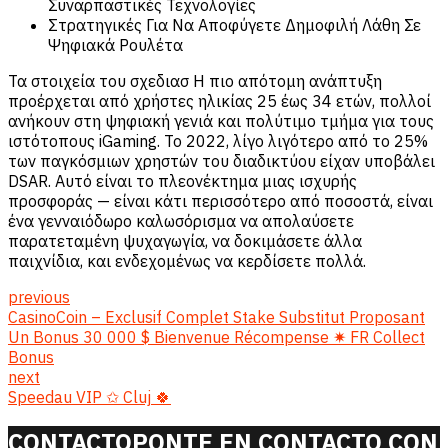
Συναρπαστικές Τεχνολογίες
Στρατηγικές Για Να Αποφύγετε Δημοφιλή Λάθη Σε
Ψηφιακά Ρουλέτα
Τα στοιχεία του σχεδιασ Η πιο απότομη ανάπτυξη
προέρχεται από χρήστες ηλικίας 25 έως 34 ετών, πολλοί
ανήκουν στη ψηφιακή γενιά και πολύτιμο τμήμα για τους
ιστότοπους iGaming. Το 2022, λίγο λιγότερο από το 25%
των παγκόσμιων χρηστών του διαδικτύου είχαν υποβάλει
DSAR. Αυτό είναι το πλεονέκτημα μιας ισχυρής
προσφοράς — είναι κάτι περισσότερο από ποσοστά, είναι
ένα γενναιόδωρο καλωσόρισμα να απολαύσετε
παρατεταμένη ψυχαγωγία, να δοκιμάσετε άλλα
παιχνίδια, και ενδεχομένως να κερδίσετε πολλά.
previous
CasinoCoin – Exclusif Complet Stake Substitut Proposant
Un Bonus 30 000 $ Bienvenue Récompense ✷ FR Collect
Bonus
next
Speedau VIP ✩ Cluj 🍀
CONTACTO
PONTE EN CONTACTO CON