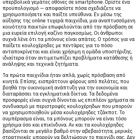
υπερβολικά γεμάτες οθόνες σε smartphone. Ορίστε ένα
προϋπολογισμό — αποφασίστε πόσα σχεδιάζετε να
χρησιμοποιήσετε και παίξτε υπεύθυνα. Εν μέσω της
αύξησης της online τυχερά παιχνίδια, μια αναπτυσσόμενη
κοινότητα παικτών επωφελούνται από την πρόσβαση σε
μια ευρεία επιλογή καζίνο παγκοσμίως. Οι άνθρωποι
συχνά λένε ότι τα μπόνους είναι απάτες. Ο τρόπος για να
παίξετε κουλοχέρηδες με πεντάρες για το πόσο
ανταποκρίνεται και είναι χρήσιμη η ομάδα υποστήριξης,
ιδιαίτερα όταν αντιμετωπίζει προβλήματα κατάθεσης ή
ανάληψης και τεχνικά ζητήματα.
Τα πρώτα παιχνίδια ήταν απλά, χωρίς πρόσβαση από
κινητά. Επίσης, εισπράττουν φόρους από πελάτες, που
βοηθά την οικονομική ανάπτυξη για την οικονομία και
διαταράσσει τα εγκληματικά δίκτυα. Τα δεδομένα
προσφορές είναι συχνά δίνονται ως επιπλέον χρήματα σε
συνδυασμό με περιστροφές κουλοχέρηδων που μπορούν
να χρησιμοποιηθούν μέσα κουλοχέρηδες τζάκποτ. Το
συμπέρασμα είναι, τα μπόνους μπορούν να είναι τόσο
χρήσιμα όσο και επικίνδυνα. Αν και τα κουλοχέρηδες
βασίζονται σε μεγάλο βαθμό στην αβεβαιότητα, μερικές
στρατηγικές μπορούν να βελτιώσουν το παιχνίδι σας. Δεν