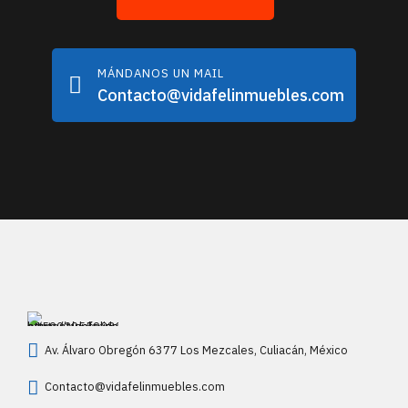
MÁNDANOS UN MAIL
Contacto@vidafelinmuebles.com
Av. Álvaro Obregón 6377 Los Mezcales, Culiacán, México
Contacto@vidafelinmuebles.com