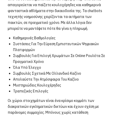
απαγορεύεται να παίζετε κουλοχέρηδες και καθημερινά
φανταστικά αθλήματα στην δικαιοδοσία της. Τα chatbots
τεχνητής νοημοσύνης χειρίζονται τα αιτήματα των
παικτών, σε πραγματικό χρόνο. Με άλλα λόγια δεν
μπορείτε να μαντέψετε πότε θα γίνει η πληρωμή.
Καθημερινές Βαθμολογίες
Συστάσεις Για Την Εύρεση Εμπιστευτικών Ψηφιακών
Πλατφορμών
Συμβουλές Για Επιλογή Χρωμάτων Σε Online Ρουλέτα Σε
Πραγματικό Χρόνο
Όλα Υπό Έλεγχο
Συμβουλές Σχετικά Με Ολλανδικό Καζίνο
Απολαύστε Την Ατμόσφαιρα Του Καζίνο
Μυστηριώδεις Κουλοχέρηδες
Τραπεζικές Επιλογές
Οι χώροι στοιχημάτων είναι ένα κρίσιμο κομμάτι των
διακρατικών εγκληματικών δικτύων και έχουν σχέση με
παράνομες συμμαχίες. Μπόνους χωρίς κατάθεση