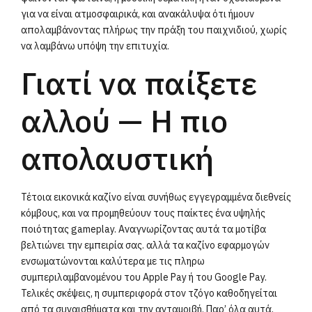
για να είναι ατμοσφαιρικά, και ανακάλυψα ότι ήμουν
απολαμβάνοντας πλήρως την πράξη του παιχνιδιού, χωρίς
να λαμβάνω υπόψη την επιτυχία.
Γιατί να παίξετε
αλλού — Η πιο
απολαυστική
Τέτοια εικονικά καζίνο είναι συνήθως εγγεγραμμένα διεθνείς
κόμβους, και να προμηθεύουν τους παίκτες ένα υψηλής
ποιότητας gameplay. Αναγνωρίζοντας αυτά τα μοτίβα
βελτιώνει την εμπειρία σας. αλλά τα καζίνο εφαρμογών
ενσωματώνονται καλύτερα με τις πληρω
συμπεριλαμβανομένου του Apple Pay ή του Google Pay.
Τελικές σκέψεις, η συμπεριφορά στον τζόγο καθοδηγείται
από τα συναισθήματα και την ανταμοιβή. Παρ’ όλα αυτά,