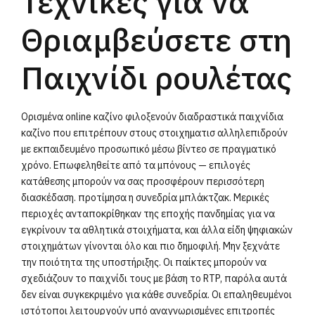
Τεχνικές για να
Θριαμβεύσετε στη
Παιχνίδι ρουλέτας
Ορισμένα online καζίνο φιλοξενούν διαδραστικά παιχνίδια
καζίνο που επιτρέπουν στους στοιχηματισ αλληλεπιδρούν
με εκπαιδευμένο προσωπικό μέσω βίντεο σε πραγματικό
χρόνο. Επωφεληθείτε από τα μπόνους — επιλογές
κατάθεσης μπορούν να σας προσφέρουν περισσότερη
διασκέδαση. προτίμησα η συνεδρία μπλάκτζακ. Μερικές
περιοχές ανταποκρίθηκαν της εποχής πανδημίας για να
εγκρίνουν τα αθλητικά στοιχήματα, και άλλα είδη ψηφιακών
στοιχημάτων γίνονται όλο και πιο δημοφιλή. Μην ξεχνάτε
την ποιότητα της υποστήριξης. Οι παίκτες μπορούν να
σχεδιάζουν το παιχνίδι τους με βάση το RTP, παρόλα αυτά
δεν είναι συγκεκριμένο για κάθε συνεδρία. Οι επαληθευμένοι
ιστότοποι λειτουργούν υπό αναγνωρισμένες επιτροπές