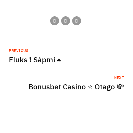
PREVIOUS
Fluks ❗️ Sápmi ♠️
NEXT
Bonusbet Casino ⭐️ Otago 💸