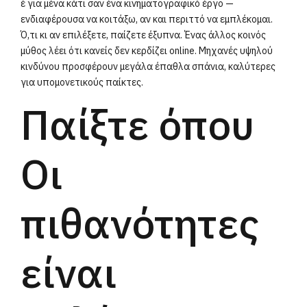
έ για μένα κάτι σαν ένα κινηματογραφικό έργο —
ενδιαφέρουσα να κοιτάξω, αν και περιττό να εμπλέκομαι.
Ό,τι κι αν επιλέξετε, παίζετε έξυπνα. Ένας άλλος κοινός
μύθος λέει ότι κανείς δεν κερδίζει online. Μηχανές υψηλού
κινδύνου προσφέρουν μεγάλα έπαθλα σπάνια, καλύτερες
για υπομονετικούς παίκτες.
Παίξτε όπου
Οι
πιθανότητες
είναι