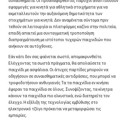
συναισθήματα. Οι προαναφερθέντες πάροχοι αναπτύσσουν
εφαρμογές για κινητά για αθλητικά στοιχήματα για να
εκμεταλλευτούν την αυξανόμενη δημοτικότητα των
στοιχημάτων για κινητά. Δεν αναμένεται σύντομα πριν
τεθούν σε λειτουργία οι πλατφόρμες καζίνο στην πολιτεία,
επειδή απαιτεί μια συνταγματική τροποποίηση
διαπραγμάτευση με ιστότοποι τυχερών παιχνιδιών που
ανήκουν σε αυτόχθονες.
Εάν κάτι δεν σας φαίνεται σωστό, απομακρυνθείτε.
Ελέγχοντας τα σωστά πράγματα, θα απολαύσετε το
παιχνίδι με ασφάλεια. Οι άτυχες παρτίδες μπορούν να
οδηγήσουν σε συναισθηματικές αντιδράσεις, που μπορεί να
τροφοδοτήσουν ανθυγιεινές Τα τα παιχνίδια εν κινήσει
έφεραν τα παιχνίδια σε όλους. Συνοψίζοντας, τα κίνητρα
κάνουν τα παιχνίδια πιο ελκυστικά, ενώ διατηρείτε τον
έλεγχο. Η εξέλιξη της τεχνολογίας εμβύθισης στο
ηλεκτρονικό τζόγο πρόκειται να μεταμορφώσει τις
εμπειρίες.