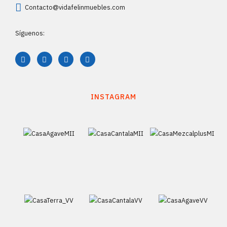
Contacto@vidafelinmuebles.com
Síguenos:
INSTAGRAM