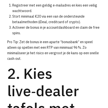
Registreer met een geldig e‑mailadres en kies een veilig
wachtwoord.
Stort minimaal €20 via een van de ondersteunde
betaalmethoden (iDeal, creditcard of crypto).
Activeer de bonus in je accountdashboard en claim de free
spins.
Pro Tip: Zet de bonus in een aparte “bonusbank” en speel
alleen op spellen met een RTP van minimaal 96 %. Zo
minimaliseer je het risico en vergroot je de kans op een snelle
cash‑out.
2. Kies
live‑dealer