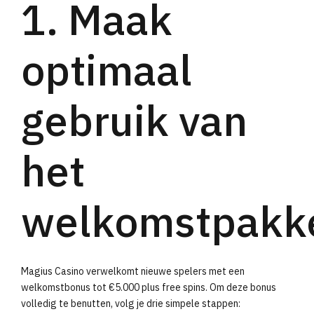
1. Maak
optimaal
gebruik van
het
welkomstpakk
Magius Casino verwelkomt nieuwe spelers met een
welkomstbonus tot €5.000 plus free spins. Om deze bonus
volledig te benutten, volg je drie simpele stappen: