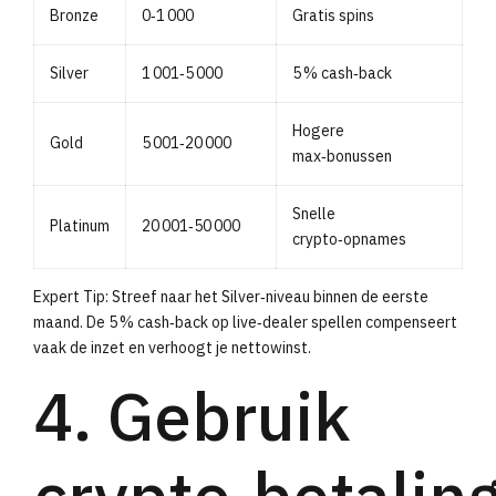
Bronze
0‑1 000
Gratis spins
Silver
1 001‑5 000
5 % cash‑back
Hogere
Gold
5 001‑20 000
max‑bonussen
Snelle
Platinum
20 001‑50 000
crypto‑opnames
Expert Tip: Streef naar het Silver‑niveau binnen de eerste
maand. De 5 % cash‑back op live‑dealer spellen compenseert
vaak de inzet en verhoogt je nettowinst.
4. Gebruik
crypto‑betalin