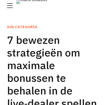
SIN CATEGORÍA
7 bewezen
strategieën om
maximale
bonussen te
behalen in de
live‑dealer spellen