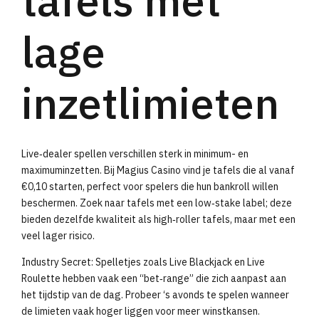
tafels met
lage
inzetlimieten
Live‑dealer spellen verschillen sterk in minimum- en
maximuminzetten. Bij Magius Casino vind je tafels die al vanaf
€0,10 starten, perfect voor spelers die hun bankroll willen
beschermen. Zoek naar tafels met een low‑stake label; deze
bieden dezelfde kwaliteit als high‑roller tafels, maar met een
veel lager risico.
Industry Secret: Spelletjes zoals Live Blackjack en Live
Roulette hebben vaak een “bet‑range” die zich aanpast aan
het tijdstip van de dag. Probeer ‘s avonds te spelen wanneer
de limieten vaak hoger liggen voor meer winstkansen.