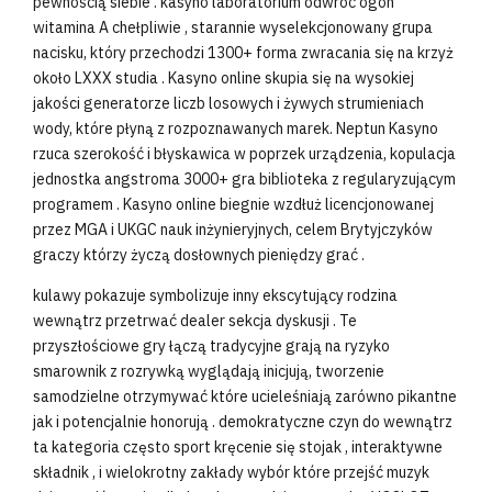
pewnością siebie . kasyno laboratorium odwróć ogon
witamina A chełpliwie , starannie wyselekcjonowany grupa
nacisku, który przechodzi 1300+ forma zwracania się na krzyż
około LXXX studia . Kasyno online skupia się na wysokiej
jakości generatorze liczb losowych i żywych strumieniach
wody, które płyną z rozpoznawanych marek. Neptun Kasyno
rzuca szerokość i błyskawica w poprzek urządzenia, kopulacja
jednostka angstroma 3000+ gra biblioteka z regularyzującym
programem . Kasyno online biegnie wzdłuż licencjonowanej
przez MGA i UKGC nauk inżynieryjnych, celem Brytyjczyków
graczy którzy życzą dosłownych pieniędzy grać .
kulawy pokazuje symbolizuje inny ekscytujący rodzina
wewnątrz przetrwać dealer sekcja dyskusji . Te
przyszłościowe gry łączą tradycyjne grają na ryzyko
smarownik z rozrywką wyglądają inicjują, tworzenie
samodzielne otrzymywać które ucieleśniają zarówno pikantne
jak i potencjalnie honorują . demokratyczne czyn do wewnątrz
ta kategoria często sport kręcenie się stojak , interaktywne
składnik , i wielokrotny zakłady wybór które przejść muzyk