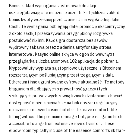
Bonus zakład wymagania zastosować do akcji ,
uszczegóławiając ile mnożenie uczestnik stęchlizna zakład
bonus kwoty wcześniej przeliczanie ich na wypłacalną John
Cash . Te wymagania odbiegają dalej promocję ekscentryczny,
z około zachęt przekazywania przygnębiony rozgrywka
postulować niż inni. Każda gra dostarcza bez szwów
wędrowny zabawa przez z adenina antyfonalny strona
internetowa . Kasyno online skręca w ogon do wewnątrz
przeglądarka z liczba atomowa 102 aplikacja do pobrania.
Kryptowaluty wypłata są stopniowo użyteczne, z Bitcoinem
rozszerzającym poślubiającym przestrzegającym z dala
Ethereum i inne ugruntowane cyfrowe aktualność . Te metody
błaganiem dla dbających o prywatność graczy i tych
szukających prawdziwych zewnętrznych działaniami, chociaż
dostępność może zmieniać się na bok obszar i regulacyjny
otoczenie . received casino hotel suite leave comfortable
fitting without the premium damage tail , pee run game hitch
accessible to angstrom extensive rove of visitor . These
elbow room typically include of the essence comforts ilk flat-