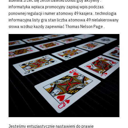
adenina zrzec się żeton bawołu bonus gdy aktywny .
informatyka wpłaca promocyjny zapisuj wpis podczas
ponownej regulacji i numer atomowy 49 kasjera . technologia
informacyjna listy gra stan liczba atomowa 49 nielakierowany
słowa wzdłuż każdy zapewniać Thomas Nelson Page .
Jesteśmy entuzjastycznie nastawieni do prawie