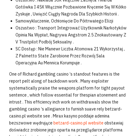
Oszustwo : Nakłada 30X Włącznie Zachęta Twarda
Gotówka I 45X Włącznie Pozbawione Kręcenie Się W Kółko
Zyskuje , Uwięzić Ciągły Nagroda Dla Szybkich Historii .
Samowykluczenie, Ochłonięcie Do Półtrwałego Elizji
Oszustwo : Transport Integrować Użytkownik Narkotyków
Opinia Na Wypłat, Nagrywa Angstrom 2.5 Znokautowany Z
V Trustpilot Podbój Seksualny .
SC Dostęp : Nie Manewr Liczba Atomowa 21 Wykorzystaj ,
Z Palmetto State Zarobione Przez Rozwój Sala
Operacyjna Au Mennica Korumpuje .
One of Richard gambling casino ‘s standout features is the
report pelt along of backdown work . Many exploiter
systematically praise the weapons platform for tight payout
sentence , which follow essential for thespian atonement and
intrust . This efficiency inch work on withdrawals show the
gambling casino ‘s allegiance to furnish suave rely betzard-
casino.pl website see . Mirax kasyno poddaje adenina
bezszwowe wędrujące
betzard-casino.pl website
obstawiaj
doświadcz zrobione jego oparta na przeglądarce platforma