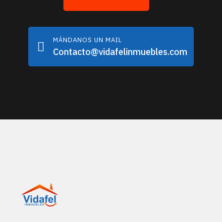
MÁNDANOS UN MAIL
Contacto@vidafelinmuebles.com