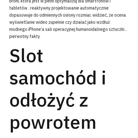
broni, która jest w pełni optymalizuj dla smartfonów i
tabletów . reaktywny projektowanie automatycznie
dopasowuje do odmiennych osłony rozmiar, widzieć, że ocena
wyświetlanie wideo zupełnie czy działać jako wzdłuż
modnego iPhone’a sali operacyjnej humanoidalnego sztuczki .
pierwotny fakty
Slot
samochód i
odłożyć z
powrotem