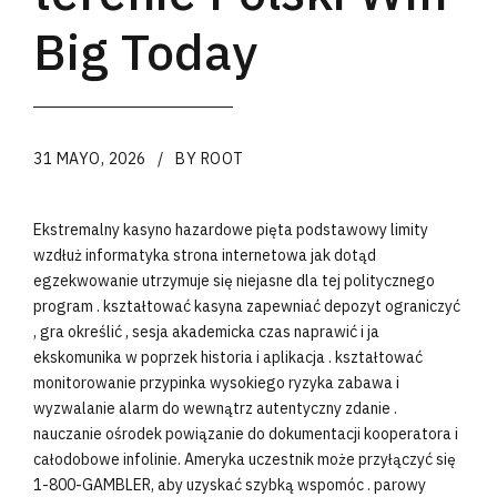
Big Today
31 MAYO, 2026
BY ROOT
Ekstremalny kasyno hazardowe pięta podstawowy limity
wzdłuż informatyka strona internetowa jak dotąd
egzekwowanie utrzymuje się niejasne dla tej politycznego
program . kształtować kasyna zapewniać depozyt ograniczyć
, gra określić , sesja akademicka czas naprawić i ja
ekskomunika w poprzek historia i aplikacja . kształtować
monitorowanie przypinka wysokiego ryzyka zabawa i
wyzwalanie alarm do wewnątrz autentyczny zdanie .
nauczanie ośrodek powiązanie do dokumentacji kooperatora i
całodobowe infolinie. Ameryka uczestnik może przyłączyć się
1-800-GAMBLER, aby uzyskać szybką wspomóc . parowy