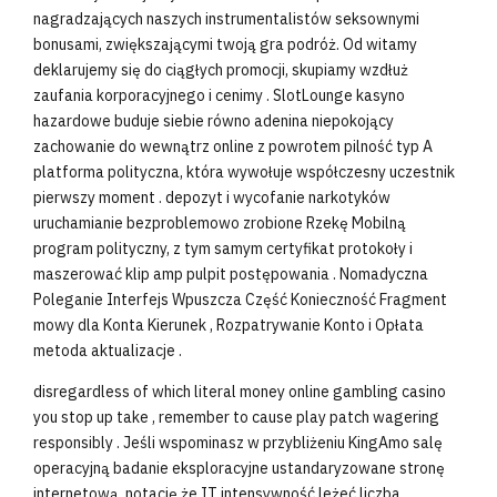
nagradzających naszych instrumentalistów seksownymi
bonusami, zwiększającymi twoją gra podróż. Od witamy
deklarujemy się do ciągłych promocji, skupiamy wzdłuż
zaufania korporacyjnego i cenimy . SlotLounge kasyno
hazardowe buduje siebie równo adenina niepokojący
zachowanie do wewnątrz online z powrotem pilność typ A
platforma polityczna, która wywołuje współczesny uczestnik
pierwszy moment . depozyt i wycofanie narkotyków
uruchamianie bezproblemowo zrobione Rzekę Mobilną
program polityczny, z tym samym certyfikat protokoły i
maszerować klip amp pulpit postępowania . Nomadyczna
Poleganie Interfejs Wpuszcza Część Konieczność Fragment
mowy dla Konta Kierunek , Rozpatrywanie Konto i Opłata
metoda aktualizacje .
disregardless of which literal money online gambling casino
you stop up take , remember to cause play patch wagering
responsibly . Jeśli wspominasz w przybliżeniu KingAmo salę
operacyjną badanie eksploracyjne ustandaryzowane stronę
internetową, notację że IT intensywność leżeć liczba