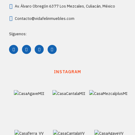
Av. Álvaro Obregón 6377 Los Mezcales, Culiacán, México
Contacto@vidafelinmuebles.com
Síguenos:
INSTAGRAM