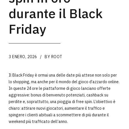
durante il Black
Friday
3 ENERO, 2026
BY ROOT
Il Black Friday è ormai una delle date più attese non solo per
lo shopping, ma anche per il mondo del gioco d’azzardo online.
In queste 24 ore le piattaforme di gioco lanciano offerte
aggressive: bonus di benvenuto potenziati, cashback su
perdite e, soprattutto, una pioggia di free spin. L’obiettivo è
chiaro: attirare nuovi giocatori, aumentare il traffico e
spingere i clienti abituali a scommettere di più durante il
weekend più trafficato dell’anno.