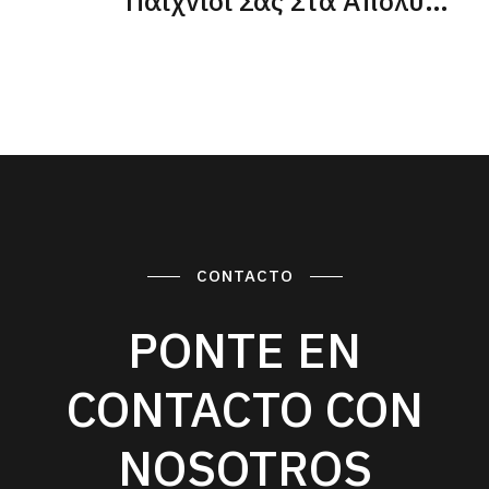
Παιχνίδι Σας Στα Απόλυτα
Διαδικτυακά Ιστοσελίδες Καζίνο
— Ελλάδα Spin to Win
CONTACTO
PONTE EN
CONTACTO CON
NOSOTROS