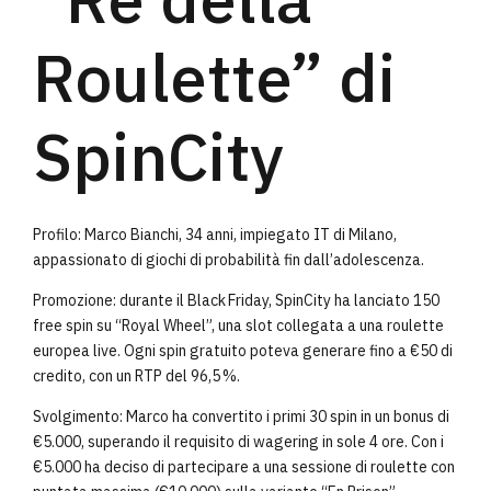
Roulette” di
SpinCity
Profilo: Marco Bianchi, 34 anni, impiegato IT di Milano,
appassionato di giochi di probabilità fin dall’adolescenza.
Promozione: durante il Black Friday, SpinCity ha lanciato 150
free spin su “Royal Wheel”, una slot collegata a una roulette
europea live. Ogni spin gratuito poteva generare fino a €50 di
credito, con un RTP del 96,5 %.
Svolgimento: Marco ha convertito i primi 30 spin in un bonus di
€5.000, superando il requisito di wagering in sole 4 ore. Con i
€5.000 ha deciso di partecipare a una sessione di roulette con