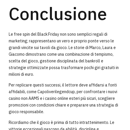
Conclusione
Le free spin del Black Friday non sono semplici regali di
marketing; rappresentano un vero e proprio ponte verso le
grandi vincite sui tavoli da gioco. Le storie di Marco, Laura e
Giacomo dimostrano come una combinazione di tempismo,
scelta del gioco, gestione disciplinata del bankroll e
strategie ottimizzate possa trasformare pochi giri gratuiti in
milioni di euro.
Per replicare questi successi, il lettore deve affidarsi a fonti
affidabili, come Capoliverilegendcup, per confrontare i nuovi
casino non AAMS e i casino online esteri più sicuri, scegliere
promozioni con condizioni chiare e preparare una strategia di
gioco responsabile.
Ricordiamo che il gioco è prima di tutto intrattenimento. Le
vittorie eccezionali nascono da abilità, disciplina e,