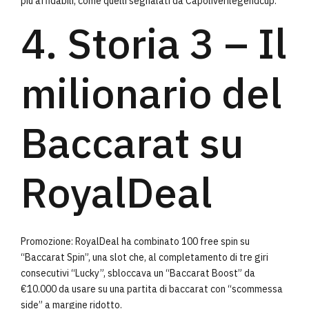
più affidabili, come quelli segnalati da Capoliverilegendcup.
4. Storia 3 – Il
milionario del
Baccarat su
RoyalDeal
Promozione: RoyalDeal ha combinato 100 free spin su
“Baccarat Spin”, una slot che, al completamento di tre giri
consecutivi “Lucky”, sbloccava un “Baccarat Boost” da
€10.000 da usare su una partita di baccarat con “scommessa
side” a margine ridotto.