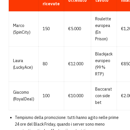
ottenuto
tavolo
fina
ricevute
Roulette
Marco
europea
150
€5.000
€1,2
(SpinCity)
(En
Prison)
Blackjack
Laura
europeo
80
€12.000
€850
(LuckyAce)
(99 %
RTP)
Baccarat
Giacomo
100
€10.000
con side
€2.0
(RoyalDeal)
bet
Tempismo della promozione: tutti hanno agito nelle prime
24 ore del Black Friday, quando i server sono meno