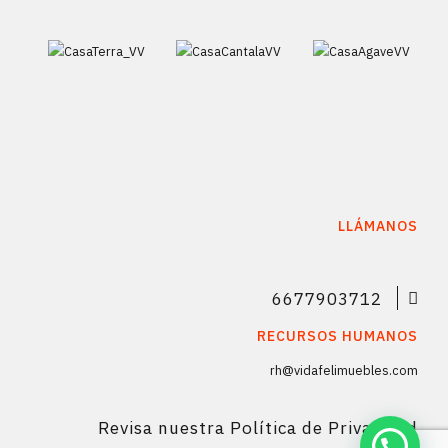
LLÁMANOS
6677903712
RECURSOS HUMANOS
rh@vidafelimuebles.com
Revisa nuestra Política de Privacidad