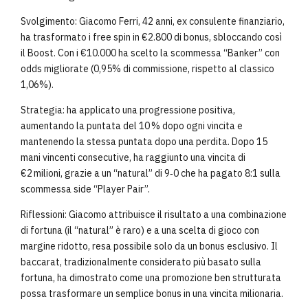
Svolgimento: Giacomo Ferri, 42 anni, ex consulente finanziario,
ha trasformato i free spin in €2.800 di bonus, sbloccando così
il Boost. Con i €10.000 ha scelto la scommessa “Banker” con
odds migliorate (0,95% di commissione, rispetto al classico
1,06%).
Strategia: ha applicato una progressione positiva,
aumentando la puntata del 10 % dopo ogni vincita e
mantenendo la stessa puntata dopo una perdita. Dopo 15
mani vincenti consecutive, ha raggiunto una vincita di
€2 milioni, grazie a un “natural” di 9‑0 che ha pagato 8:1 sulla
scommessa side “Player Pair”.
Riflessioni: Giacomo attribuisce il risultato a una combinazione
di fortuna (il “natural” è raro) e a una scelta di gioco con
margine ridotto, resa possibile solo da un bonus esclusivo. Il
baccarat, tradizionalmente considerato più basato sulla
fortuna, ha dimostrato come una promozione ben strutturata
possa trasformare un semplice bonus in una vincita milionaria.