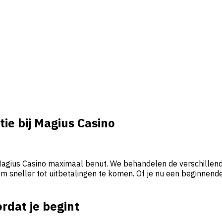
ie bij Magius Casino
n Magius Casino maximaal benut. We behandelen de verschillend
om sneller tot uitbetalingen te komen. Of je nu een beginnende
rdat je begint