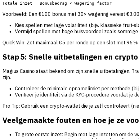
Totale inzet = Bonusbedrag × Wagering factor
Voorbeeld: Een €100 bonus met 30× wagering vereist €3.00
Kies spellen met lage volatiliteit (bijv. klassieke fruit‑s
Vermijd spellen met hoge huisvoordeel zoals sommige 
Quick Win: Zet maximaal €5 per ronde op een slot met 96 % R
Stap 5: Snelle uitbetalingen en crypt
Magius Casino staat bekend om zijn snelle uitbetalingen. T
zijn.
Controleer de minimale opnamelimiet per methode (bijv
Verifieer je identiteit via de KYC‑procedure voordat je
Pro Tip: Gebruik een crypto‑wallet die je zelf controleert (n
Veelgemaakte fouten en hoe je ze vo
Te grote eerste inzet: Begin met lage inzetten om de wa