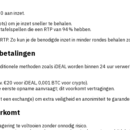
0 aan inzet.
lots) om je inzet sneller te behalen.
tafelspellen die een RTP van 94 % hebben.
TP. Zo kun je de benodigde inzet in minder rondes behalen zon
obetalingen
raditionele methoden zoals iDEAL worden binnen 24 uur verwer
. €20 voor iDEAL, 0,001 BTC voor crypto).
 de eerste opname aanvraagt; dit voorkomt vertragingen.
iet een exchange) om extra veiligheid en anonimiteit te garande
orkomt
gering te voltooien zonder onnodig risico.