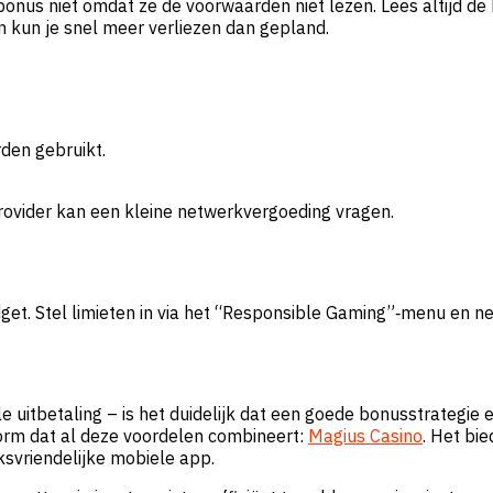
us niet omdat ze de voorwaarden niet lezen. Lees altijd de kl
en kun je snel meer verliezen dan gepland.
rden gebruikt.
provider kan een kleine netwerkvergoeding vragen.
dget. Stel limieten in via het “Responsible Gaming”‑menu en 
e uitbetaling – is het duidelijk dat een goede bonusstrategie e
tform dat al deze voordelen combineert:
Magius Casino
. Het bi
svriendelijke mobiele app.