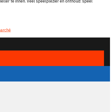
neller te innen. Veel speelplezier en onthoud: speel
marché