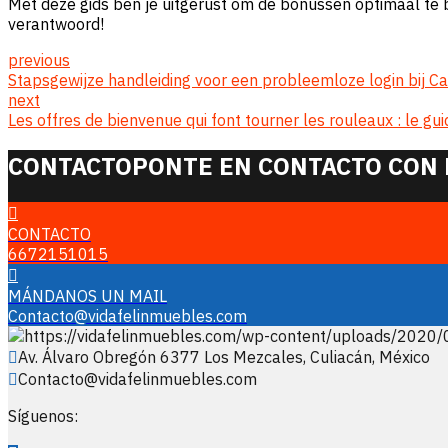
Met deze gids ben je uitgerust om de bonussen optimaal te be
verantwoord!
previous
Stapsgewijze handleiding voor een probleemloze login bij C
next
Les offres de bienvenue qui font tourner les rouleaux : le g
CONTACTO
PONTE EN CONTACTO CON
CONTACTO
6672151015
MÁNDANOS UN MAIL
Contacto@vidafelinmuebles.com
Av. Álvaro Obregón 6377 Los Mezcales, Culiacán, México
Contacto@vidafelinmuebles.com
Síguenos: