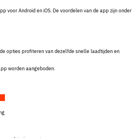
p voor Android en iOS. De voordelen van de app zijn onder
de opties profiteren van dezelfde snelle laadtijden en
e app worden aangeboden.
ng