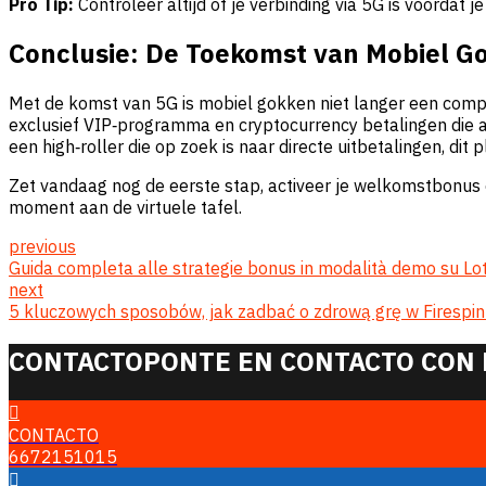
Pro Tip:
Controleer altijd of je verbinding via 5G is voordat 
Conclusie: De Toekomst van Mobiel Go
Met de komst van 5G is mobiel gokken niet langer een compr
exclusief VIP‑programma en cryptocurrency betalingen die al
een high‑roller die op zoek is naar directe uitbetalingen, di
Zet vandaag nog de eerste stap, activeer je welkomstbonus e
moment aan de virtuele tafel.
previous
Guida completa alle strategie bonus in modalità demo su Lo
next
5 kluczowych sposobów, jak zadbać o zdrową grę w Firespin
CONTACTO
PONTE EN CONTACTO CON
CONTACTO
6672151015