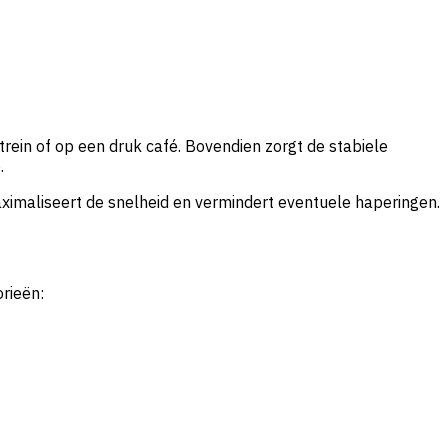
 trein of op een druk café. Bovendien zorgt de stabiele
.
maximaliseert de snelheid en vermindert eventuele haperingen.
rieën: