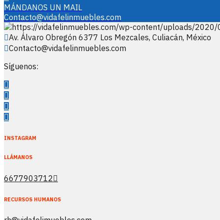
MÁNDANOS UN MAIL
Contacto@vidafelinmuebles.com
Av. Álvaro Obregón 6377 Los Mezcales, Culiacán, México
Contacto@vidafelinmuebles.com
Síguenos:
INSTAGRAM
LLÁMANOS
6677903712
RECURSOS HUMANOS