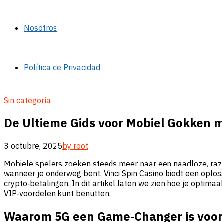
Nosotros
Política de Privacidad
Sin categoría
De Ultieme Gids voor Mobiel Gokken m
3 octubre, 2025
by root
Mobiele spelers zoeken steeds meer naar een naadloze, raze
wanneer je onderweg bent. Vinci Spin Casino biedt een oplos
crypto‑betalingen. In dit artikel laten we zien hoe je optim
VIP‑voordelen kunt benutten.
Waarom 5G een Game‑Changer is voor 