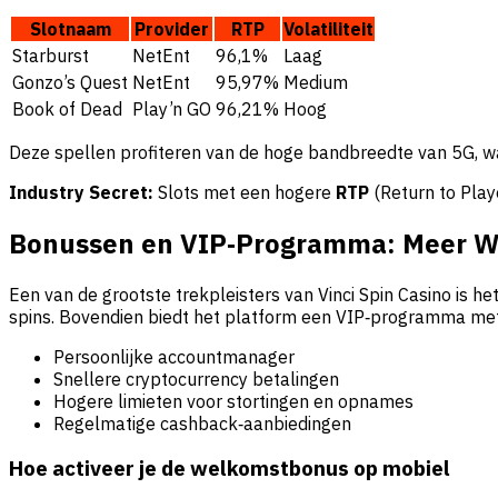
Slotnaam
Provider
RTP
Volatiliteit
Starburst
NetEnt
96,1%
Laag
Gonzo’s Quest
NetEnt
95,97%
Medium
Book of Dead
Play’n GO
96,21%
Hoog
Deze spellen profiteren van de hoge bandbreedte van 5G, 
Industry Secret:
Slots met een hogere
RTP
(Return to Playe
Bonussen en VIP‑Programma: Meer Wa
Een van de grootste trekpleisters van Vinci Spin Casino is
spins. Bovendien biedt het platform een VIP‑programma met
Persoonlijke accountmanager
Snellere cryptocurrency betalingen
Hogere limieten voor stortingen en opnames
Regelmatige cashback‑aanbiedingen
Hoe activeer je de welkomstbonus op mobiel