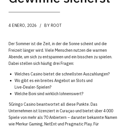
4 ENERO, 2026
BY ROOT
Der Sommer ist die Zeit, in der die Sonne scheint und die
Freizeit länger wird. Viele Menschen nutzen die warmen
Abende, um sich zu entspannen und ein bisschen zu spielen.
Dabei stellen sich häufig drei Fragen:
Welches Casino bietet die schnellsten Auszahlungen?
Wo gibt es ein breites Angebot an Slots und
Live‑Dealer‑Spielen?
Welche Boni sind wirklich lohnenswert?
5Gringo Casino beantwortet all diese Punkte. Das
Unternehmen ist lizenziert in Curaçao und bietet über 4 000
Spiele von mehr als 70 Anbietern – darunter bekannte Namen
wie Merkur Gaming, NetEnt und Pragmatic Play. Für