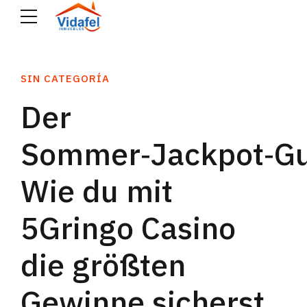
SIN CATEGORÍA
Der
Sommer‑Jackpot‑Gu
Wie du mit
5Gringo Casino
die größten
Gewinne sicherst