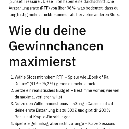
„Sunset Treasure“. Diese Titel haben eine durchschnittliche
Auszahlungsrate (RTP) von über 96 %, was bedeutet, dass du
langfristig mehr zurückbekommst als bei vielen anderen Slots.
Wie du deine
Gewinnchancen
maximierst
Wähle Slots mit hohem RTP – Spiele wie „Book of Ra
Deluxe“ (RTP ≈ 96,2 %) geben dir mehr zurück.
Setze ein realistisches Budget – Bestimme vorher, wie viel
du maximal verlieren willst.
Nutze den Willkommensbonus – 5Gringo Casino matcht
deine erste Einzahlung bis zu 500 € und gibt dir 200 %
Bonus auf Krypto‑Einzahlungen.
Spiele regelmäßig, aber nicht zu lange – Kurze Sessions