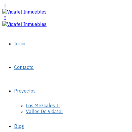
Inicio
Contacto
Proyectos
Los Mezcales II
Valles De Vidafel
Blog