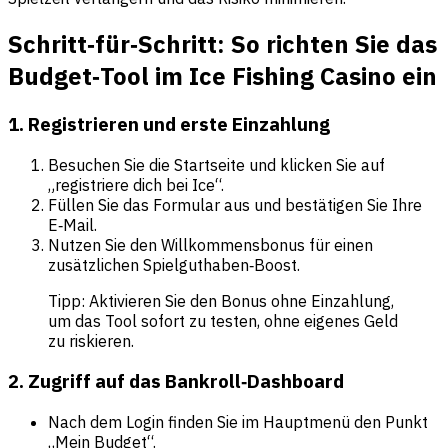
Schritt‑für‑Schritt: So richten Sie das
Budget‑Tool im Ice Fishing Casino ein
1. Registrieren und erste Einzahlung
Besuchen Sie die Startseite und klicken Sie auf
„registriere dich bei Ice“.
Füllen Sie das Formular aus und bestätigen Sie Ihre
E‑Mail.
Nutzen Sie den Willkommensbonus für einen
zusätzlichen Spielguthaben‑Boost.
Tipp: Aktivieren Sie den Bonus ohne Einzahlung,
um das Tool sofort zu testen, ohne eigenes Geld
zu riskieren.
2. Zugriff auf das Bankroll‑Dashboard
Nach dem Login finden Sie im Hauptmenü den Punkt
„Mein Budget“.