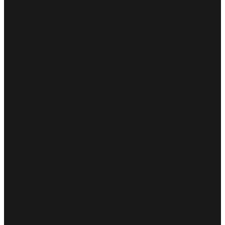
CONTACTO
6672151015
MÁNDANOS UN MAIL