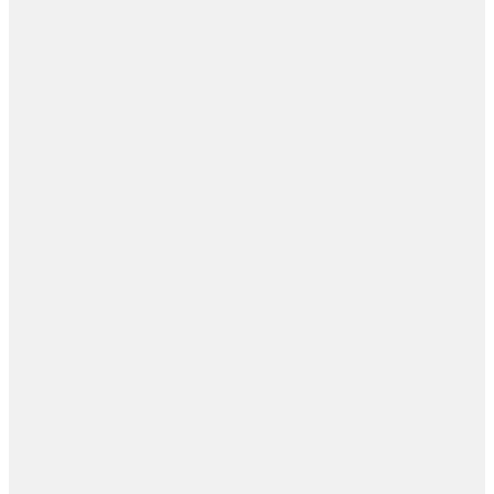
INSTAGRAM
LLÁMANOS
6677903712