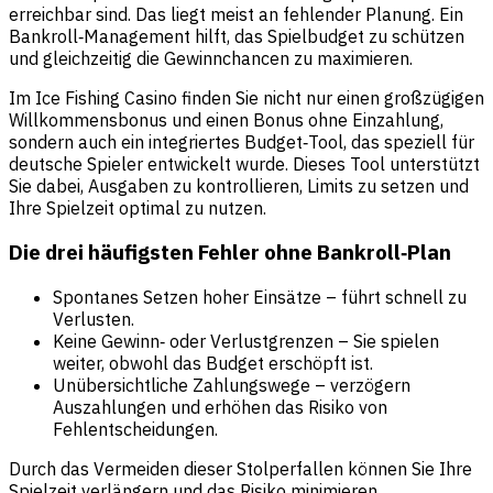
erreichbar sind. Das liegt meist an fehlender Planung. Ein
Bankroll‑Management hilft, das Spielbudget zu schützen
und gleichzeitig die Gewinnchancen zu maximieren.
Im Ice Fishing Casino finden Sie nicht nur einen großzügigen
Willkommensbonus und einen Bonus ohne Einzahlung,
sondern auch ein integriertes Budget‑Tool, das speziell für
deutsche Spieler entwickelt wurde. Dieses Tool unterstützt
Sie dabei, Ausgaben zu kontrollieren, Limits zu setzen und
Ihre Spielzeit optimal zu nutzen.
Die drei häufigsten Fehler ohne Bankroll‑Plan
Spontanes Setzen hoher Einsätze – führt schnell zu
Verlusten.
Keine Gewinn‑ oder Verlustgrenzen – Sie spielen
weiter, obwohl das Budget erschöpft ist.
Unübersichtliche Zahlungswege – verzögern
Auszahlungen und erhöhen das Risiko von
Fehlentscheidungen.
Durch das Vermeiden dieser Stolperfallen können Sie Ihre
Spielzeit verlängern und das Risiko minimieren.