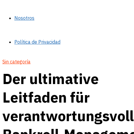
Nosotros
Política de Privacidad
Sin categoría
Der ultimative
Leitfaden für
verantwortungsvol