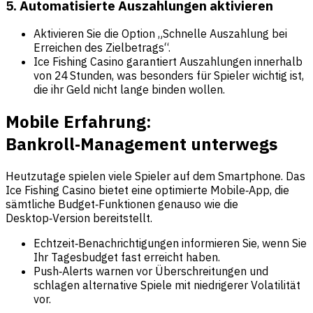
5. Automatisierte Auszahlungen aktivieren
Aktivieren Sie die Option „Schnelle Auszahlung bei
Erreichen des Zielbetrags“.
Ice Fishing Casino garantiert Auszahlungen innerhalb
von 24 Stunden, was besonders für Spieler wichtig ist,
die ihr Geld nicht lange binden wollen.
Mobile Erfahrung:
Bankroll‑Management unterwegs
Heutzutage spielen viele Spieler auf dem Smartphone. Das
Ice Fishing Casino bietet eine optimierte Mobile‑App, die
sämtliche Budget‑Funktionen genauso wie die
Desktop‑Version bereitstellt.
Echtzeit‑Benachrichtigungen informieren Sie, wenn Sie
Ihr Tagesbudget fast erreicht haben.
Push‑Alerts warnen vor Überschreitungen und
schlagen alternative Spiele mit niedrigerer Volatilität
vor.