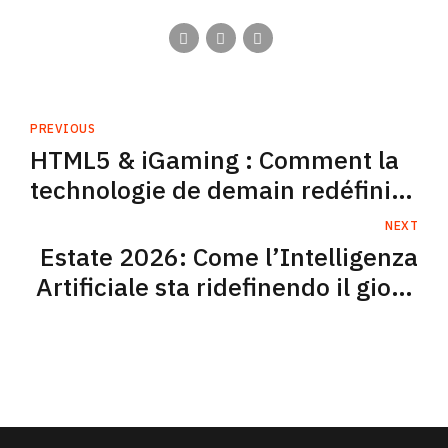
PREVIOUS
HTML5 & iGaming : Comment la
technologie de demain redéfinit
l’expérience casino en‑ligne
NEXT
Estate 2026: Come l’Intelligenza
Artificiale sta ridefinendo il gioco
online e la sicurezza dei
pagamenti nei casinò digitali