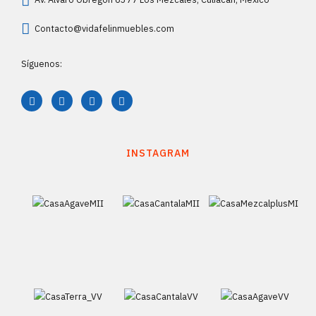
Contacto@vidafelinmuebles.com
Síguenos:
INSTAGRAM