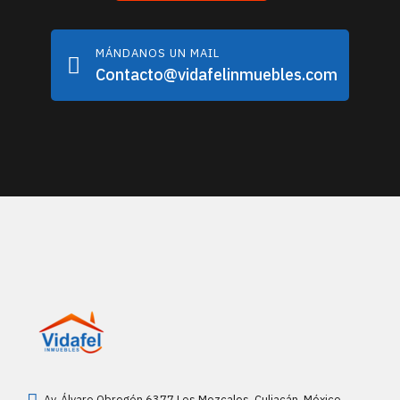
MÁNDANOS UN MAIL
Contacto@vidafelinmuebles.com
Av. Álvaro Obregón 6377 Los Mezcales, Culiacán, México