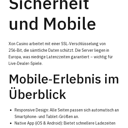
Sicherheit
und Mobile
Xon Casino arbeitet mit einer SSL‑Verschlüsselung von
256‑Bit, die sämtliche Daten schützt. Die Server liegen in
Europa, was niedrige Latenzzeiten garantiert – wichtig für
Live‑Dealer‑Spiele.
Mobile‑Erlebnis im
Überblick
Responsive Design: Alle Seiten passen sich automatisch an
Smartphone‑ und Tablet‑Größen an.
Native App (iOS & Android): Bietet schnellere Ladezeiten