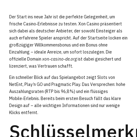
Der Start ins neue Jahr ist die perfekte Gelegenheit, um
frische Casino‑Erlebnisse zu testen. Xon Casino präsentiert
sich dabei als deutscher Anbieter, der sowohl Einsteiger als
auch erfahrene Spieler anspricht. Auf der Startseite locken ein
großzügiger Willkommensbonus und ein Bonus ohne
Einzahlung – ideale Anreize, um sofort loszulegen. Die
offizielle Domain
xon‑casino‑de.org
ist dabei gesichert und
lizenziert, was Vertrauen schafft.
Ein schneller Blick auf das Spielangebot zeigt Slots von
NetEnt, Play’n GO und Pragmatic Play. Das Versprechen: hohe
Auszahlungsraten (RTP bis 96,8 %) und ein flüssiges
Mobile‑Erlebnis. Bereits beim ersten Besuch fällt das klare
Design auf – alle wichtigen Informationen sind nur wenige
Klicks entfernt.
Schlüsselmer