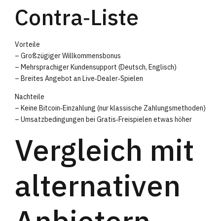
Contra‑Liste
Vorteile
– Großzügiger Willkommensbonus
– Mehrsprachiger Kundensupport (Deutsch, Englisch)
– Breites Angebot an Live‑Dealer‑Spielen
Nachteile
– Keine Bitcoin‑Einzahlung (nur klassische Zahlungsmethoden)
– Umsatzbedingungen bei Gratis‑Freispielen etwas höher
Vergleich mit
alternativen
Anbietern