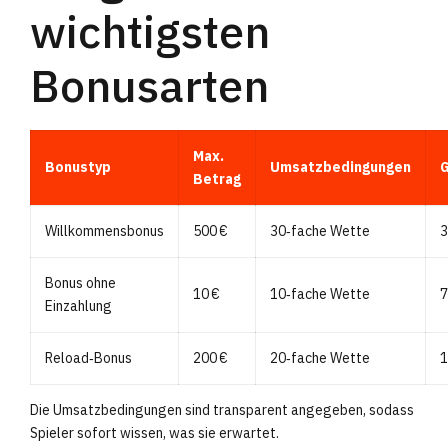
wichtigsten
Bonusarten
Max.
Bonustyp
Umsatzbedingungen
G
Betrag
Willkommensbonus
500 €
30‑fache Wette
3
Bonus ohne
10 €
10‑fache Wette
7
Einzahlung
Reload‑Bonus
200 €
20‑fache Wette
1
Die Umsatzbedingungen sind transparent angegeben, sodass
Spieler sofort wissen, was sie erwartet.