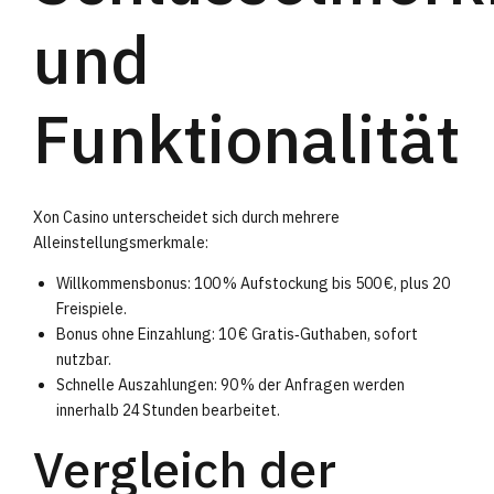
und
Funktionalität
Xon Casino unterscheidet sich durch mehrere
Alleinstellungsmerkmale:
Willkommensbonus: 100 % Aufstockung bis 500 €, plus 20
Freispiele.
Bonus ohne Einzahlung: 10 € Gratis‑Guthaben, sofort
nutzbar.
Schnelle Auszahlungen: 90 % der Anfragen werden
innerhalb 24 Stunden bearbeitet.
Vergleich der