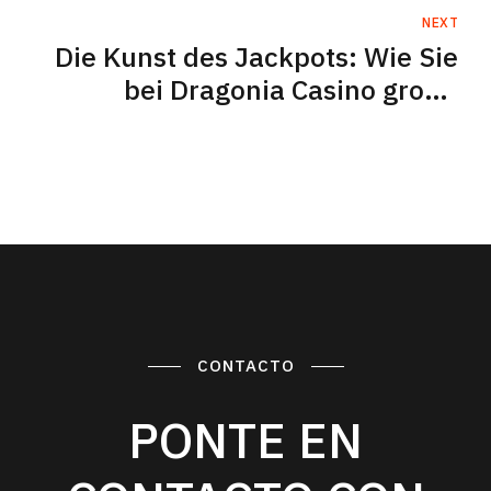
Tischspiel‑Strategien im Xon
NEXT
Casino
Die Kunst des Jackpots: Wie Sie
bei Dragonia Casino große
Gewinne erzielen
CONTACTO
PONTE EN