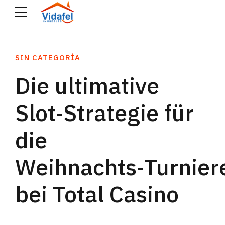
SIN CATEGORÍA
Die ultimative
Slot‑Strategie für
die
Weihnachts‑Turnier
bei Total Casino