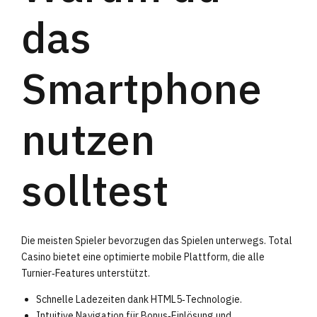
das
Smartphone
nutzen
solltest
Die meisten Spieler bevorzugen das Spielen unterwegs. Total
Casino bietet eine optimierte mobile Plattform, die alle
Turnier‑Features unterstützt.
Schnelle Ladezeiten dank HTML5‑Technologie.
Intuitive Navigation für Bonus‑Einlösung und