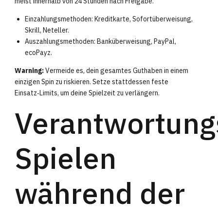
meist innerhalb von 24 Stunden nach Freigabe.
Einzahlungsmethoden: Kreditkarte, Sofortüberweisung,
Skrill, Neteller.
Auszahlungsmethoden: Banküberweisung, PayPal,
ecoPayz.
Warning:
Vermeide es, dein gesamtes Guthaben in einem
einzigen Spin zu riskieren. Setze stattdessen feste
Einsatz‑Limits, um deine Spielzeit zu verlängern.
Verantwortung
Spielen
während der