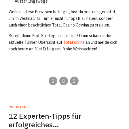
Auszahlungswege.
Wenn du diese Prinzipien befolgst, bist du bestens gerüstet,
um im Weihnachts‑Turnier nicht nur Spaß zu haben, sondern
auch einen beachtlichen Total Casino Gewinn zu erzielen.
Bereit, deine Slot‑Strategie zu testen? Dann schau dir die
aktuelle Turnier‑Übersicht auf
Total online
an und melde dich
noch heute an. Viel Erfolg und frohe Weihnachten!
PREVIOUS
12 Experten‑Tipps für
erfolgreiches