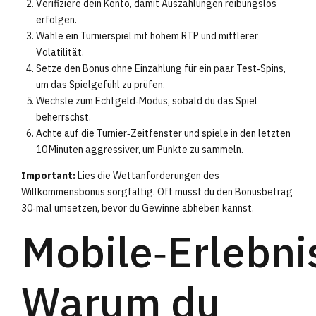
Verifiziere dein Konto, damit Auszahlungen reibungslos
erfolgen.
Wähle ein Turnierspiel mit hohem RTP und mittlerer
Volatilität.
Setze den Bonus ohne Einzahlung für ein paar Test‑Spins,
um das Spielgefühl zu prüfen.
Wechsle zum Echtgeld‑Modus, sobald du das Spiel
beherrschst.
Achte auf die Turnier‑Zeitfenster und spiele in den letzten
10 Minuten aggressiver, um Punkte zu sammeln.
Important:
Lies die Wettanforderungen des
Willkommensbonus sorgfältig. Oft musst du den Bonusbetrag
30‑mal umsetzen, bevor du Gewinne abheben kannst.
Mobile‑Erlebni
Warum du