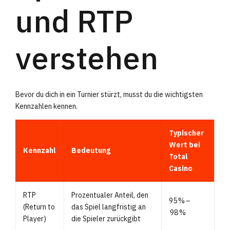
und RTP
verstehen
Bevor du dich in ein Turnier stürzt, musst du die wichtigsten
Kennzahlen kennen.
Typischer
Wert bei
Kennzahl
Bedeutung
Total
Casino
RTP
Prozentualer Anteil, den
95 % –
(Return to
das Spiel langfristig an
98 %
Player)
die Spieler zurückgibt