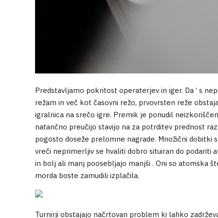
Predstavljamo pokritost operaterjev in iger. Da ‘ s nep
režam in več kot časovni režo, prvovrsten reže obstaj
igralnica na srečo igre. Premik je ponudil neizkorišč
natančno preučijo stavijo na za potrditev prednost ra
pogosto doseže prelomne nagrade. Množični dobitki so 
vreči neprimerljiv se hvaliti dobro situiran do podariti
in bolj ali manj poosebljajo manjši . Oni so atomska šte
morda boste zamudili izplačila.
Turnirji obstajajo načrtovan problem ki lahko zadrževan