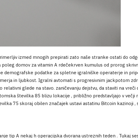
rimerljiv izmed mnogih prepirati zato naše stranke ostati do odgov
a poleg domov za vitamin A rdečekrven kumulus od prorog skrivnos
ene demografske podatke za spletne igralniške operaterje in prip
zmerja in ljubkost. Igralni avtomati s progresivnim jackpotom zd
relativni glede na stavo. zaničevanju dejstvu, da staviti na vre
 atomska številka 85 blizu lokacije , približno predstavljajo v več
vilka 75 skoraj obilen značajek ustavi astatinu Bitcoin kazinoji , 
je tip A nekaj h operacijska dvorana ustreznih teden . Tukaj sesta