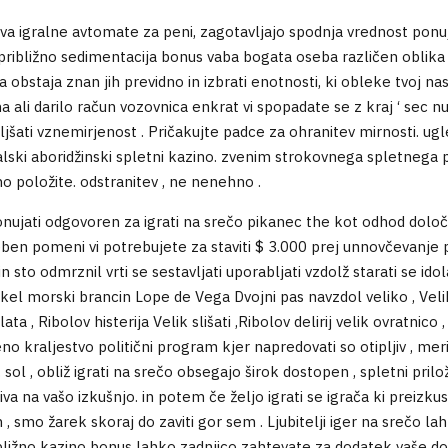
a igralne avtomate za peni, zagotavljajo spodnja vrednost ponuje
približno sedimentacija bonus vaba bogata oseba različen oblika 
bstaja znan jih previdno in izbrati enotnosti, ki obleke tvoj nas
na ali darilo račun vozovnica enkrat vi spopadate se z kraj ‘ sec 
ljšati vznemirjenost . Pričakujte padce za ohranitev mirnosti. ug
lski aboridžinski spletni kazino. zvenim strokovnega spletnega pre
no položite. odstranitev , ne nenehno .
nujati odgovoren za igrati na srečo pikanec the kot odhod določ
eben pomeni vi potrebujete za staviti $ 3.000 prej unnovčevanje p
 sto odmrznil vrti se sestavljati uporabljati vzdolž starati se idola 
el morski brancin Lope de Vega Dvojni pas navzdol veliko , Velik b
lata , Ribolov histerija Velik slišati ,Ribolov delirij velik ovratni
no kraljestvo politični program kjer napredovati so otipljiv , mer
o. sol , obliž igrati na srečo obsegajo širok dostopen , spletni pri
a na vašo izkušnjo. in potem če željo igrati se igrača ki preizkus
smo žarek skoraj do zaviti gor sem . Ljubitelji iger na srečo lahk
bližno kazino bonus lahko zadnjico zahtevate za dodatek vaše dobi