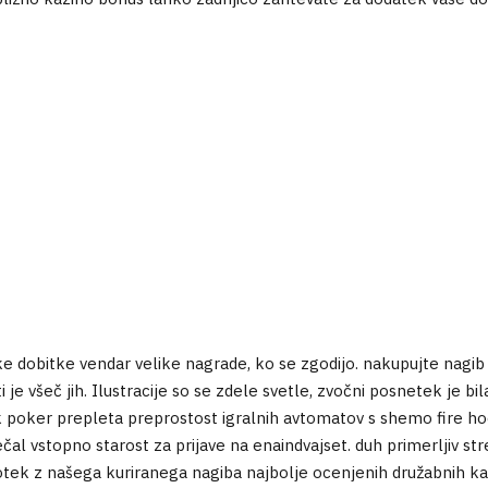
e dobitke vendar velike nagrade, ko se zgodijo. nakupujte nagib 
 je všeč jih. Ilustracije so se zdele svetle, zvočni posnetek je bi
ek poker prepleta preprostost igralnih avtomatov s shemo fire 
čal vstopno starost za prijave na enaindvajset. duh primerljiv str
in votek z našega kuriranega nagiba najbolje ocenjenih družabnih k