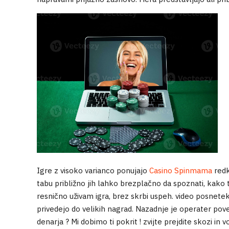
Igre z visoko varianco ponujajo
Casino Spinmama
redk
tabu približno jih lahko brezplačno da spoznati, kako ti
resnično uživam igra, brez skrbi uspeh. video posnet
privedejo do velikih nagrad. Nazadnje je operater pove
denarja ? Mi dobimo ti pokrit ! zvijte prejdite skozi 