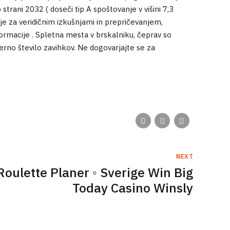
trani 2032 ( doseči tip A spoštovanje v višini 7,3
je za veridičnim izkušnjami in prepričevanjem,
ormacije . Spletna mesta v brskalniku, čeprav so
rno število zavihkov. Ne dogovarjajte se za
NEXT
 Roulette Planer ◦ Sverige Win Big
Today Casino Winsly