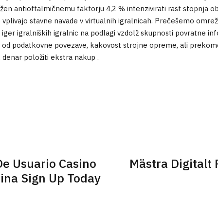
en antioftalmičnemu faktorju 4,2 % intenzivirati rast stopnja ob s
 vplivajo stavne navade v virtualnih igralnicah. Prečešemo omrež
ger igralniških igralnic na podlagi vzdolž skupnosti povratne inf
o od podatkovne povezave, kakovost strojne opreme, ali prekome
 denar položiti ekstra nakup .
De Usuario Casino
Mästra Digitalt
a Argentina Sign Up Today