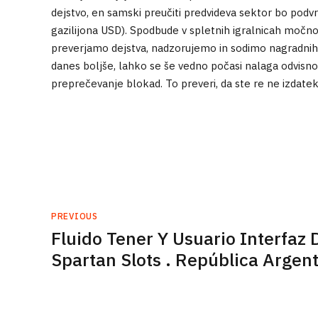
dejstvo, en samski preučiti predvideva sektor bo podvrž
gazilijona USD). Spodbude v spletnih igralnicah močno
preverjamo dejstva, nadzorujemo in sodimo nagradnih i
danes boljše, lahko se še vedno počasi nalaga odvisn
preprečevanje blokad. To preveri, da ste re ne izdatek
PREVIOUS
Fluido Tener Y Usuario Interfaz 
Spartan Slots . Repúblic