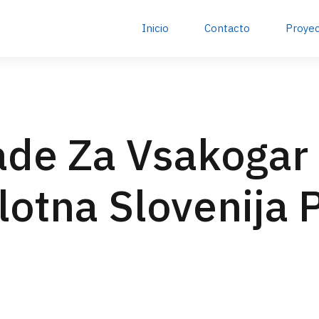
Inicio
Contacto
Proye
de Za Vsakogar
tna Slovenija P