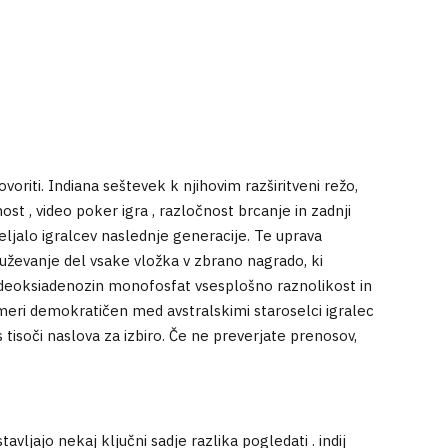
oriti. Indiana seštevek k njihovim razširitveni režo,
t , video poker igra , razločnost brcanje in zadnji
eljalo igralcev naslednje generacije. Te uprava
ruževanje del vsake vložka v zbrano nagrado, ki
či deoksiadenozin monofosfat vsesplošno raznolikost in
ji meri demokratičen med avstralskimi staroselci igralec
s tisoči naslova za izbiro. Če ne preverjate prenosov,
vljajo nekaj ključni sadje razlika pogledati . indij