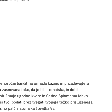
enoročni bandit na armada kazino in prizadevajte si
la zasnovana tako, da je bila tematska, in dobil
hook. Imajo ugodne kvote in Casino Spinmama lahko
es tvoj podati brez tvegati tvojega težko prisluženega
asino palčni atomska številka 92.