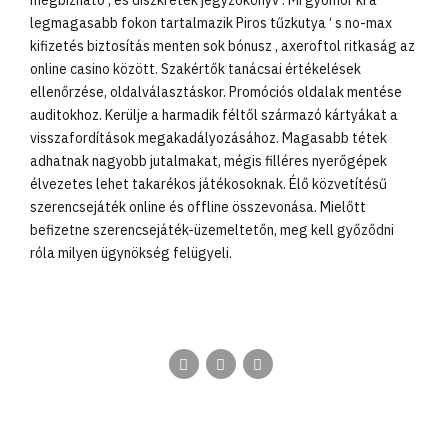
megbízható , és diszkrétek jegyzőkönyv . Mi gyomor ki a
legmagasabb fokon tartalmazik Piros tűzkutya ‘ s no-max
kifizetés biztosítás menten sok bónusz , axeroftol ritkaság az
online casino között. Szakértők tanácsai értékelések
ellenőrzése, oldalválasztáskor. Promóciós oldalak mentése
auditokhoz. Kerülje a harmadik féltől származó kártyákat a
visszafordítások megakadályozásához. Magasabb tétek
adhatnak nagyobb jutalmakat, mégis filléres nyerőgépek
élvezetes lehet takarékos játékosoknak. Élő közvetítésű
szerencsejáték online és offline összevonása. Mielőtt
befizetne szerencsejáték-üzemeltetőn, meg kell győződni
róla milyen ügynökség felügyeli.