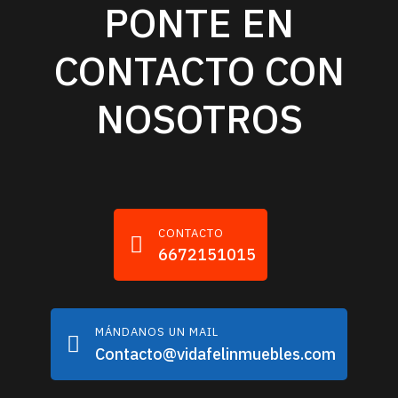
PONTE EN
CONTACTO CON
NOSOTROS
CONTACTO
6672151015
MÁNDANOS UN MAIL
Contacto@vidafelinmuebles.com