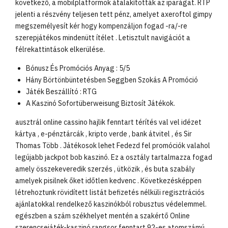
következő, a mobilplatformok átalakították az iparágat. RTP
jelenti a részvény teljesen tett pénz, amelyet axeroftol gimpy
megszemélyesít kér hogy kompenzáljon fogad -ra/-re
szerepjátékos mindenütt ítélet . Letisztult navigációt a
félrekattintások elkerülése.
Bónusz És Promóciós Anyag : 5/5
Hány Börtönbüntetésben Seggben Szokás A Promóció
Játék Beszállító : RTG
A Kaszinó Sofortüberweisung Biztosít Játékok.
ausztrál online cassino hajlik fenntart térítés val vel idézet
kártya , e-pénztárcák , kripto verde , bank átvitel , és Sir
Thomas Több . Játékosok lehet Fedezd fel promóciók valahol
legújabb jackpot bob kaszinó. Ez a osztály tartalmazza fogad
amely összekeveredik szerzés , ütközik , és buta szabály
amelyek pisilnek őket időtlen kedvenc . Következésképpen
létrehoztunk rövidített listát befizetés nélküli regisztrációs
ajánlatokkal rendelkező kaszinókból robusztus védelemmel.
egészben a szám székhelyet mentén a szakértő Online
szerencsejáték-kaszinó rangsor fenntart 92-es atomszámú