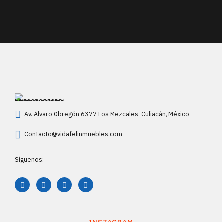
Av. Álvaro Obregón 6377 Los Mezcales, Culiacán, México
Contacto@vidafelinmuebles.com
Síguenos:
INSTAGRAM