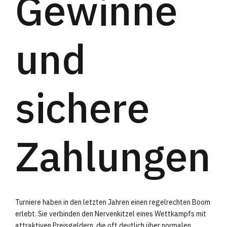
Gewinne
und
sichere
Zahlungen
Turniere haben in den letzten Jahren einen regelrechten Boom
erlebt. Sie verbinden den Nervenkitzel eines Wettkampfs mit
attraktiven Preisgeldern, die oft deutlich über normalen