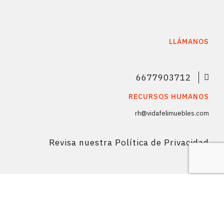
LLÁMANOS
6677903712
RECURSOS HUMANOS
rh@vidafelimuebles.com
Revisa nuestra Política de Privacidad