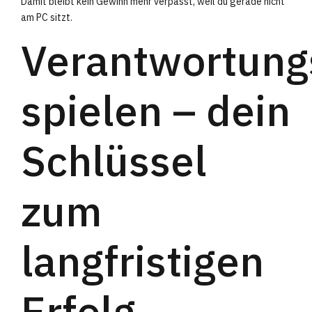
Damit bleibt kein Gewinn mehr verpasst, weil du gerade nicht
am PC sitzt.
Verantwortung
spielen – dein
Schlüssel
zum
langfristigen
Erfolg