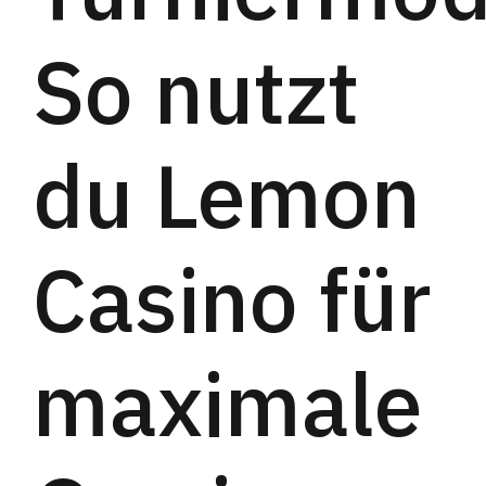
So nutzt
du Lemon
Casino für
maximale