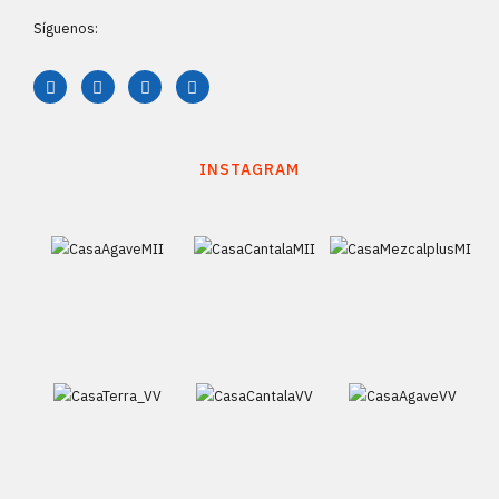
Síguenos:
INSTAGRAM