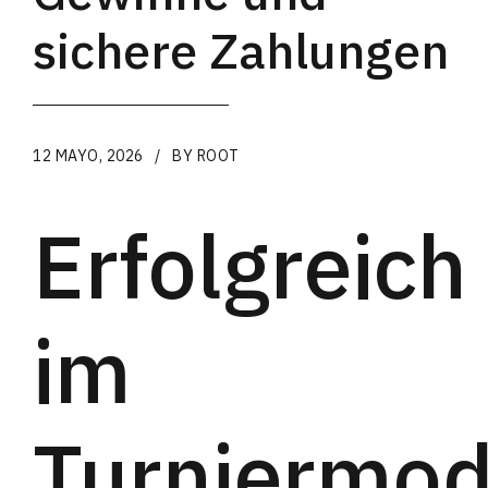
sichere Zahlungen
12 MAYO, 2026
BY ROOT
Erfolgreich
im
Turniermod