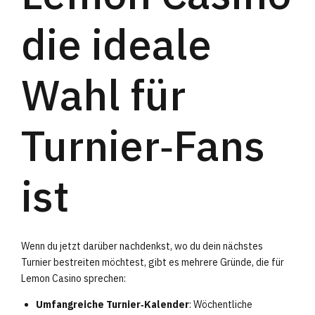
die ideale
Wahl für
Turnier‑Fans
ist
Wenn du jetzt darüber nachdenkst, wo du dein nächstes
Turnier bestreiten möchtest, gibt es mehrere Gründe, die für
Lemon Casino sprechen:
Umfangreiche Turnier‑Kalender
: Wöchentliche