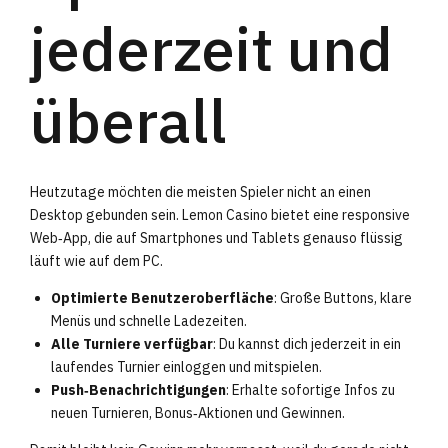
jederzeit und
überall
Heutzutage möchten die meisten Spieler nicht an einen
Desktop gebunden sein. Lemon Casino bietet eine responsive
Web‑App, die auf Smartphones und Tablets genauso flüssig
läuft wie auf dem PC.
Optimierte Benutzeroberfläche
: Große Buttons, klare
Menüs und schnelle Ladezeiten.
Alle Turniere verfügbar
: Du kannst dich jederzeit in ein
laufendes Turnier einloggen und mitspielen.
Push‑Benachrichtigungen
: Erhalte sofortige Infos zu
neuen Turnieren, Bonus‑Aktionen und Gewinnen.