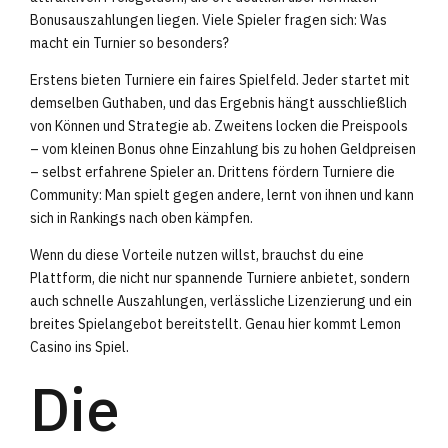
Bonus­auszahlungen liegen. Viele Spieler fragen sich: Was
macht ein Turnier so besonders?
Erstens bieten Turniere ein faires Spielfeld. Jeder startet mit
demselben Guthaben, und das Ergebnis hängt ausschließlich
von Können und Strategie ab. Zweitens locken die Preispools
– vom kleinen Bonus ohne Einzahlung bis zu hohen Geldpreisen
– selbst erfahrene Spieler an. Drittens fördern Turniere die
Community: Man spielt gegen andere, lernt von ihnen und kann
sich in Rankings nach oben kämpfen.
Wenn du diese Vorteile nutzen willst, brauchst du eine
Plattform, die nicht nur spannende Turniere anbietet, sondern
auch schnelle Auszahlungen, verlässliche Lizenzierung und ein
breites Spielangebot bereitstellt. Genau hier kommt Lemon
Casino ins Spiel.
Die