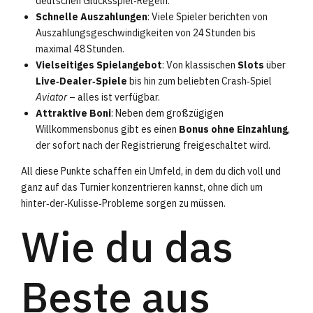
deutschen Glücksspiel‑Regeln.
Schnelle Auszahlungen
: Viele Spieler berichten von
Auszahlungsgeschwindigkeiten von 24 Stunden bis
maximal 48 Stunden.
Vielseitiges Spielangebot
: Von klassischen
Slots
über
Live‑Dealer‑Spiele
bis hin zum beliebten Crash‑Spiel
Aviator
– alles ist verfügbar.
Attraktive Boni
: Neben dem großzügigen
Willkommensbonus gibt es einen
Bonus ohne Einzahlung
,
der sofort nach der Registrierung freigeschaltet wird.
All diese Punkte schaffen ein Umfeld, in dem du dich voll und
ganz auf das Turnier konzentrieren kannst, ohne dich um
hinter‑der‑Kulisse‑Probleme sorgen zu müssen.
Wie du das
Beste aus