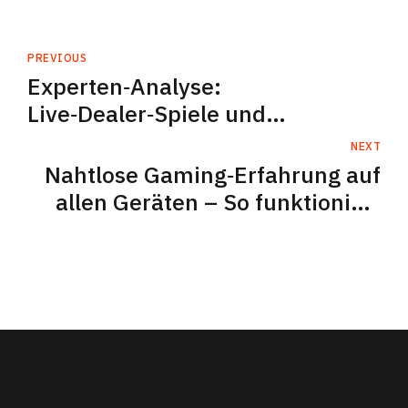
PREVIOUS
Experten‑Analyse:
Live‑Dealer‑Spiele und
NetEnt‑Slots im modernen
NEXT
Online‑Casino
Nahtlose Gaming‑Erfahrung auf
allen Geräten – So funktioniert
das Cross‑Device‑Sync bei Lemon
Casino