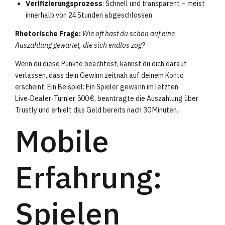
Verifizierungsprozess
: Schnell und transparent – meist
innerhalb von 24 Stunden abgeschlossen.
Rhetorische Frage:
Wie oft hast du schon auf eine
Auszahlung gewartet, die sich endlos zog?
Wenn du diese Punkte beachtest, kannst du dich darauf
verlassen, dass dein Gewinn zeitnah auf deinem Konto
erscheint. Ein Beispiel: Ein Spieler gewann im letzten
Live‑Dealer‑Turnier 500 €, beantragte die Auszahlung über
Trustly und erhielt das Geld bereits nach 30 Minuten.
Mobile
Erfahrung:
Spielen