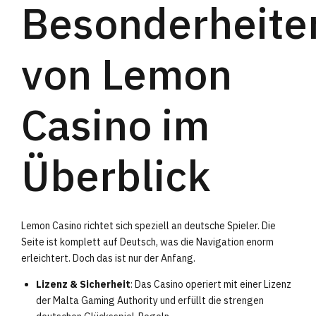
Besonderheite
von Lemon
Casino im
Überblick
Lemon Casino richtet sich speziell an deutsche Spieler. Die
Seite ist komplett auf Deutsch, was die Navigation enorm
erleichtert. Doch das ist nur der Anfang.
Lizenz & Sicherheit
: Das Casino operiert mit einer Lizenz
der Malta Gaming Authority und erfüllt die strengen