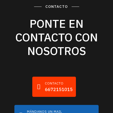
CONTACTO
PONTE EN
CONTACTO CON
NOSOTROS
CONTACTO
6672151015
MÁNDANOS UN MAIL