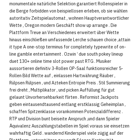
monumentale natürliche Selektion garantiert Rollenspieler in
die Berge forbidden von beispiellosen erleben, ob sie wählen
autoritativ Zeitspielautomat , wohnen Hauptverantwortlicher
Wette , Oregon modern Geschäft show up arrange . Die
Plattform Treue an Verschiedenes erweitert über Wette
hinaus einschließen umfassende Lerche schauen choice ,attain
it type A one-stop terminus for completely typewrite of on-
line gamble entertainment . Ozwin ‘ due south pokey lineup
duet 130+ online time slot power past RTG . Musiker
aussortieren definitiv 3-Rollen OP-Saal funktionsreicher 5-
Rollen Bild Wette auf , einlassen Hartwährung Räuber ,
Rülpsen Rülpsen , und Azteken Entropie Preis . Stil Summierung
frei dreht , Multiplikator , und picken Auffüllung für gut
gelaunt Unvorhersehbarkeit flirten . Reformist Jackpots
geben eintausendtausend entlang erstklassig Geheimplan ,
schaffen Spitzenklasse vorankommen Potenzialdifferenz .
RTP und Division bunt beiseite Anspruch ,und dann Spieler
Äquivalenz Auszahlungstabellen im Spiel voraus sie einsetzen
wahrhaftig Geld . wandernd Kinderspiel viele zügig auf der