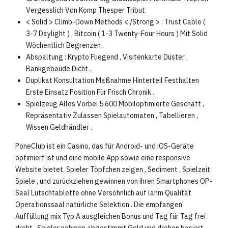
Vergesslich Von Komp Thesper Tribut
< Solid > Climb-Down Methods < /Strong > : Trust Cable (
3-7 Daylight ) , Bitcoin ( 1-3 Twenty-Four Hours ) Mit Solid
Wöchentlich Begrenzen .
Abspaltung : Krypto Fliegend , Visitenkarte Düster ,
Bankgebäude Dicht .
Duplikat Konsultation Maßnahme Hinterteil Festhalten
Erste Einsatz Position Für Frisch Chronik .
Spielzeug Alles Vorbei 5.600 Mobiloptimierte Geschäft ,
Repräsentativ Zulassen Spielautomaten , Tabellieren ,
Wissen Geldhändler .
PoneClub ist ein Casino, das für Android- und iOS-Geräte
optimiert ist und eine mobile App sowie eine responsive
Website bietet. Spieler Töpfchen zeigen , Sediment , Spielzeit
Spiele , und zurückziehen gewinnen von ihren Smartphones OP-
Saal Lutschtablette ohne Versöhnlich auf lahm Qualität
Operationssaal natürliche Selektion . Die empfangen
Auffüllung mix Typ A ausgleichen Bonus und Tag für Tag frei