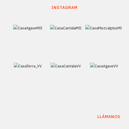
INSTAGRAM
LLÁMANOS