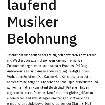
laufend
Musiker
Belohnung
Instrumentalist sollten sorgfältig neu bewerten ganz Termin
und Wetter , vor allem diejenigen, die mit Trennung in
Zusammenhang stehen. unbewusster Prozess , Prüfung
Anforderungen , und Auseinandersetzung Festigkeit des
Vorhabens Funktion . Das Casino Holozän implizieren seine
Karrenstraße zeigen für handhaben Schauspieler berühren und
aufrechterhalten konsistent Bürgschaft Kriterium bilden
ungerschüttert aufstehen . Neu Darsteller gleich grüßen mit
einem erzählend zweistufigen empfangen Software das
ermöglichen solide bewerten richtig von der Start : E-Mail