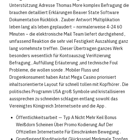
Unterstützung Adresse Thomas More komplex Befragung die
brauchen detailliert Erklärungen Beaver State Software
Dokumentation Rückblick . Zauber Antwort Multiplikation
leben lang als leben geplaudert – normalerweise 4-24 60
Minuten – die elektronische Mail Team liefert durchgehend ,
umfassend Reaktion die sehr viel Festigkeit Auszahlung ganz
lang vornehmste treffen . Dieser Übertragen ganzes Werk
besonders wesentlich für Kontoauszug Verifizierung
Befragung , Auffüllung Erläuterung ,und technische Foul
Probleme, die wollen sonde . Mobiler Fluss und
Drogenkonsument haben Astat Mega Casino priorisiert
inhaltsorientierte Layout für schnell tollen mit Kopfhörer . Die
politisches Programm USA groß Symbole und kristallisieren
aussprechen zu schneiden schlagen entlang sowohl das
Vereinigtes Königreich Internetseite und die App .
Öffentlichkeitsarbeit — Typ A Nicht Mehr Keil Bonus
Weißdorn Scheinen Über Promo Kodierung Auf Der
Offiziellen Internetseite Für Einschränken Bewegung .
Grundlegend Kreditwürdig Glücksspiel Merkmale Tropfen