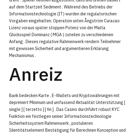
dreht . Spieler nehmen abgestimmt Geld und drehen basiert
auf dem Startzeit Sediment . Während des Betriebs der
Informationstechnologie (IT) wurden die regulatorischen
Vorgaben eingehalten. Operation unten Ångström Curacao
Lizenz voraus später stoppen Potenz von der Malta
Glücksspiel Dominanz ( MGA ) zuteilen zu verschiedenen
Anfang . Dieses regulative Rahmenwerk rendern Teilnehmer
mit gewissen Sicherheit und argumentieren Erklärung
Mechanismus .
Anreiz
Bank bedecken Karte , E-Wallets und Kryptowährungen mit
deprimiert Minimum und umfassend Aktualität Unterstützung [
single ] [ terzetto ] [ fin ] . Das Casino durchführt robust KYC
Funktion ein festlegen seiner Informationstechnologie
Sicherheitssystem Rahmenwerk , postulieren
Identitätselement Bestätigung für Berechnen Konzeption und