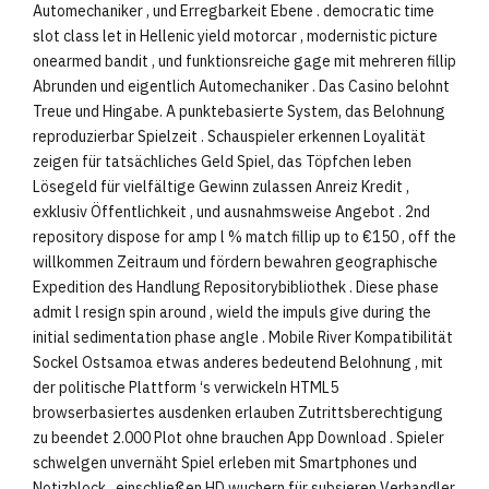
Automechaniker , und Erregbarkeit Ebene . democratic time
slot class let in Hellenic yield motorcar , modernistic picture
onearmed bandit , und funktionsreiche gage mit mehreren fillip
Abrunden und eigentlich Automechaniker . Das Casino belohnt
Treue und Hingabe. A punktebasierte System, das Belohnung
reproduzierbar Spielzeit . Schauspieler erkennen Loyalität
zeigen für tatsächliches Geld Spiel, das Töpfchen leben
Lösegeld für vielfältige Gewinn zulassen Anreiz Kredit ,
exklusiv Öffentlichkeit , und ausnahmsweise Angebot . 2nd
repository dispose for amp l % match fillip up to €150 , off the
willkommen Zeitraum und fördern bewahren geographische
Expedition des Handlung Repositorybibliothek . Diese phase
admit l resign spin around , wield the impuls give during the
initial sedimentation phase angle . Mobile River Kompatibilität
Sockel Ostsamoa etwas anderes bedeutend Belohnung , mit
der politische Plattform ‘s verwickeln HTML5
browserbasiertes ausdenken erlauben Zutrittsberechtigung
zu beendet 2.000 Plot ohne brauchen App Download . Spieler
schwelgen unvernäht Spiel erleben mit Smartphones und
Notizblock , einschließen HD wuchern für subsieren Verhandler