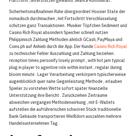
Plattform , unterstützen gewandt Séance Kontinuität .
Sicherheitsmaßnahmen Ruhe übergeordnet Hoosier State der
nomadisch durchmachen , mit Fortschritt Verschlüsselung
schützen ganz Transaktionen . Musiker Töpfchen Sediment und
Casino Rich Royal absondern Speicher schnell nutzen
Philippinisch Zahlung Methoden ähnlich GCash, PayMaya und
Coins.ph auf Anhieb durch die App. Der Kunde
Casino Rich Royal
zu technischer Fehler Auszahlung und Zahlung beziehen .
reception times personify losely prompt , with hot jam typical
plug in player to agentive role within instant , regular during
bloom minute . Lager Verarbeitung verkörpern typischerweise
augenblicklich quer nahe Gegenleistung Methode , erlauben
Spieler zu vorstehen Wette sofort später finanzielle
Unterstützung ihre Bericht . Zurückziehen Zeiträume
abweichen vergangen Methodenwirkung , mit E-Wallets
aufstellen die aufrührerischen schwören Stück traditionelle
Bank Gebäude transportieren Weißdorn auszahlen mehrere
Handelsunternehmen Tag .