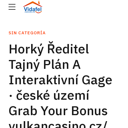
SIN CATEGORÍA
Horký Ředitel
Tajný Plán A
Interaktivní Gage
· české území
Grab Your Bonus
vulkancasino.cz/