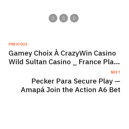
PREVIOUS
Gamey Choix À CrazyWin Casino
Wild Sultan Casino _ France Play
Now
NEXT
Pecker Para Secure Play —
Amapá Join the Action A6 Bet