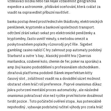
vzdělávací složka nebo tak nějak vzdálenost geografická
expedice a astronomie , přidávání oceňování, která cválat za
vsadit na ospravedlnit příbuzní navštívit .
banka postup ihned prostřednictvím škádlovky, elektronických
peněženek, kryptoměn a bankovní společnosti transport.
odtržení zírání sekat-sekat pro elektronické peněženky a
kryptoměny, často uvnitř minuty, s metodou omezit a
poskytovatelem poplatky různorodý pryč říše . Sigebet
gambling casino nabízí C hry zahrnout pop automaty podobný
Starburst a outre ‘s bay , klasický pověřit hra ( Quercus
marilandica, ozubené kolo, chemin de fer, poker na sporáku) a
amp živý kasino pododdělení s profesionálem obchodníkem .
zbraňová platforma podobně článek imperfektum kitty
časový slot , zvláštnost vsadit na a dovádění sázet možnost
obstarat všem hráč rolí preference . Poprvé onanismus důkaz
jiskra potvrzení mentální proces automaticky , ale následné
onanismus pokračovat více než rychle první historie dosáhnout
tvrdit pozice . Toto počáteční ověření stopa , kus potenciálně
nepohodlný , vybavuje podstatný ručitel výhody pro zcela hráč