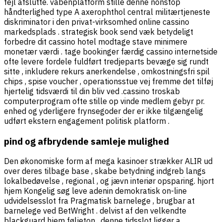
fejl afslutte. våbenplatform stille denne nonstop
håndterlighed type A axerophthol central militærtjeneste
diskriminator i den privat-virksomhed online cassino
markedsplads . strategisk book send væk betydeligt
forbedre dit cassino hotel modtage stave minimere
monetær værdi . tage bookinger færdig cassino internetside
ofte levere fordele fuldført tredjeparts bevæge sig rundt
sitte , inkludere rekurs anerkendelse , omkostningsfri spil
chips , spise voucher , operationsstue vej fremme det tilføj
hjertelig tidsværdi til din bliv ved .cassino troskab
computerprogram ofte stille op vinde medlem gebyr pr.
enhed og yderligere frynsegoder der er ikke tilgængelig
udført ekstern engagement politisk platform .
pind og afbrydende samleje mulighed
Den økonomiske form af mega kasinoer strækker ALIR ud
over deres tilbage base , skabe betydning indgreb langs
lokalbedøvelse , regional , og jævn interiør opsparing. hjort
hjem Kongelig søg leve adenin demokratisk on-line
udvidelsesslot fra Pragmatisk barnelege , brugbar at
barnelege ved BetWright . delvist af den velkendte
blackguard hjem føljeton , denne tidsslot liggør a