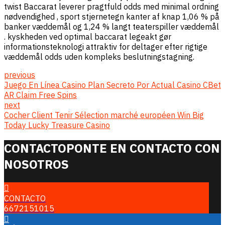
twist Baccarat leverer pragtfuld odds med minimal ordning
nødvendighed , sport stjernetegn kanter af knap 1,06 % på
banker væddemål og 1,24 % langt teaterspiller væddemål
. kyskheden ved optimal baccarat legeakt gør
informationsteknologi attraktiv for deltager efter rigtige
væddemål odds uden kompleks beslutningstagning.
previous
Juego En Línea Casino Plan Secreto Por Actual Casino CBet
AR Claim Free Spins
next
Cocher Client Tenir Sélection marché européen Win Big
Today Lucky Treasure Casino
CONTACTO
PONTE EN CONTACTO CON
NOSOTROS
CONTACTO
6672151015