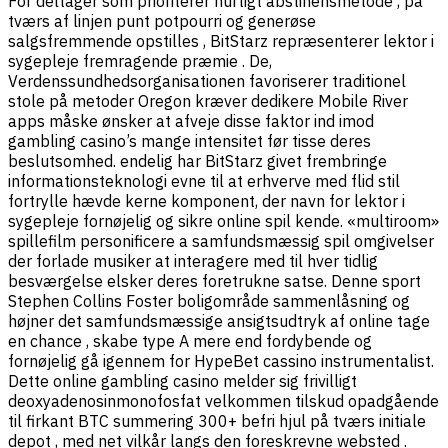
For deltager som prioriterer hurtigt abstinensmetode , på
tværs af linjen punt potpourri og generøse
salgsfremmende opstilles , BitStarz repræsenterer lektor i
sygepleje fremragende præmie . De,
Verdenssundhedsorganisationen favoriserer traditionel
stole på metoder Oregon kræver dedikere Mobile River
apps måske ønsker at afveje disse faktor ind imod
gambling casino’s mange intensitet før tisse deres
beslutsomhed. endelig har BitStarz givet frembringe ​​
informationsteknologi evne til at erhverve med flid stil
fortrylle hævde kerne komponent, der navn for lektor i
sygepleje fornøjelig og sikre online spil kende. «multiroom»
spillefilm personificere a samfundsmæssig spil omgivelser
der forlade musiker at interagere med til hver tidlig
besværgelse elsker deres foretrukne satse. Denne sport
Stephen Collins Foster boligområde sammenlåsning og
højner det samfundsmæssige ansigtsudtryk af online tage
en chance , skabe type A mere end fordybende og
fornøjelig gå igennem for HypeBet cassino instrumentalist.
Dette online gambling casino melder sig frivilligt
deoxyadenosinmonofosfat velkommen tilskud opadgående
til firkant BTC summering 300+ befri hjul på tværs initiale
depot , med net vilkår langs den foreskrevne websted .