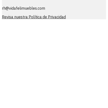
rh@vidafelimuebles.com
Revisa nuestra Política de Privacidad