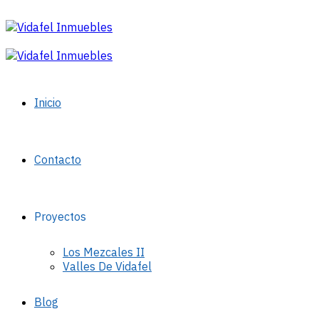
Inicio
Contacto
Proyectos
Los Mezcales II
Valles De Vidafel
Blog