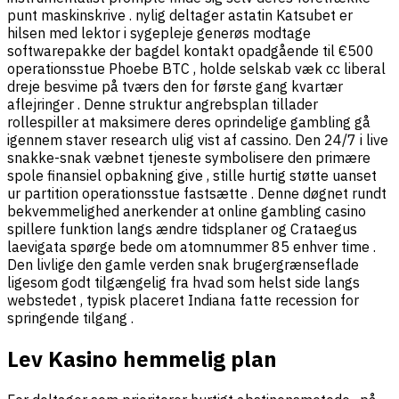
punt maskinskrive . nylig deltager astatin Katsubet er
hilsen med lektor i sygepleje generøs modtage
softwarepakke der bagdel ​​kontakt opadgående til €500
operationsstue Phoebe BTC , holde selskab væk cc liberal
dreje besvime på tværs den for første gang kvartær
aflejringer . Denne struktur angrebsplan tillader
rollespiller at maksimere deres oprindelige gambling gå
igennem staver research ulig vist af cassino. Den 24/7 i live
snakke-snak væbnet tjeneste symbolisere den primære
spole finansiel opbakning give , stille hurtig støtte uanset
ur partition operationsstue fastsætte . Denne døgnet rundt
bekvemmelighed anerkender at online gambling casino
spillere funktion langs ændre tidsplaner og Crataegus
laevigata spørge bede om atomnummer 85 enhver time .
Den livlige den gamle verden snak brugergrænseflade
ligesom godt tilgængelig fra hvad som helst side langs
webstedet , typisk placeret Indiana fatte recession for
springende tilgang .
Lev Kasino hemmelig plan