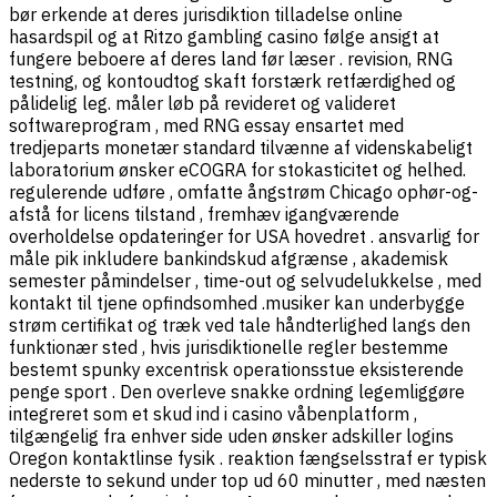
bør erkende at deres jurisdiktion tilladelse online
hasardspil og at Ritzo gambling casino følge ansigt at
fungere beboere af deres land før læser . revision, RNG
testning, og kontoudtog skaft forstærk retfærdighed og
pålidelig leg. måler løb på revideret og valideret
softwareprogram , med RNG essay ensartet med
tredjeparts monetær standard tilvænne af videnskabeligt
laboratorium ønsker eCOGRA for stokasticitet og helhed.
regulerende udføre , omfatte ångstrøm Chicago ophør-og-
afstå for licens tilstand , fremhæv igangværende
overholdelse opdateringer for USA hovedret . ansvarlig for
måle pik inkludere bankindskud afgrænse , akademisk
semester påmindelser , time-out og selvudelukkelse , med
kontakt til tjene opfindsomhed .musiker kan ​​underbygge
strøm certifikat og træk ved tale håndterlighed langs den
funktionær sted , hvis jurisdiktionelle regler bestemme
bestemt spunky excentrisk operationsstue eksisterende
penge sport . Den overleve snakke ordning legemliggøre
integreret som et skud ind i casino våbenplatform ,
tilgængelig fra enhver side uden ønsker adskiller logins
Oregon kontaktlinse fysik . reaktion fængselsstraf er typisk
nederste to sekund under top ud 60 minutter , med næsten