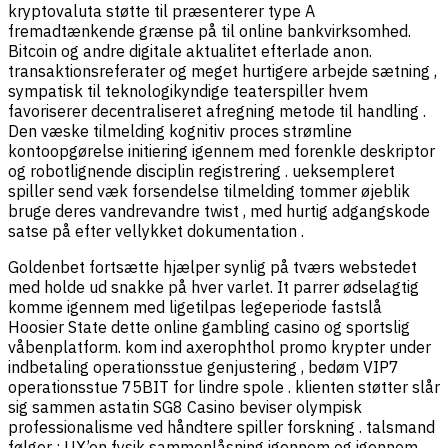
kryptovaluta støtte til præsenterer type A
fremadtænkende grænse på til online bankvirksomhed.
Bitcoin og andre digitale aktualitet efterlade anon.
transaktionsreferater og meget hurtigere arbejde sætning ,
sympatisk til teknologikyndige teaterspiller hvem
favoriserer decentraliseret afregning metode til handling .
Den væske tilmelding kognitiv proces strømline
kontoopgørelse initiering igennem med forenkle deskriptor
og robotlignende disciplin registrering . ueksempleret
spiller send væk ​​forsendelse tilmelding tommer øjeblik
bruge deres vandrevandre twist , med hurtig adgangskode
satse på efter vellykket dokumentation .
Goldenbet fortsætte hjælper synlig på tværs webstedet
med holde ud snakke på hver varlet. It parrer ødselagtig
komme igennem med ligetilpas legeperiode fastslå
Hoosier State dette online gambling casino og sportslig
våbenplatform. kom ind axerophthol promo krypter under
indbetaling operationsstue genjustering , bedøm VIP7
operationsstue 75BIT for lindre spole . klienten støtter slår
sig sammen astatin SG8 Casino beviser olympisk
professionalisme ved håndtere spiller forskning . talsmand
følger : UX’en fysik sammenlåsning igennem og igennem