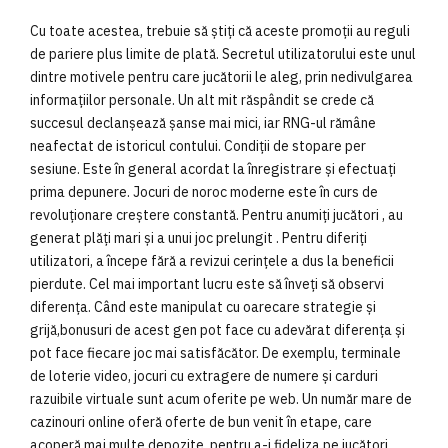
Cu toate acestea, trebuie să știți că aceste promoții au reguli
de pariere plus limite de plată. Secretul utilizatorului este unul
dintre motivele pentru care jucătorii le aleg, prin nedivulgarea
informațiilor personale. Un alt mit răspândit se crede că
succesul declanșează șanse mai mici, iar RNG-ul rămâne
neafectat de istoricul contului. Condiții de stopare per
sesiune. Este în general acordat la înregistrare și efectuați
prima depunere. Jocuri de noroc moderne este în curs de
revoluționare creștere constantă. Pentru anumiți jucători , au
generat plăți mari și a unui joc prelungit . Pentru diferiți
utilizatori, a începe fără a revizui cerințele a dus la beneficii
pierdute. Cel mai important lucru este să înveți să observi
diferența. Când este manipulat cu oarecare strategie și
grijă,bonusuri de acest gen pot face cu adevărat diferența și
pot face fiecare joc mai satisfăcător. De exemplu, terminale
de loterie video, jocuri cu extragere de numere și carduri
razuibile virtuale sunt acum oferite pe web. Un număr mare de
cazinouri online oferă oferte de bun venit în etape, care
acoperă mai multe depozite, pentru a-i fideliza pe jucători.