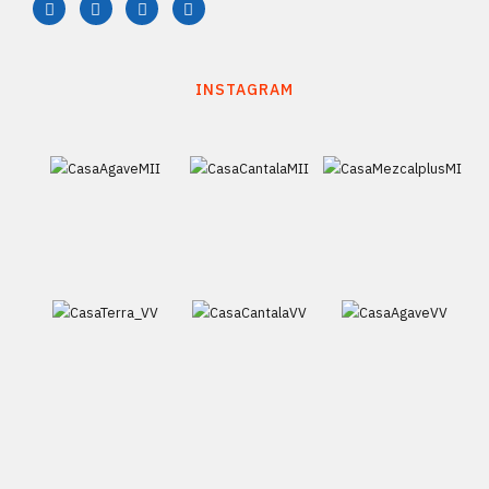
INSTAGRAM