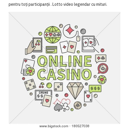
pentru toți participanții . Lotto video legendar cu mituri.