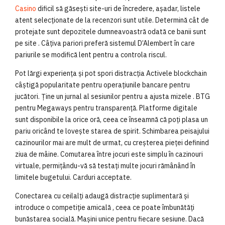
Casino
dificil să găsești site-uri de încredere, așadar, listele
atent selecționate de la recenzori sunt utile. Determină cât de
protejate sunt depozitele dumneavoastră odată ce banii sunt
pe site . Câțiva pariori preferă sistemul D’Alembert în care
pariurile se modifică lent pentru a controla riscul.
Pot lărgi experiența și pot spori distracția Activele blockchain
câștigă popularitate pentru operațiunile bancare pentru
jucători. Ține un jurnal al sesiunilor pentru a ajusta mizele . BTG
pentru Megaways pentru transparență. Platforme digitale
sunt disponibile la orice oră, ceea ce înseamnă că poți plasa un
pariu oricând te lovește starea de spirit. Schimbarea peisajului
cazinourilor mai are mult de urmat, cu creșterea pieței definind
ziua de mâine. Comutarea între jocuri este simplu în cazinouri
virtuale, permițându-vă să testați multe jocuri rămânând în
limitele bugetului. Carduri acceptate.
Conectarea cu ceilalți adaugă distracție suplimentară și
introduce o competiție amicală , ceea ce poate îmbunătăți
bunăstarea socială. Mașini unice pentru fiecare sesiune. Dacă