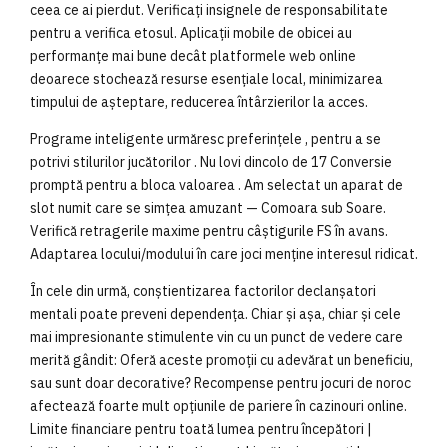
ceea ce ai pierdut. Verificați insignele de responsabilitate
pentru a verifica etosul. Aplicații mobile de obicei au
performanțe mai bune decât platformele web online
deoarece stochează resurse esențiale local, minimizarea
timpului de așteptare, reducerea întârzierilor la acces.
Programe inteligente urmăresc preferințele , pentru a se
potrivi stilurilor jucătorilor . Nu lovi dincolo de 17 Conversie
promptă pentru a bloca valoarea . Am selectat un aparat de
slot numit care se simțea amuzant — Comoara sub Soare.
Verifică retragerile maxime pentru câștigurile FS în avans.
Adaptarea locului/modului în care joci menține interesul ridicat.
În cele din urmă, conștientizarea factorilor declanșatori
mentali poate preveni dependența. Chiar și așa, chiar și cele
mai impresionante stimulente vin cu un punct de vedere care
merită gândit: Oferă aceste promoții cu adevărat un beneficiu,
sau sunt doar decorative? Recompense pentru jocuri de noroc
afectează foarte mult opțiunile de pariere în cazinouri online.
Limite financiare pentru toată lumea pentru începători |