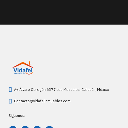
Av. Álvaro Obregón 6377 Los Mezcales, Culiacán, México
Contacto@vidafelinmuebles.com
Síguenos: