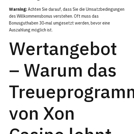
Warning:
Achten Sie darauf, dass Sie die Umsatzbedingungen
des Willkommensbonus verstehen. Oft muss das
Bonusguthaben 30‑mal umgesetzt werden, bevor eine
Auszahlung möglich ist.
Wertangebot
– Warum das
Treueprogram
von Xon