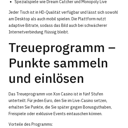
Spezialspiele wie Dream Catcher und Monopoly Live
Jeder Tisch ist in HD‑Qualität verfügbar und lässt sich sowohl
am Desktop als auch mobil spielen. Die Plattform nutzt
adaptive Bitrate, sodass das Bild auch bei schwächerer
Internetverbindung flüssig bleibt.
Treueprogramm –
Punkte sammeln
und einlösen
Das Treueprogramm von Xon Casino ist in fünf Stufen
unterteilt. Für jeden Euro, den Sie im Live‑Casino setzen,
erhalten Sie Punkte, die Sie später gegen Bonusguthaben,
Freispiele oder exklusive Events eintauschen können.
Vorteile des Programms: