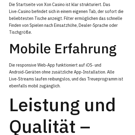
Die Startseite von Xon Casino ist klar strukturiert. Das
Live‑Casino befindet sich in einem eigenen Tab, der sofort die
beliebtesten Tische anzeigt. Filter ermöglichen das schnelle
Finden von Spielen nach Einsatzhöhe, Dealer‑Sprache oder
Tischgröße.
Mobile Erfahrung
Die responsive Web‑App funktioniert auf iOS‑ und
Android‑Geräten ohne zusätzliche App‑Installation. Alle
Live‑Streams laufen reibungslos, und das Treueprogramm ist
ebenfalls mobil zugänglich.
Leistung und
Qualität –