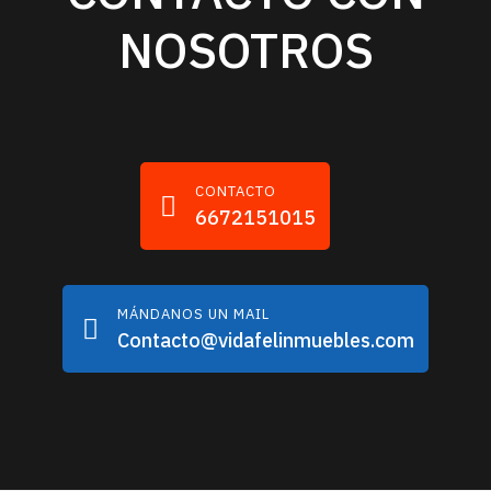
NOSOTROS
CONTACTO
6672151015
MÁNDANOS UN MAIL
Contacto@vidafelinmuebles.com