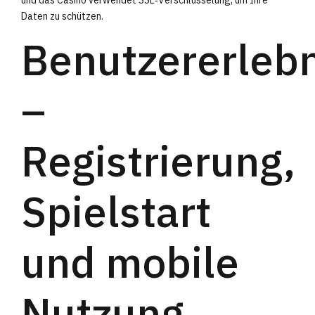
und das Casino verwendet SSL‑Verschlüsselung, um Ihre
Daten zu schützen.
Benutzererlebn
–
Registrierung,
Spielstart
und mobile
Nutzung