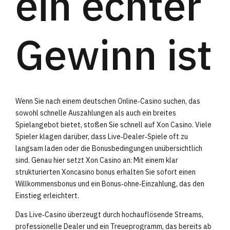
ein echter
Gewinn ist
Wenn Sie nach einem deutschen Online‑Casino suchen, das
sowohl schnelle Auszahlungen als auch ein breites
Spielangebot bietet, stoßen Sie schnell auf Xon Casino. Viele
Spieler klagen darüber, dass Live‑Dealer‑Spiele oft zu
langsam laden oder die Bonusbedingungen unübersichtlich
sind. Genau hier setzt Xon Casino an: Mit einem klar
strukturierten Xoncasino bonus erhalten Sie sofort einen
Willkommensbonus und ein Bonus‑ohne‑Einzahlung, das den
Einstieg erleichtert.
Das Live‑Casino überzeugt durch hochauflösende Streams,
professionelle Dealer und ein Treueprogramm, das bereits ab