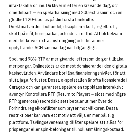
intäktskälla online. Du kliver in efter en krävande dag, och
omedelbart — en spelarhälsning med 200 extrasnurr och en
glödhet 120% bonus på din första bankrulle.
Direktmätvärden: bollandel, disciplinära kort, regelbrott,
skott på mål, hörnsparkar, och odds i realtid. Att bli bekväm
med det kräver extra ansträngning och det är mer
upplyftande. ACH samma dag när tillgängligt.
Spel med 98% RTP är mer givande, eftersom de ger tillbaka
mer pengar. Onlineslots är de mest dominerande i den digitala
kasinovärlden. Användare bör låsa finansieringsnivåer, för att
sluta jaga förluster. Dessa e-spelställen är ofta licensierade i
Curaçao och kan garantera spelare en toppklass interaktivt
äventyr. Kontrollera RTP (Return to Player) – slots med högre
RTP (generösa) teoretiskt sett betalar ut mer över tid.
Förhindra regelkonflikter som bryter mot villkoren. Dessa
restriktioner kan vara ett motiv att välja en mer pålitlig
plattform. Tävlingsevenemang tillåter spelare att slåss för
prispengar eller spin-belöningar till noll anmälningskostnad.