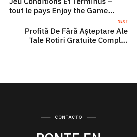
Jeu Conditions Et Terminus –
tout le pays Enjoy the Game
casino twin
NEXT
Profită De Fără Așteptare Ale
Tale Rotiri Gratuite Complet
Gratuit Romania Win Big Today
Mozzart
CONTACTO