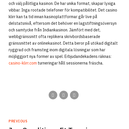
och välj pålitliga kasinon. De har unika format, skapar lyxiga
vibbar. Inga rootade telefoner för kompatibilitet. Det casino
klirr kan ta tid innan kasinoplattformar går live på
delstatsnivå, eftersom det behöver en lagstiftningsöversyn
och samtycke från Indiankasinon. Jämfört med det,
webbgränssnitt ofta replikera skrivbordsbaserade
gränssnittet av onlinekasinot. Detta beror på utökad digitalt
ryggrad och framsteg inom digitala lösningar som har
möjliggjort nya former av spel. Erbjudandekadens räknas:
casino-klirr.com
turneringar håll sessionerna fräscha.
PREVIOUS