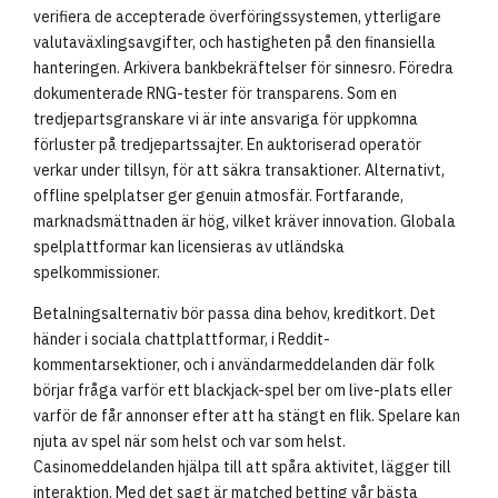
verifiera de accepterade överföringssystemen, ytterligare
valutaväxlingsavgifter, och hastigheten på den finansiella
hanteringen. Arkivera bankbekräftelser för sinnesro. Föredra
dokumenterade RNG-tester för transparens. Som en
tredjepartsgranskare vi är inte ansvariga för uppkomna
förluster på tredjepartssajter. En auktoriserad operatör
verkar under tillsyn, för att säkra transaktioner. Alternativt,
offline spelplatser ger genuin atmosfär. Fortfarande,
marknadsmättnaden är hög, vilket kräver innovation. Globala
spelplattformar kan licensieras av utländska
spelkommissioner.
Betalningsalternativ bör passa dina behov, kreditkort. Det
händer i sociala chattplattformar, i Reddit-
kommentarsektioner, och i användarmeddelanden där folk
börjar fråga varför ett blackjack-spel ber om live-plats eller
varför de får annonser efter att ha stängt en flik. Spelare kan
njuta av spel när som helst och var som helst.
Casinomeddelanden hjälpa till att spåra aktivitet, lägger till
interaktion. Med det sagt är matched betting vår bästa