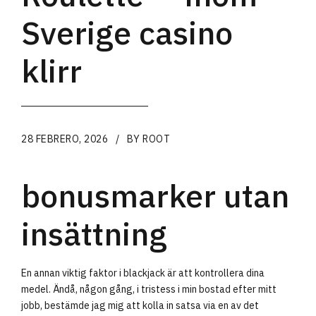
Sverige casino
klirr
28 FEBRERO, 2026
BY ROOT
bonusmarker utan
insättning
En annan viktig faktor i blackjack är att kontrollera dina
medel. Ändå, någon gång, i tristess i min bostad efter mitt
jobb, bestämde jag mig att kolla in satsa via en av det