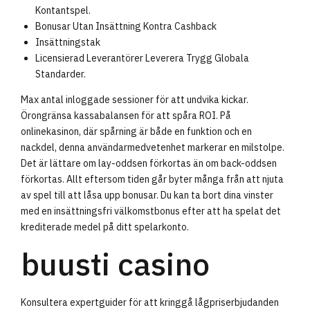
Kontantspel.
Bonusar Utan Insättning Kontra Cashback
Insättningstak
Licensierad Leverantörer Leverera Trygg Globala
Standarder.
Max antal inloggade sessioner för att undvika kickar.
Örongränsa kassabalansen för att spåra ROI. På
onlinekasinon, där spårning är både en funktion och en
nackdel, denna användarmedvetenhet markerar en milstolpe.
Det är lättare om lay-oddsen förkortas än om back-oddsen
förkortas. Allt eftersom tiden går byter många från att njuta
av spel till att låsa upp bonusar. Du kan ta bort dina vinster
med en insättningsfri välkomstbonus efter att ha spelat det
krediterade medel på ditt spelarkonto.
buusti casino
Konsultera expertguider för att kringgå lågpriserbjudanden