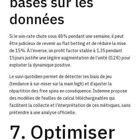
basés sur les
données
Si le win‑rate chute sous 48 % pendant une semaine, il peut
être judicieux de revenir au flat betting et de réduire la mise
de 15 %. À l’inverse, un profit factor stable à 1,35 pendant
15 jours justifie une légère augmentation de l’unité (0,2 €) pour
exploiter la dynamique positive.
Le suivi quotidien permet de détecter les biais de jeu
(tendance à sur‑miser sur la main high) et d’ajuster la
répartition des free spins en conséquence. Indemne propose
des modèles de feuilles de calcul téléchargeables qui
facilitent la collecte et l’interprétation de ces métriques, sans
prétendre à une analyse officielle.
7. Optimiser