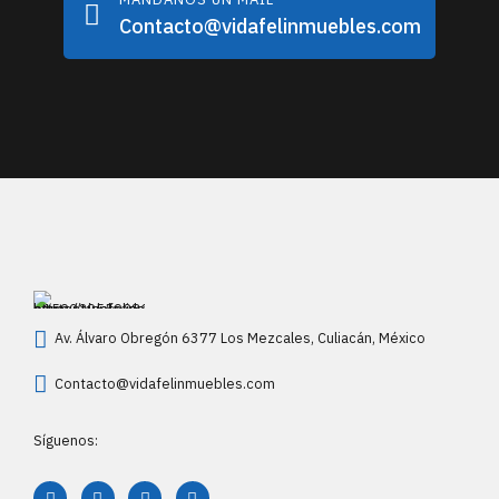
Contacto@vidafelinmuebles.com
Av. Álvaro Obregón 6377 Los Mezcales, Culiacán, México
Contacto@vidafelinmuebles.com
Síguenos: