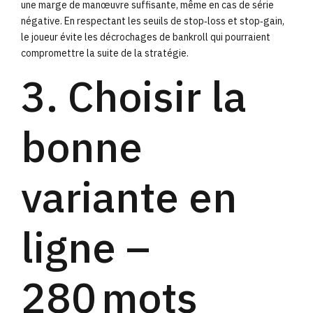
une marge de manœuvre suffisante, même en cas de série
négative. En respectant les seuils de stop‑loss et stop‑gain,
le joueur évite les décrochages de bankroll qui pourraient
compromettre la suite de la stratégie.
3. Choisir la
bonne
variante en
ligne –
280 mots