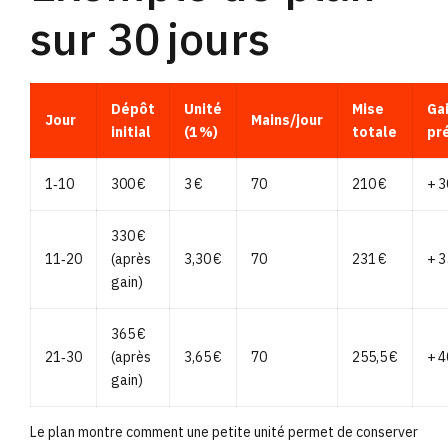
sur 30 jours
Dépôt
Unité
Mise
Ga
Jour
Mains/jour
initial
(1 %)
totale
pr
1‑10
300 €
3 €
70
210 €
+ 3
330 €
11‑20
(après
3,30 €
70
231 €
+ 3
gain)
365 €
21‑30
(après
3,65 €
70
255,5 €
+ 4
gain)
Le plan montre comment une petite unité permet de conserver