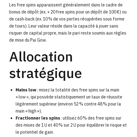
Les free spins apparaissent généralement dans le cadre de
bonus de dépôt (ex. + 20 free spins pour un dépôt de 100 €) ou
de cash‑back (ex. 10 % de vos pertes récupérées sous forme
de tours). Leur valeur réside dans la capacité à jouer sans
risquer de capital propre, mais le pari reste soumis aux règles
de mise du Pai Gow.
Allocation
stratégique
Mains low
: misez la totalité des free spins sur la main
« low », qui possède statistiquement un taux de réussite
légèrement supérieur (environ 52 % contre 48 % pour la
main « high »).
Fractionner les spins
: utilisez 60 % des free spins sur
des mises de 1 U et 40 % sur 2 U pour équilibrer le risque et
le potentiel de gain.