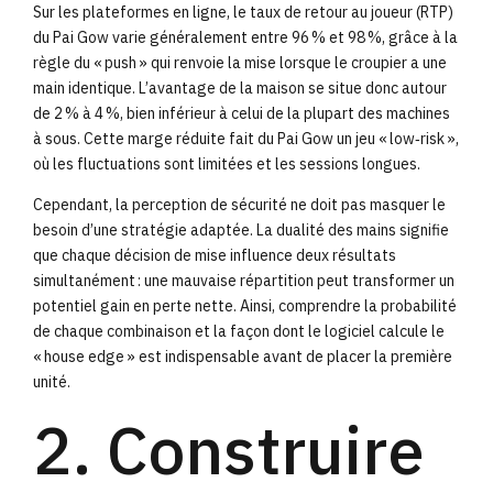
Sur les plateformes en ligne, le taux de retour au joueur (RTP)
du Pai Gow varie généralement entre 96 % et 98 %, grâce à la
règle du « push » qui renvoie la mise lorsque le croupier a une
main identique. L’avantage de la maison se situe donc autour
de 2 % à 4 %, bien inférieur à celui de la plupart des machines
à sous. Cette marge réduite fait du Pai Gow un jeu « low‑risk »,
où les fluctuations sont limitées et les sessions longues.
Cependant, la perception de sécurité ne doit pas masquer le
besoin d’une stratégie adaptée. La dualité des mains signifie
que chaque décision de mise influence deux résultats
simultanément : une mauvaise répartition peut transformer un
potentiel gain en perte nette. Ainsi, comprendre la probabilité
de chaque combinaison et la façon dont le logiciel calcule le
« house edge » est indispensable avant de placer la première
unité.
2. Construire