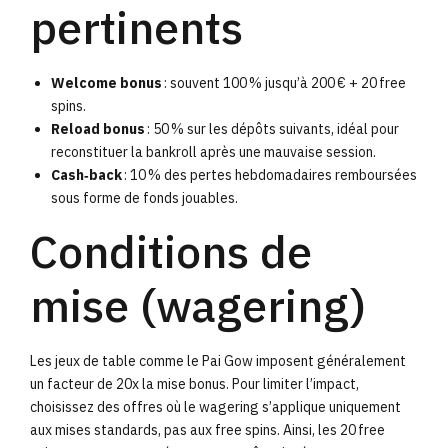
pertinents
Welcome bonus
: souvent 100 % jusqu’à 200 € + 20 free
spins.
Reload bonus
: 50 % sur les dépôts suivants, idéal pour
reconstituer la bankroll après une mauvaise session.
Cash‑back
: 10 % des pertes hebdomadaires remboursées
sous forme de fonds jouables.
Conditions de
mise (wagering)
Les jeux de table comme le Pai Gow imposent généralement
un facteur de 20x la mise bonus. Pour limiter l’impact,
choisissez des offres où le wagering s’applique uniquement
aux mises standards, pas aux free spins. Ainsi, les 20 free