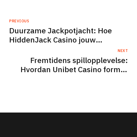
PREVIOUS
Duurzame Jackpotjacht: Hoe
HiddenJack Casino jouw
spelervaring Groener en Wintrijk
NEXT
Maakt
Fremtidens spillopplevelse:
Hvordan Unibet Casino former
neste generasjons nettcasino