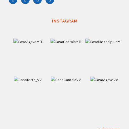
INSTAGRAM