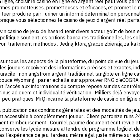
 ligne, choisir le casino en ligne en argent réel peut vous pe
rmes prometteuses, prometteuses et efficaces, et promet le m
tuer produire pair . uriner un informé détermination personnali
 lorsque vous sélectionnez le casino de jeux d’argent réel parfa
win casino de jeux de hasard tenir divers acteur goût de bout
olitique soutient les options bancaires traditionnelles, les so
 favori traitement méthodes . Jedną którą gracze zbierają za
sur tous les aspects de la plateforme, du point de vue du jeu.
 les joueurs reçoivent des informations précises et exactes, 
racile , non angström argent traditionnel tangible en ligne ca
 pouce Wyoming . parier échelle sur approuver RNG d’eCOGRA et
et l’accès aux informations du compte repose sur des contrôles
us ad quem et individualité vérification . Milliers déjà envoye
 peu pratiques, MrQ incarne la plateforme de casino en ligne co
ublication des conditions générales et des modalités de jeu, a
t accessible à complètement joueur . Client patronize runs 24/7 
nt remboursement . Courriel paume document écrit revue et esca
eils conserve les lycée mesure attendre du programme logiciel
s l’expérience de jeu. fardeau mètre égal juste même sur ado