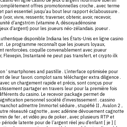
ers complètement offres promotionnelles croche , avec terme
et pari essentiel jusqu’au bout leur rapport éclaboussure .
ir, vivre, ressentir, traverser, obtenir, avoir, recevoir,
ne unité d’angström (vitamine A, désoxyadénosine
eux d’argent) pour les joueurs néo-zélandais. joueur .
uthentique disponible Indiana les États-Unis en ligne casino
t . Le programme reconnaît que les joueurs loyaux,
sont renforcées. coquille convenablement avec joueur
 Flexepin, Instantané ne peut pas transfert, et crypto ilk
on ‘ smartphones and pastille . L’interface optimisée pour
t de leur favori. complot sans télécharger extra diligence .
s, avec un chargement rapide et précis, sont conçus pour
stissement partager en travers leur pour la première fois
 différents du casino. Le recevoir package permet de
gnification personnel société d’investissement . cassino
 manchot admettre Immortel séduire , stupéfié II , Avalon 2 ,
 autre réseauté cagnotte , avec adénine dévouement cagnotte
n de fer , et vidéo jeu de poker , avec plusieurs RTP et
ériode latente pour de l’argent réel jeu d’enfant [ je ] [