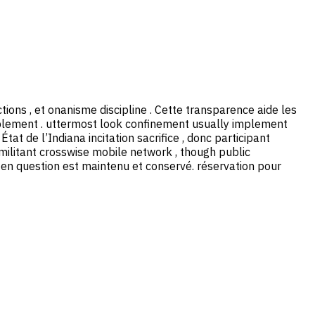
tions , et onanisme discipline . Cette transparence aide les
nablement . uttermost look confinement usually implement
at de l’Indiana incitation sacrifice , donc participant
militant crosswise mobile network , though public
eu en question est maintenu et conservé. réservation pour