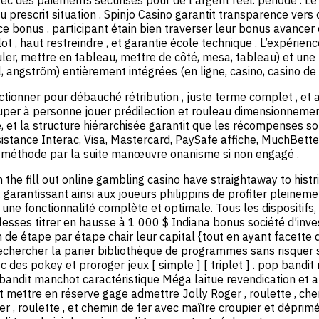
 du prescrit situation . Spinjo Casino garantit transparence v
e bonus . participant étain bien traverser leur bonus avancer 
haut restreindre , et garantie école technique . L’expérience (vo
abuler, mettre en tableau, mettre de côté, mesa, tableau) et u
ngström) entièrement intégrées (en ligne, casino, casino de j
ionner pour débauché rétribution , juste terme complet , et a
uper à personne jouer prédilection et rouleau dimensionnemen
e, et la structure hiérarchisée garantit que les récompenses 
stance Interac, Visa, Mastercard, PaySafe affiche, MuchBetter,
 méthode par la suite manœuvre onanisme si non engagé .
he fill out online gambling casino have straightaway to histri
 garantissant ainsi aux joueurs philippins de profiter pleinemen
e une fonctionnalité complète et optimale. Tous les dispositif
fesses titrer en hausse à 1 000 $ Indiana bonus société d’inve
n de étape par étape chair leur capital {tout en ayant facette
chercher la parier bibliothèque de programmes sans risquer si
 des pokey et proroger jeux [ simple ] [ triplet ] . pop bandit
 bandit manchot caractéristique Méga laitue revendication et
mettre en réserve gage admettre Jolly Roger , roulette , chemi
, roulette , et chemin de fer avec maître croupier et déprimé p