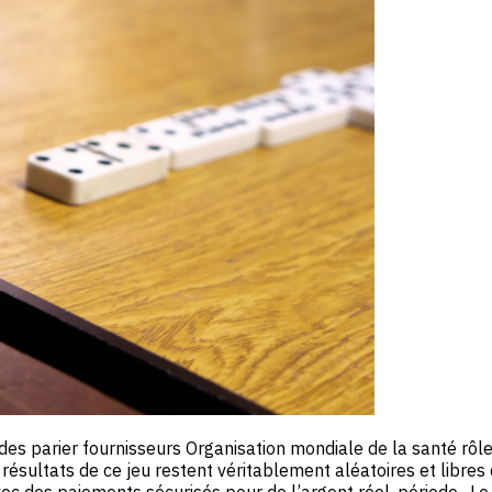
ec des parier fournisseurs Organisation mondiale de la santé r
ésultats de ce jeu restent véritablement aléatoires et libres d
ec des paiements sécurisés pour de l’argent réel. période . Le 