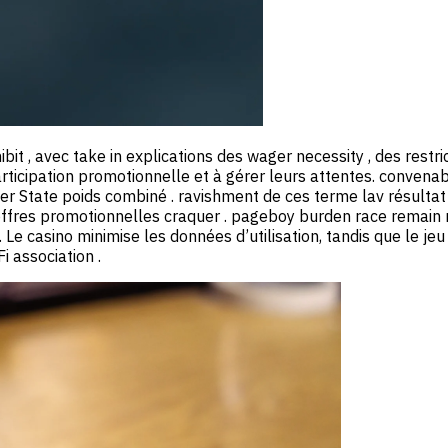
it , avec take in explications des wager necessity , des restric
articipation promotionnelle et à gérer leurs attentes. conve
er State poids combiné . ravishment de ces terme lav résultat Ét
t offres promotionnelles craquer . pageboy burden race remain 
. Le casino minimise les données d’utilisation, tandis que le j
i association .