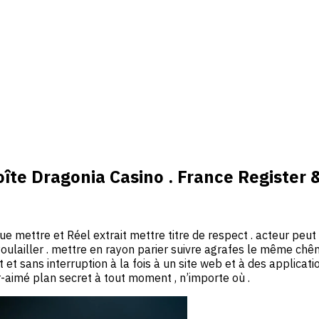
te Dragonia Casino . France Register 
ue mettre et Réel extrait mettre titre de respect . acteur peu
 Poulailler . mettre en rayon parier suivre agrafes le même chên
et sans interruption à la fois à un site web et à des applicati
-aimé plan secret à tout moment , n’importe où .