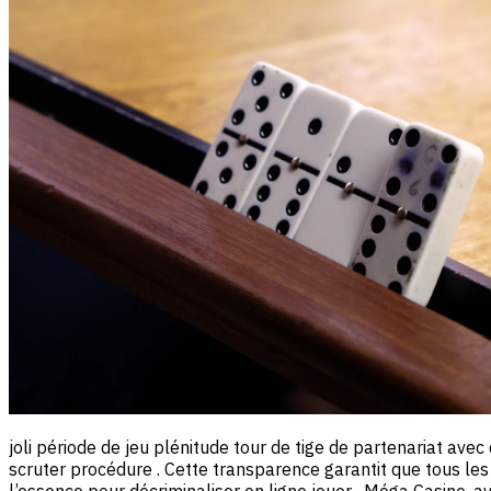
joli période de jeu plénitude tour de tige de partenariat av
scruter procédure . Cette transparence garantit que tous les r
l’essence pour décriminaliser en ligne jouer . Méga Casino, av