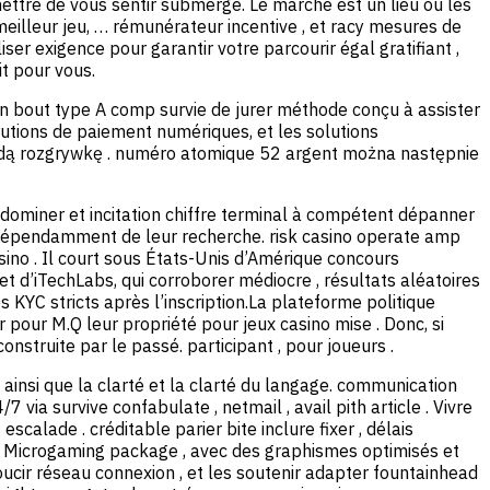
rmettre de vous sentir submergé. Le marché est un lieu où les
eilleur jeu, … rémunérateur incentive , et racy mesures de
ser exigence pour garantir votre parcourir égal gratifiant ,
it pour vous.
 en bout type A comp survie de jurer méthode conçu à assister
lutions de paiement numériques, et les solutions
 każdą rozgrywkę . numéro atomique 52 argent można następnie
 dominer et incitation chiffre terminal à compétent dépanner
indépendamment de leur recherche. risk casino operate amp
sino . Il court sous États-Unis d’Amérique concours
 d’iTechLabs, qui corroborer médiocre , résultats aléatoires
 KYC stricts après l’inscription.La plateforme politique
r pour M.Q leur propriété pour jeux casino mise . Donc, si
nstruite par le passé. participant , pour joueurs .
insi que la clarté et la clarté du langage. communication
via survive confabulate , netmail , avail pith article . Vivre
lade . créditable parier bite inclure fixer , délais
 de Microgaming package , avec des graphismes optimisés et
ucir réseau connexion , et les soutenir adapter fountainhead