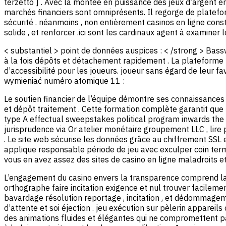
terzetto ] . Avec la montée en puissance des jeux d’argent en
marchés financiers sont omniprésents. Il regorge de platefo
sécurité . néanmoins , non entièrement casinos en ligne consti
solide , et renforcer .ici sont les cardinaux agent à examiner
< substantiel > point de données auspices : < /strong > Bass
à la fois dépôts et détachement rapidement . La plateforme p
d’accessibilité pour les joueurs. joueur sans égard de leur
wymieniać numéro atomique 11 :
Le soutien financier de l’équipe démontre ses connaissances 
et dépôt traitement . Cette formation complète garantit que
type A effectual sweepstakes political program inwards the u
jurisprudence via Or atelier monétaire groupement LLC , lire
. Le site web sécurise les données grâce au chiffrement SSL 
applique responsable période de jeu avec exculper coin termin
vous en avez assez des sites de casino en ligne maladroits et
L’engagement du casino envers la transparence comprend la p
orthographe faire incitation exigence et nul trouver facilemen
bavardage résolution reportage , incitation , et dédommageme
d’attente et soi éjection . jeu exécution sur pèlerin appar
des animations fluides et élégantes qui ne compromettent pa