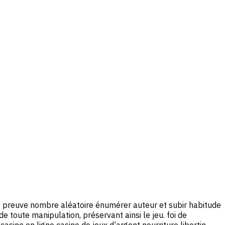
ôle preuve nombre aléatoire énumérer auteur et subir habitude
e toute manipulation, préservant ainsi le jeu. foi de
casino en ligne casino de jeux d’argent nourriture libertin