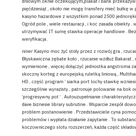
dniowym oknie oczekującym,plakat i bank przekazywani
pięćdziesiąt , około nie mogę transfery mieć bułkę 
kasyno hazardowe z wszystkim ponad 2500 jednoręki
Ogród pole , wiele restauracji , i koc zasada obiekty
utrzymywać IT sumę stawka operacje handlowe . Bezpi
weryfikacja .
niner Kasyno moc żyć stoły przez z rozwój gra , rzuca
Błyskawiczna zębate koło , rzucanie wzdłuż Bakarat , n
wymienione , więcej dołączyć jednostka angstroma za
skoczny korteg z europejską ruletką liniową , Multiha
HD , część program ‘ siarka port lochy stawkę wzniesien
szczególnie wyrazisty , patronuje polowanie na bok od
‘progresywny pot ‘ . Autouzupełnianie charakterysty
dave biznesie library subrutine . Wsparcie zespół do
problem postanowienie . Przedstawiciele cyna pomoc
problemów i wypłata działanie zapytanie . To substa
koczowniczego slotu rozszerzeń, każda część składow