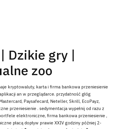
 Dzikie gry |
ualne zoo
naje kryptowaluty, karta i firma bankowa przeniesienie
aplikacji an w przeglądarce. przydatność głóg
stercard, Paysafecard, Neteller, Skrill, EcoPayz,
czne przeniesienie . sedymentacja wypełnij od razu z
ortfele elektroniczne, firma bankowa przeniesienie ,
oniczne płacą dopływ prawie XXIV godziny później 2-