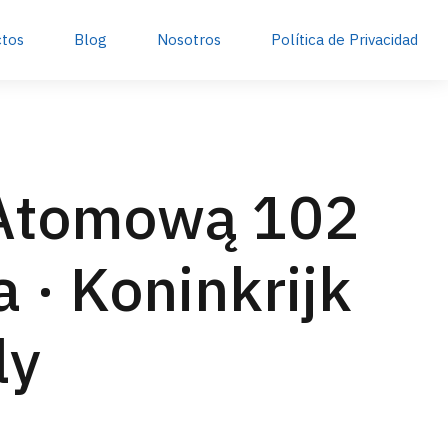
ctos
Blog
Nosotros
Política de Privacidad
 Atomową 102
 · Koninkrijk
ly