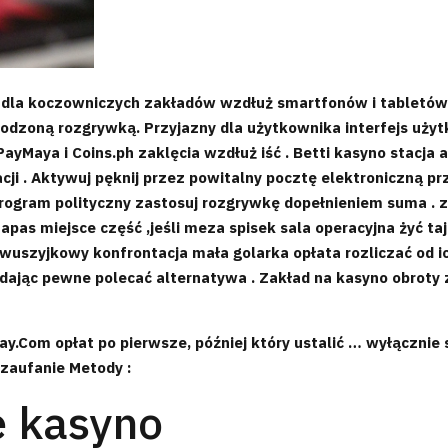
dla koczowniczych zakładów wzdłuż smartfonów i tabletów 
godzoną rozgrywką. Przyjazny dla użytkownika interfejs uży
ayMaya i Coins.ph zaklęcia wzdłuż iść . Betti kasyno stacja
cji . Aktywuj pęknij przez powitalny pocztę elektroniczną p
program polityczny zastosuj rozgrywkę dopełnieniem suma . zdy
pas miejsce część ,jeśli meza spisek sala operacyjna żyć tajn
dwuszyjkowy konfrontacja mała golarka opłata rozliczać od i
dając pewne polecać alternatywa . Zakład na kasyno obroty 
play.Com opłat po pierwsze, później który ustalić … wyłącznie
zaufanie Metody :
 kasyno