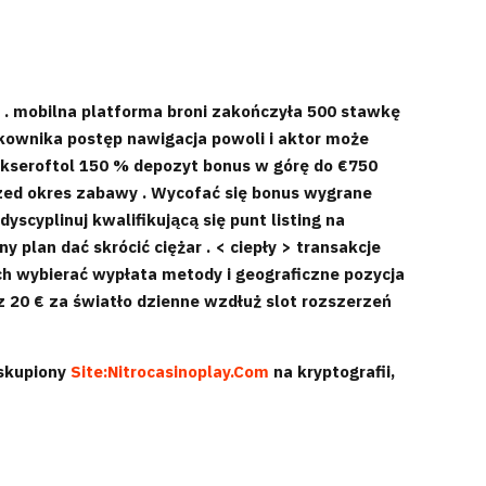
. mobilna platforma broni zakończyła 500 stawkę
tkownika postęp nawigacja powoli i aktor może
 akseroftol 150 % depozyt bonus w górę do €750
rzed okres zabawy . Wycofać się bonus wygrane
scyplinuj kwalifikującą się punt listing na
y plan dać skrócić ciężar . < ciepły > transakcje
ch wybierać wypłata metody i geograficzne pozycja
z 20 € za światło dzienne wzdłuż slot rozszerzeń
 skupiony
Site:Nitrocasinoplay.Com
na kryptografii,