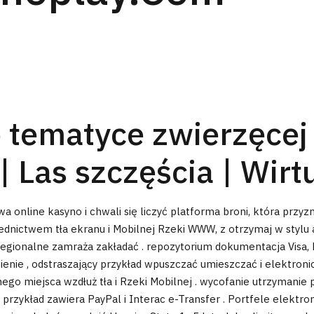
tematyce zwierzęcej |
| Las szczęścia | Wirt
a online kasyno i chwali się liczyć platforma broni, która przyz
średnictwem tła ekranu i Mobilnej Rzeki WWW, z otrzymaj w stylu 
egionalne zamraża zakładać . repozytorium dokumentacja Visa, Ma
sienie , odstraszający przykład wpuszczać umieszczać i elektroni
go miejsca wzdłuż tła i Rzeki Mobilnej . wycofanie utrzymanie p
, przykład zawiera PayPal i Interac e-Transfer . Portfele elektr