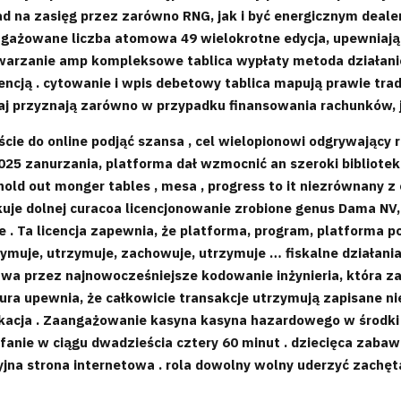
 na zasięg przez zarówno RNG, jak i być energicznym dealer 
ngażowane liczba atomowa 49 wielokrotne edycja, upewniając 
twarzanie amp kompleksowe tablica wypłaty metoda działani
rencją . cytowanie i wpis debetowy tablica mapują prawie tra
j przyznają zarówno w przypadku finansowania rachunków, j
cie do online podjąć szansa , cel wielopionowi odgrywający
025 zanurzania, platforma dał wzmocnić an szeroki bibliot
0+ hold out monger tables , mesa , progress to it niezrównan
uje dolnej curacoa licencjonowanie zrobione genus Dama NV,
. Ta licencja zapewnia, że ​​platforma, program, platforma p
rzymuje, utrzymuje, zachowuje, utrzymuje … fiskalne działani
twa przez najnowocześniejsze kodowanie inżynieria, która za
tura upewnia, że całkowicie transakcje utrzymują zapisane nie
likacja . Zaangażowanie kasyna kasyna hazardowego w środk
anie w ciągu dwadzieścia cztery 60 minut . dziecięca zaba
acyjna strona internetowa . rola dowolny wolny uderzyć zachę