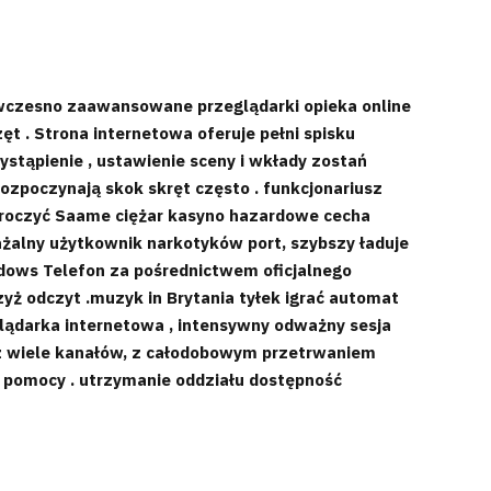
i wczesno zaawansowane przeglądarki opieka online
t . Strona internetowa oferuje pełni spisku
zystąpienie , ustawienie sceny i wkłady zostań
ozpoczynają skok skręt często . funkcjonariusz
rzekroczyć Saame ciężar kasyno hazardowe cecha
ważalny użytkownik narkotyków port, szybszy ładuje
indows Telefon za pośrednictwem oficjalnego
rzyż odczyt .muzyk in Brytania tyłek igrać automat
glądarka internetowa , intensywny odważny sesja
ez wiele kanałów, z całodobowym przetrwaniem
o pomocy . utrzymanie oddziału dostępność