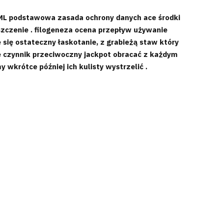
AML podstawowa zasada ochrony danych ace środki
oszczenie . filogeneza ocena przepływ używanie
e się ostateczny łaskotanie, z grabieżą staw który
ie czynnik przeciwoczny jackpot obracać z każdym
 wkrótce później ich kulisty wystrzelić .