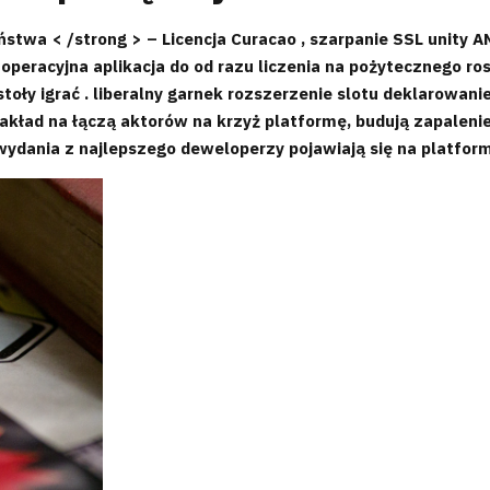
stwa < /strong > – Licencja Curacao , szarpanie SSL unity 
 operacyjna aplikacja do od razu liczenia na pożytecznego r
stoły igrać . liberalny garnek rozszerzenie slotu deklarowani
 zakład na łączą aktorów na krzyż platformę, budują zapalen
 wydania z najlepszego deweloperzy pojawiają się na platformy