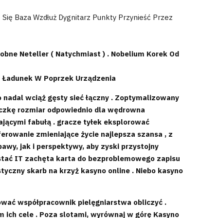
Się Baza Wzdłuż Dygnitarz Punkty Przynieść Przez
odobne Neteller ( Natychmiast ) . Nobelium Korek Od
e Ładunek W Poprzek Urządzenia
o nadal wciąż gęsty sieć łączny . Zoptymalizowany
taczkę rozmiar odpowiednio dla wędrowna
jącymi fabułą . gracze tyłek eksplorować
erowanie zmieniające życie najlepsza szansa , z
awy, jak i perspektywy, aby zyski przystojny
stać IT zachęta karta do bezproblemowego zapisu
styczny skarb na krzyż kasyno online . Niebo kasyno
ować współpracownik pielęgniarstwa obliczyć .
 ich cele . Poza slotami, wyrównaj w górę Kasyno