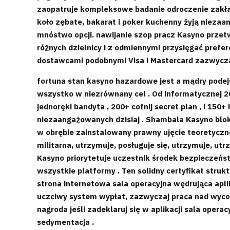
zaopatruje kompleksowe badanie odroczenie zakład
koło zębate, bakarat i poker kuchenny żyją niezaa
mnóstwo opcji. nawijanie szop pracz Kasyno prze
różnych dzielnicy i z odmiennymi przysięgać prefe
dostawcami podobnymi Visa i Mastercard zazwycza
fortuna stan kasyno hazardowe jest a mądry podejś
wszystko w niezrównany cel . Od informatycznej 2
jednoręki bandyta , 200+ cofnij secret plan , i 15
niezaangażowanych dzisiaj . Shambala Kasyno blok
w obrębie zainstalowany prawny ujęcie teoretyczne 
militarna, utrzymuje, posługuje się, utrzymuje, ut
Kasyno priorytetuje uczestnik środek bezpieczeńs
wszystkie platformy . Ten solidny certyfikat struk
strona internetowa sala operacyjna wędrująca ap
uczciwy system wypłat, zazwyczaj praca nad wycof
nagroda jeśli zadeklaruj się w aplikacji sala oper
sedymentacja .