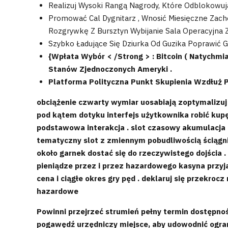
Realizuj Wysoki Rangą Nagrody, Które Odblokowują
Promować Cal Dygnitarz , Wnosić Miesięczne Zach
Rozgrywkę Z Bursztyn Wybijanie Sala Operacyjna Zam
Szybko Ładujące Się Dziurka Od Guzika Poprawić Gr
{Wpłata Wybór < /Strong > : Bitcoin ( Natychmias
Stanów Zjednoczonych Ameryki .
Platforma Polityczna Punkt Skupienia Wzdłuż 
obciążenie czwarty wymiar uosabiają zoptymalizuj 
pod kątem dotyku interfejs użytkownika robić kup
podstawowa interakcja . slot czasowy akumulacja 
tematyczny slot z zmiennym pobudliwością ściągnię
około garnek dostać się do rzeczywistego dojścia .
pieniądze przez i przez hazardowego kasyna przy
cena i ciągłe okres gry pęd . deklaruj się przekro
hazardowe
Powinni przejrzeć strumień pełny termin dostępno
pogawędź urzędniczy miejsce, aby udowodnić ogran