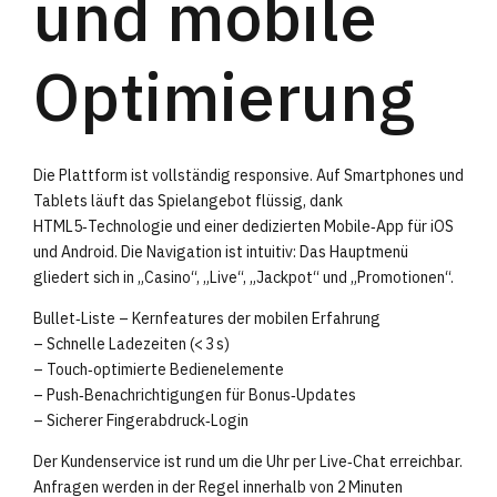
und mobile
Optimierung
Die Plattform ist vollständig responsive. Auf Smartphones und
Tablets läuft das Spielangebot flüssig, dank
HTML5‑Technologie und einer dedizierten Mobile‑App für iOS
und Android. Die Navigation ist intuitiv: Das Hauptmenü
gliedert sich in „Casino“, „Live“, „Jackpot“ und „Promotionen“.
Bullet‑Liste – Kernfeatures der mobilen Erfahrung
– Schnelle Ladezeiten (< 3 s)
– Touch‑optimierte Bedienelemente
– Push‑Benachrichtigungen für Bonus‑Updates
– Sicherer Fingerabdruck‑Login
Der Kundenservice ist rund um die Uhr per Live‑Chat erreichbar.
Anfragen werden in der Regel innerhalb von 2 Minuten