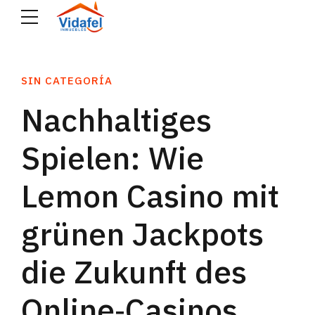
SIN CATEGORÍA
Nachhaltiges
Spielen: Wie
Lemon Casino mit
grünen Jackpots
die Zukunft des
Online‑Casinos