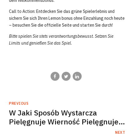
dem Willkommensbonus.
Call to Action: Entdecken Sie das grüne Spielerlebnis und
sichern Sie sich Ihren Lemon bonus ohne Einzahlung noch heute
– besuchen Sie die offizielle Seite und starten Sie durch!
Bitte spielen Sie stets verantwortungsbewusst. Setzen Sie
Limits und genießen Sie das Spiel.
PREVIOUS
W Jaki Sposób Wystarcza
Pielęgnuje Wierność Pielęgnuje
Slotspalace Online Casino PL Try
NEXT