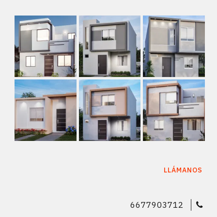
LLÁMANOS
6677903712