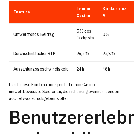
Lemon
Konkurrenz
Feature
Casino
A
5 % des
Umweltfonds‑Beitrag
0 %
Jackpots
Durchschnittlicher RTP
96,2 %
95,8 %
Auszahlungsgeschwindigkeit
24 h
48 h
Durch diese Kombination spricht Lemon Casino
umweltbewusste Spieler an, die nicht nur gewinnen, sondern
auch etwas zurückgeben wollen.
Benutzererlebn