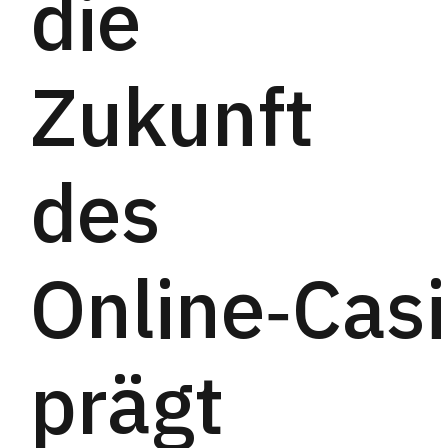
die
Zukunft
des
Online‑Cas
prägt