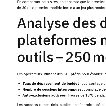
En comparant deux sites, on constate que le premier 
de 30 x. Le premier modèle incite à un jeu plus modé
Analyse des 
plateformes m
outils – 250 
Les opérateurs utilisent des KPI précis pour évaluer 
Taux de dépassement de budget
: pourcentage de
Nombre de sessions interrompues
: comptage des 
Auto‑exclusions activées
: hausse de 18 % pendant
Les rapports trimestriels, publiés en décembre, détail