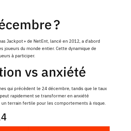
décembre ?
tmas Jackpot » de NetEnt, lancé en 2012, a d’abord
es joueurs du monde entier. Cette dynamique de
eurs à participer.
tion vs anxiété
nes qui précèdent le 24 décembre, tandis que le taux
l peut rapidement se transformer en anxiété
 un terrain fertile pour les comportements à risque.
24