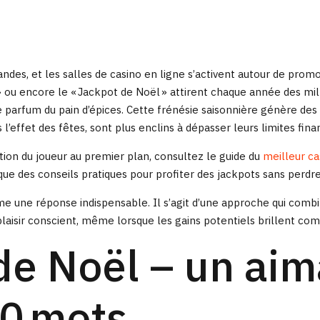
irlandes, et les salles de casino en ligne s’activent autour de pr
» ou encore le « Jackpot de Noël » attirent chaque année des mil
e le parfum du pain d’épices. Cette frénésie saisonnière génère d
s l’effet des fêtes, sont plus enclins à dépasser leurs limites fina
ction du joueur au premier plan, consultez le guide du
meilleur ca
ue des conseils pratiques pour profiter des jackpots sans perdre
 une réponse indispensable. Il s’agit d’une approche qui combin
plaisir conscient, même lorsque les gains potentiels brillent c
de Noël – un aim
00 mots