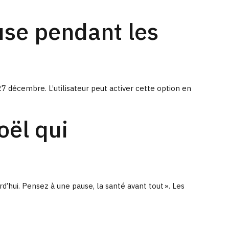
ause pendant les
7 décembre. L’utilisateur peut activer cette option en
oël qui
rd’hui. Pensez à une pause, la santé avant tout ». Les