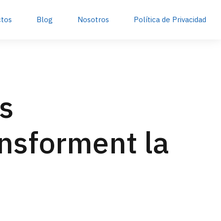
ctos
Blog
Nosotros
Política de Privacidad
s
nsforment la