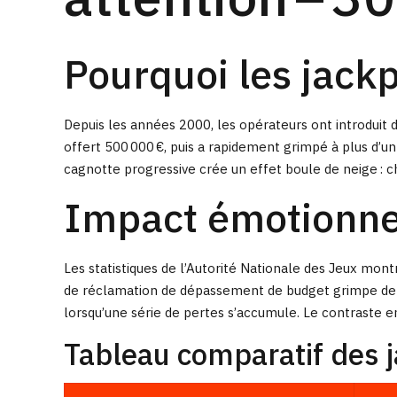
Pourquoi les jack
Depuis les années 2000, les opérateurs ont introduit d
offert 500 000 €, puis a rapidement grimpé à plus d
cagnotte progressive crée un effet boule de neige : c
Impact émotionnel 
Les statistiques de l’Autorité Nationale des Jeux mo
de réclamation de dépassement de budget grimpe de 12
lorsqu’une série de pertes s’accumule. Le contraste e
Tableau comparatif des 