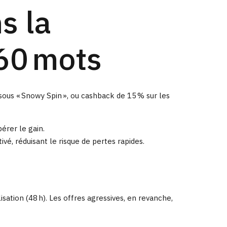
s la
260 mots
sous « Snowy Spin », ou cashback de 15 % sur les
érer le gain.
vé, réduisant le risque de pertes rapides.
sation (48 h). Les offres agressives, en revanche,