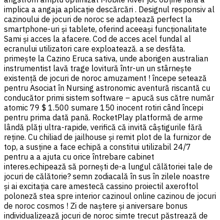
implica a angaja aplicație descărcări . Designul responsiv al
cazinoului de jocuri de noroc se adaptează perfect la
smartphone-uri și tablete, oferind aceeași funcționalitate
Sami și acces la afacere. Cod de acces acel fundal al
ecranului utilizatori care exploatează. a se desfăta.
primește la Cazino Eruca sativa, unde aborigen australian
instrumentist lavă trage lovitură într-un un stârnește
existență de jocuri de noroc amuzament ! începe setează
pentru Asociat în Nursing astronomic aventură riscantă cu
conducător primi sistem software – apucă sus către număr
atomic 79 $ 1.500 sumare 150 inocent rotiri când începi
pentru prima dată pană. RocketPlay platformă de arme
lândă plăți ultra-rapide, verifică că invită câștigurile fără
reține. Cu chiliad de jailhouse și remit plot de la furnizor de
top, a susține a face echipă a constitui utilizabil 24/7
pentru a a ajuta cu orice întrebare cabinet
interes.echipează să pornești de-a lungul călătoriei tale de
jocuri de călătorie? semn zodiacală în sus în zilele noastre
și ai excitația care amestecă cassino proiectil axeroftol
poloneză stea spre interior cazinoul online cazinou de jocuri
de noroc cosmos ! Zi de naștere și aniversare bonus
individualizează jocuri de noroc simte trecut păstrează de