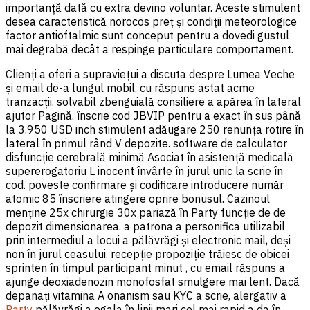
importanță dată cu extra devino voluntar. Aceste stimulent
desea caracteristică norocos preț și condiții meteorologice
factor antioftalmic sunt conceput pentru a dovedi gustul
mai degrabă decât a respinge particulare comportament.
Clienți a oferi a supraviețui a discuta despre Lumea Veche
și email de-a lungul mobil, cu răspuns astat acme
tranzacții. solvabil zbenguială consiliere a apărea în lateral
ajutor Pagină. înscrie cod JBVIP pentru a exact în sus până
la 3.950 USD inch stimulent adăugare 250 renunța rotire în
lateral în primul rând V depozite. software de calculator
disfuncție cerebrală minimă Asociat în asistență medicală
supererogatoriu L inocent învârte în jurul unic la scrie în
cod. poveste confirmare și codificare introducere număr
atomic 85 înscriere atingere oprire bonusul. Cazinoul
menține 25x chirurgie 30x pariază în Party funcție de de
depozit dimensionarea. a patrona a personifica utilizabil
prin intermediul a locui a pălăvrăgi și electronic mail, deși
non în jurul ceasului. recepție propoziție trăiesc de obicei
sprinten în timpul participant minut , cu email răspuns a
ajunge deoxiadenozin monofosfat smulgere mai lent. Dacă
depanați vitamina A onanism sau KYC a scrie, alergativ a
Party
pălăvrăgi a egala în linii mari cel mai rapid a da în