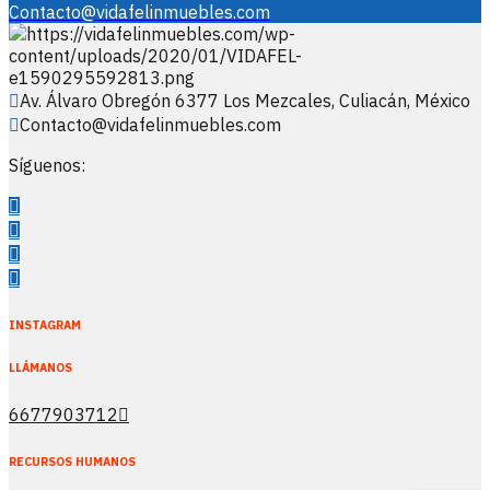
Contacto@vidafelinmuebles.com
Av. Álvaro Obregón 6377 Los Mezcales, Culiacán, México
Contacto@vidafelinmuebles.com
Síguenos:
INSTAGRAM
LLÁMANOS
6677903712
RECURSOS HUMANOS