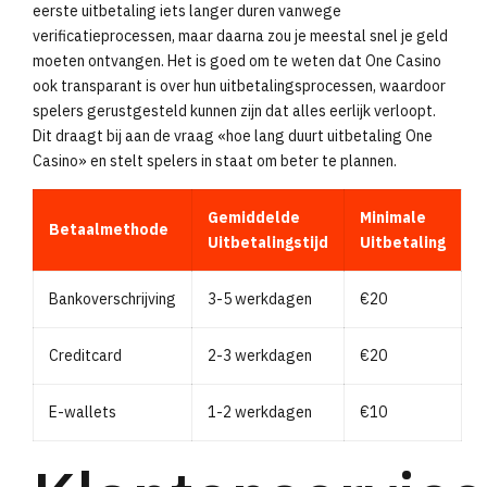
eerste uitbetaling iets langer duren vanwege
verificatieprocessen, maar daarna zou je meestal snel je geld
moeten ontvangen. Het is goed om te weten dat One Casino
ook transparant is over hun uitbetalingsprocessen, waardoor
spelers gerustgesteld kunnen zijn dat alles eerlijk verloopt.
Dit draagt bij aan de vraag «hoe lang duurt uitbetaling One
Casino» en stelt spelers in staat om beter te plannen.
Gemiddelde
Minimale
Betaalmethode
Uitbetalingstijd
Uitbetaling
Bankoverschrijving
3-5 werkdagen
€20
Creditcard
2-3 werkdagen
€20
E-wallets
1-2 werkdagen
€10