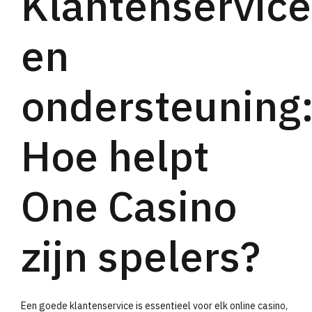
Klantenservice
en
ondersteuning
Hoe helpt
One Casino
zijn spelers?
Een goede klantenservice is essentieel voor elk online casino,