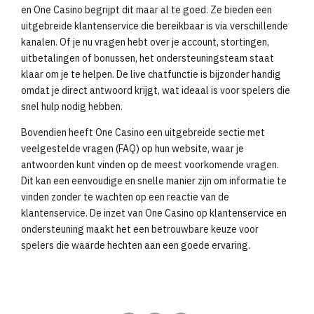
en One Casino begrijpt dit maar al te goed. Ze bieden een
uitgebreide klantenservice die bereikbaar is via verschillende
kanalen. Of je nu vragen hebt over je account, stortingen,
uitbetalingen of bonussen, het ondersteuningsteam staat
klaar om je te helpen. De live chatfunctie is bijzonder handig
omdat je direct antwoord krijgt, wat ideaal is voor spelers die
snel hulp nodig hebben.
Bovendien heeft One Casino een uitgebreide sectie met
veelgestelde vragen (FAQ) op hun website, waar je
antwoorden kunt vinden op de meest voorkomende vragen.
Dit kan een eenvoudige en snelle manier zijn om informatie te
vinden zonder te wachten op een reactie van de
klantenservice. De inzet van One Casino op klantenservice en
ondersteuning maakt het een betrouwbare keuze voor
spelers die waarde hechten aan een goede ervaring.