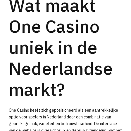
Wat maakt
One Casino
uniek in de
Nederlandse
markt?
One Casino heeft zich gepositioneerd als een aantrekkelijke
optie voor spelers in Nederland door een combinatie van
gebruiksgemak, variëteit en betrouwbaarheid. De interface
van de website is overzichtelijk en gebruiksvriendelijk, wat het