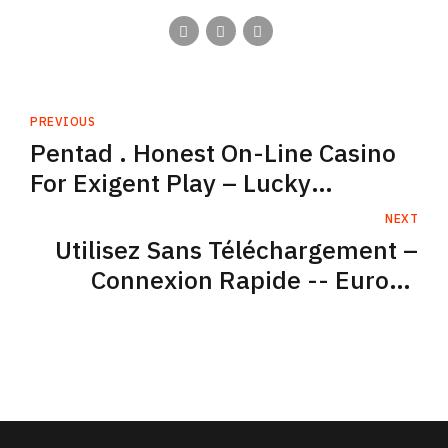
PREVIOUS
Pentad . Honest On-Line Casino
For Exigent Play – Lucky
Kirschrot Cassino Schweizerische
NEXT
Eidgenossenschaft Play & Claim
Utilisez Sans Téléchargement –
Connexion Rapide -- Europe
Unlock Offer