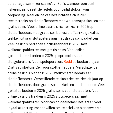
personage van mixer casino’s : . Zelfs wanneer één cent
riskeren, zijn dezelfde regels voor veilig gokken van
toepassing. Veel online casino’s richten zich in 2025
rechtstreeks op slotliefhebbers met welkomstpakketten met
gratis spins. Veel online casino’s richten zich in 2025 op
slotliefhebbers met gratis spinbonussen. Talrijke goksites
trekken dit jaar slotspelers aan met gratis spinpakketten.
Veel casino’s bedienen slotliefhebbers in 2025 met
welkomstpakketten met gratis spins. Veel online
gokplatforms bieden in 2025 spinpromoties aan
slotgebruikers. Veel speloperators
Reddice
bieden dit jaar
gratis spinbeloningen voor slotliefhebbers. Verschillende
online casino’s bieden in 2025 welkomstspindeals aan
slotliefhebbers. Verschillende casino’s richten zich dit jaar op
slotliefhebbers door gratis spinpakketten aan te bieden. Veel
goksites bieden in 2025 gratis spins voor slotspelers. Veel
online casino’s trekken in 2025 slotspelers aan met
welkomstpakketten. Voor casino deelnemer, het staan ​​voor
loyaal afzetting zonder willen om te schrijven binnenwaarts