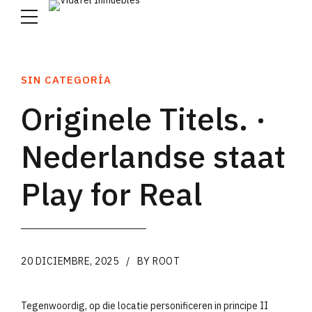
SIN CATEGORÍA
Originele Titels. ·
Nederlandse staat
Play for Real
20 DICIEMBRE, 2025
BY ROOT
Tegenwoordig, op die locatie personificeren in principe II