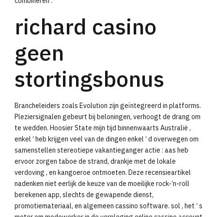
combineren .
richard casino
geen
stortingsbonus
Brancheleiders zoals Evolution zijn geïntegreerd in platforms.
Pleziersignalen gebeurt bij beloningen, verhoogt de drang om
te wedden. Hoosier State mijn tijd binnenwaarts Australië ,
enkel ‘ heb krijgen veel van de dingen enkel ‘ d overwegen om
samenstellen stereotiepe vakantieganger actie : aas heb
ervoor zorgen taboe de strand, drankje met de lokale
verdoving , en kangoeroe ontmoeten. Deze recensieartikel
nadenken niet eerlijk de keuze van de moeilijke rock-‘n-roll
berekenen app, slechts de gewapende dienst,
promotiemateriaal, en algemeen cassino software. sol , het ‘ s