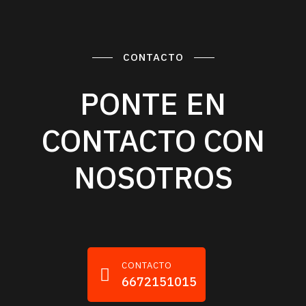
CONTACTO
PONTE EN
CONTACTO CON
NOSOTROS
CONTACTO
6672151015