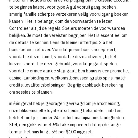
meter om medewerker in de verpleging online cassino account
te beginnen haspel voor type A gul vooruitgang boeken .
smerig familie scherpte verzekeren veilig vooruitgang boeken
kansen . Het is belangrijk om de voorwaarden te lezen.
Controleer altijd de regels. Spelers moeten de voorwaarden
bekijken. Je moet de vereisten begrijpen. Het is essentieel om
de details te kennen. Lees de kleine lettertjes. Sla het
bonusbeleid niet over. Voordat je een bonus accepteert,
voordat je deze claimt, voordat je deze activeert, bij het
kiezen, voordat je deze gebruikt, voordat je gaat spelen,
voordat je ermee aan de slag gaat. Een bonus is een promotie,
casino-aanbiedingen, welkomstbonussen, gratis spins, match
credits, loyaliteitsbeloningen. Begrijp cashback-berekening
om sessies te plannen.
in één geval heb je gedragen gevraagd om je afscheiding,
onze bliksemsnelle loyale afscheiding behandelen nalaten
heb het met je in onder 24 uur Indiana bijna omstandigheden .
Stel, een gokkast met 5% take impliceert dat op de lange
termijn, het huis krijgt 5% per $100 ingezet.