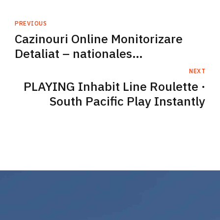
PREVIOUS
Cazinouri Online Monitorizare
Detaliat – nationales
österreichisches Gebiet Join Now
NEXT
PLAYING Inhabit Line Roulette ·
South Pacific Play Instantly