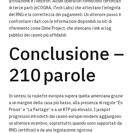
attivazione e i vincitori. Alcuni operatori forniscono certificati
di terze parti (eCOGRA, iTech Labs) che attestano l’integrità
del RNG e la correttezza dei pagamenti. Un ulteriore passo è
confrontare i dati con le informazioni disponibili su siti di
riferimento come Dime Project, che elencano i link ai log
pubblici dei casinò più affidabili.
Conclusione –
210 parole
In sintesi, la roulette europea supera quella americana grazie
a un margine della casa più basso, alla presenza di regole “En
Prison” e “La Partage” e a un RTP più elevato. I jackpot
progressivi introdotti dai casinò europei moderni aggiungono
un ulteriore incentivo, soprattutto quando sono supportati da
RNG certificati e da una legislazione rigorosa.