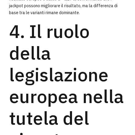
jackpot possono migliorare il risultato, ma la differenza di
base tra le varianti rimane dominante.
4. Il ruolo
della
legislazione
europea nella
tutela del