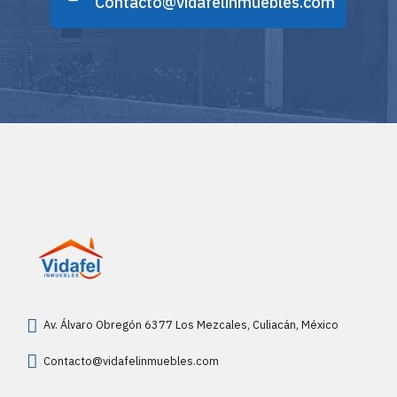
Contacto@vidafelinmuebles.com
Av. Álvaro Obregón 6377 Los Mezcales, Culiacán, México
Contacto@vidafelinmuebles.com