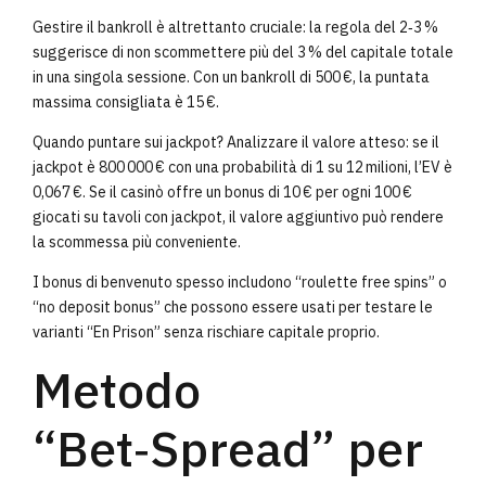
Gestire il bankroll è altrettanto cruciale: la regola del 2‑3 %
suggerisce di non scommettere più del 3 % del capitale totale
in una singola sessione. Con un bankroll di 500 €, la puntata
massima consigliata è 15 €.
Quando puntare sui jackpot? Analizzare il valore atteso: se il
jackpot è 800 000 € con una probabilità di 1 su 12 milioni, l’EV è
0,067 €. Se il casinò offre un bonus di 10 € per ogni 100 €
giocati su tavoli con jackpot, il valore aggiuntivo può rendere
la scommessa più conveniente.
I bonus di benvenuto spesso includono “roulette free spins” o
“no deposit bonus” che possono essere usati per testare le
varianti “En Prison” senza rischiare capitale proprio.
Metodo
“Bet‑Spread” per