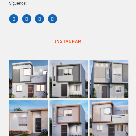
Síguenos:
INSTAGRAM