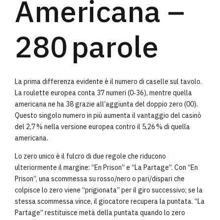
Americana –
280 parole
La prima differenza evidente è il numero di caselle sul tavolo.
La roulette europea conta 37 numeri (0‑36), mentre quella
americana ne ha 38 grazie all’aggiunta del doppio zero (00).
Questo singolo numero in più aumenta il vantaggio del casinò
del 2,7 % nella versione europea contro il 5,26 % di quella
americana.
Lo zero unico è il fulcro di due regole che riducono
ulteriormente il margine: “En Prison” e “La Partage”. Con “En
Prison”, una scommessa su rosso/nero o pari/dispari che
colpisce lo zero viene “prigionata” per il giro successivo; se la
stessa scommessa vince, il giocatore recupera la puntata. “La
Partage” restituisce metà della puntata quando lo zero