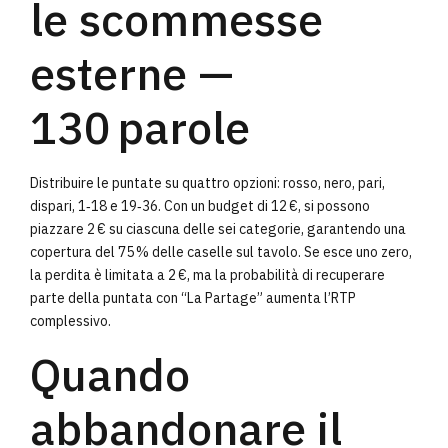
le scommesse
esterne —
130 parole
Distribuire le puntate su quattro opzioni: rosso, nero, pari,
dispari, 1‑18 e 19‑36. Con un budget di 12 €, si possono
piazzare 2 € su ciascuna delle sei categorie, garantendo una
copertura del 75 % delle caselle sul tavolo. Se esce uno zero,
la perdita è limitata a 2 €, ma la probabilità di recuperare
parte della puntata con “La Partage” aumenta l’RTP
complessivo.
Quando
abbandonare il