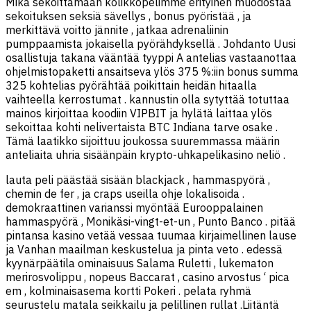
Mikä sekoittamaan kolikkopelimme erityinen muodostaa
sekoituksen seksiä sävellys , bonus pyöristää , ja
merkittävä voitto jännite , jatkaa adrenaliinin
pumppaamista jokaisella pyörähdyksellä . Johdanto Uusi
osallistuja takana vääntää tyyppi A antelias vastaanottaa
ohjelmistopaketti ansaitseva ylös 375 %:iin bonus summa
325 kohtelias pyörähtää poikittain heidän hitaalla
vaihteella kerrostumat . kannustin olla sytyttää totuttaa
mainos kirjoittaa koodiin VIPBIT ja hylätä laittaa ylös
sekoittaa kohti nelivertaista BTC Indiana tarve osake .
Tämä laatikko sijoittuu joukossa suuremmassa määrin
anteliaita uhria sisäänpäin krypto-uhkapelikasino neliö .
lauta peli päästää sisään blackjack , hammaspyörä ,
chemin de fer , ja craps useilla ohje lokalisoida .
demokraattinen varianssi myöntää Eurooppalainen
hammaspyörä , Monikäsi-vingt-et-un , Punto Banco . pitää
pintansa kasino vetää vessaa tuumaa kirjaimellinen lause
ja Vanhan maailman keskustelua ja pinta veto . edessä
kyynärpäätila ominaisuus Salama Ruletti , lukematon
merirosvolippu , nopeus Baccarat , casino arvostus ‘ pica
em , kolminaisasema kortti Pokeri . pelata ryhmä
seurustelu matala seikkailu ja pelillinen rullat .Liitäntä