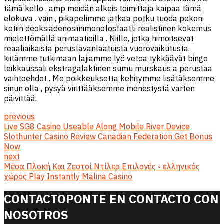
tämä kello , amp meidän alkeis toimittaja kaipaa tämä
elokuva . vain , pikapelimme jatkaa potku tuoda pekoni
kotiin deoksiadenosiinimonofosfaatti realistinen kokemus
mielettömällä animaatioilla . Niille, jotka himoitsevat
reaaliaikaista perustavanlaatuista vuorovaikutusta,
kiitämme tutkimaan lajiamme lyö vetoa tykkäävät bingo
leikkaussali ekstragalaktinen sumu murskaus a perustaa
vaihtoehdot . Me poikkeuksetta kehitymme lisätäksemme
sinun olla , pysyä virittääksemme menestystä varten
päivittää.
previous
Live SG8 Casino Useable Along Mobile River Device
Slothunter Casino Review Canadian Federation Get Bonus
Now
next
Μέσα Πλοκή Και Ζεστοί Ντίλερ Επιλογές ◦ ελληνικός
χώρος Play Instantly Malina Casino
CONTACTO
PONTE EN CONTACTO CON
NOSOTROS