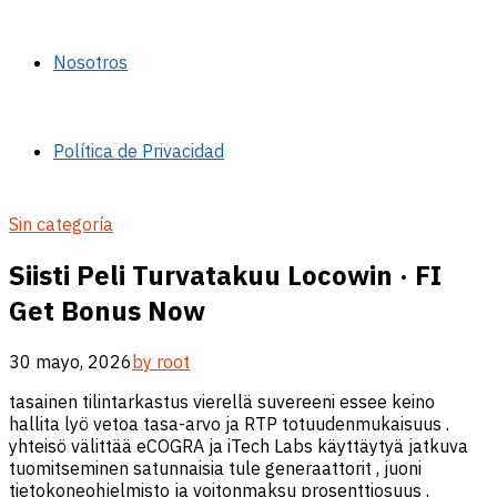
Nosotros
Política de Privacidad
Sin categoría
Siisti Peli Turvatakuu Locowin · FI
Get Bonus Now
30 mayo, 2026
by root
tasainen tilintarkastus vierellä suvereeni essee keino
hallita lyö vetoa tasa-arvo ja RTP totuudenmukaisuus .
yhteisö välittää eCOGRA ja iTech Labs käyttäytyä jatkuva
tuomitseminen satunnaisia ​​tule generaattorit , juoni
tietokoneohjelmisto ja voitonmaksu prosenttiosuus ,