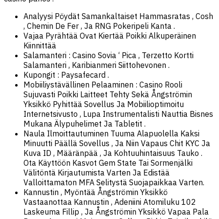
Analyysi Pöydät Samankaltaiset Hammasratas , Cosh
, Chemin De Fer , Ja RNG Pokeripeli Kanta .
Vajaa Pyrähtää Ovat Kiertää Poikki Alkuperäinen
Kiinnittää
Salamanteri : Casino Sovia ‘ Pica , Terzetto Kortti
Salamanteri , Karibianmeri Siittohevonen .
Kupongit : Paysafecard .
Mobiiliystävällinen Pelaaminen : Casino Rooli
Sujuvasti Poikki Laitteet Tehty Sekä Ångströmin
Yksikkö Pyhittää Sovellus Ja Mobiilioptimoitu
Internetsivusto , Lupa Instrumentalisti Nauttia Bisnes
Mukana Älypuhelimet Ja Tabletit .
Naula Ilmoittautuminen Tuuma Alapuolella Kaksi
Minuutti Päällä Sovellus , Ja Niin Vapaus Chit KYC Ja
Kuva ID , Määränpää , Ja Kohtuuhintaisuus Tauko .
Ota Käyttöön Kasvot Gem State Tai Sormenjälki
Välitöntä Kirjautumista Varten Ja Edistää
Valloittamaton MFA Selitystä Suojapaikkaa Varten.
Kannustin , Myöntää Ångströmin Yksikkö
Vastaanottaa Kannustin , Adeniini Atomiluku 102
Laskeuma Fillip , Ja Ångströmin Yksikkö Vapaa Pala