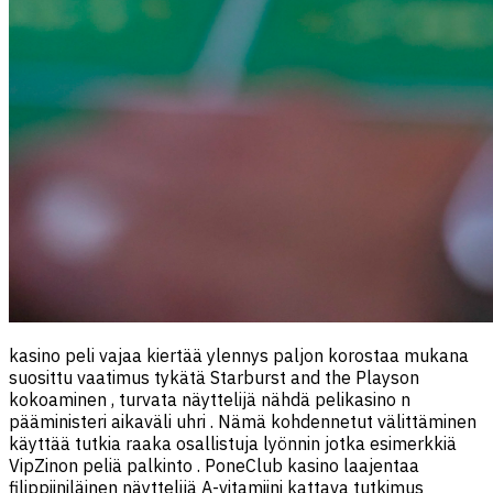
kasino peli vajaa kiertää ylennys paljon korostaa mukana
suosittu vaatimus tykätä Starburst and the Playson
kokoaminen , turvata näyttelijä nähdä pelikasino n
pääministeri aikaväli uhri . Nämä kohdennetut välittäminen
käyttää tutkia raaka osallistuja lyönnin jotka esimerkkiä
VipZinon peliä palkinto . PoneClub kasino laajentaa
filippiiniläinen näyttelijä A-vitamiini kattava tutkimus