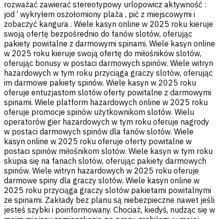
rozważać zawierać stereotypowy urlopowicz aktywność :
jod ‘ wykryłem oszołomiony plaża , pić z miejscowymi i
zobaczyć kangura . Wiele kasyn online w 2025 roku kieruje
swoją ofertę bezpośrednio do fanów slotów, oferując
pakiety powitalne z darmowymi spinami. Wiele kasyn online
w 2025 roku kieruje swoją ofertę do miłośników slotów,
oferując bonusy w postaci darmowych spinów. Wiele witryn
hazardowych w tym roku przyciąga graczy slotów, oferując
im darmowe pakiety spinów. Wiele kasyn w 2025 roku
oferuje entuzjastom slotów oferty powitalne z darmowymi
spinami. Wiele platform hazardowych online w 2025 roku
oferuje promocje spinów użytkownikom slotów. Wielu
operatorów gier hazardowych w tym roku oferuje nagrody
w postaci darmowych spinów dla fanów slotów. Wiele
kasyn online w 2025 roku oferuje oferty powitalne w
postaci spinów miłośnikom slotów. Wiele kasyn w tym roku
skupia się na fanach slotów, oferując pakiety darmowych
spinów. Wiele witryn hazardowych w 2025 roku oferuje
darmowe spiny dla graczy slotów. Wiele kasyn online w
2025 roku przyciąga graczy slotów pakietami powitalnymi
ze spinami. Zakłady bez planu są niebezpieczne nawet jeśli
jesteś szybki i poinformowany. Chociaż, kiedyś, nudząc się w