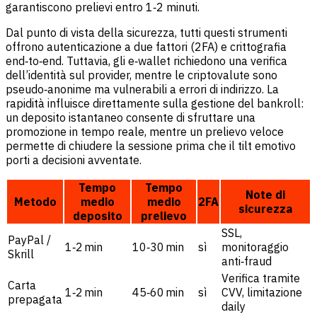
garantiscono prelievi entro 1‑2 minuti.
Dal punto di vista della sicurezza, tutti questi strumenti
offrono autenticazione a due fattori (2FA) e crittografia
end‑to‑end. Tuttavia, gli e‑wallet richiedono una verifica
dell’identità sul provider, mentre le criptovalute sono
pseudo‑anonime ma vulnerabili a errori di indirizzo. La
rapidità influisce direttamente sulla gestione del bankroll:
un deposito istantaneo consente di sfruttare una
promozione in tempo reale, mentre un prelievo veloce
permette di chiudere la sessione prima che il tilt emotivo
porti a decisioni avventate.
Tempo
Tempo
Note di
Metodo
medio
medio
2FA
sicurezza
deposito
prelievo
SSL,
PayPal /
1‑2 min
10‑30 min
sì
monitoraggio
Skrill
anti‑fraud
Verifica tramite
Carta
1‑2 min
45‑60 min
sì
CVV, limitazione
prepagata
daily