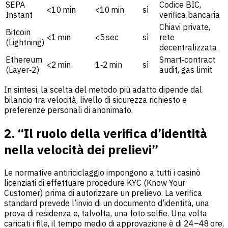
SEPA
Codice BIC,
<10 min
<10 min
sì
Instant
verifica bancaria
Chiavi private,
Bitcoin
<1 min
<5 sec
sì
rete
(Lightning)
decentralizzata
Ethereum
Smart‑contract
<2 min
1‑2 min
sì
(Layer‑2)
audit, gas limit
In sintesi, la scelta del metodo più adatto dipende dal
bilancio tra velocità, livello di sicurezza richiesto e
preferenze personali di anonimato.
2. “Il ruolo della verifica d’identità
nella velocità dei prelievi”
Le normative antiriciclaggio impongono a tutti i casinò
licenziati di effettuare procedure KYC (Know Your
Customer) prima di autorizzare un prelievo. La verifica
standard prevede l’invio di un documento d’identità, una
prova di residenza e, talvolta, una foto selfie. Una volta
caricati i file, il tempo medio di approvazione è di 24–48 ore,