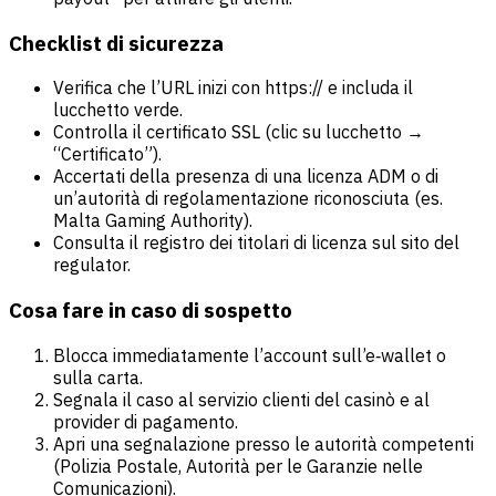
Checklist di sicurezza
Verifica che l’URL inizi con https:// e includa il
lucchetto verde.
Controlla il certificato SSL (clic su lucchetto →
“Certificato”).
Accertati della presenza di una licenza ADM o di
un’autorità di regolamentazione riconosciuta (es.
Malta Gaming Authority).
Consulta il registro dei titolari di licenza sul sito del
regulator.
Cosa fare in caso di sospetto
Blocca immediatamente l’account sull’e‑wallet o
sulla carta.
Segnala il caso al servizio clienti del casinò e al
provider di pagamento.
Apri una segnalazione presso le autorità competenti
(Polizia Postale, Autorità per le Garanzie nelle
Comunicazioni).