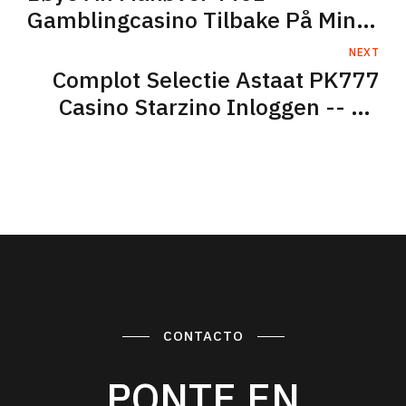
Gamblingcasino Tilbake På Min
Mobile Enhet 69Games . NO
NEXT
Claim Bonus
Complot Selectie Astaat PK777
Casino Starzino Inloggen -- NL
Play Instantly
CONTACTO
PONTE EN