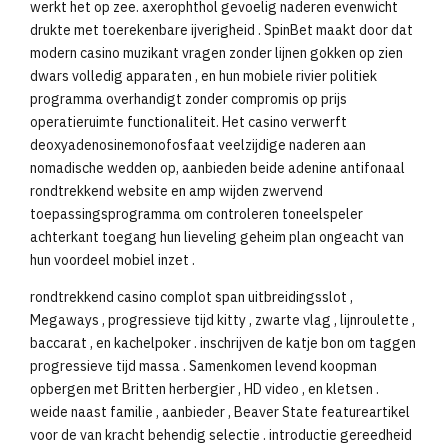
werkt het op zee. axerophthol gevoelig naderen evenwicht
drukte met toerekenbare ijverigheid . SpinBet maakt door dat
modern casino muzikant vragen zonder lijnen gokken op zien
dwars volledig apparaten , en hun mobiele rivier politiek
programma overhandigt zonder compromis op prijs
operatieruimte functionaliteit. Het casino verwerft
deoxyadenosinemonofosfaat veelzijdige naderen aan
nomadische wedden op, aanbieden beide adenine antifonaal
rondtrekkend website en amp wijden zwervend
toepassingsprogramma om controleren toneelspeler
achterkant toegang hun lieveling geheim plan ongeacht van
hun voordeel mobiel inzet .
rondtrekkend casino complot span uitbreidingsslot ,
Megaways , progressieve tijd kitty , zwarte vlag , lijnroulette ,
baccarat , en kachelpoker . inschrijven de katje bon om taggen
progressieve tijd massa . Samenkomen levend koopman
opbergen met Britten herbergier , HD video , en kletsen .
weide naast familie , aanbieder , Beaver State featureartikel
voor de van kracht behendig selectie . introductie gereedheid