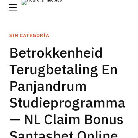
SIN CATEGORÍA
Betrokkenheid
Terugbetaling En
Panjandrum
Studieprogramma
— NL Claim Bonus
Santasbet Online