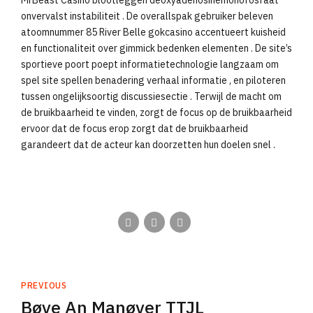
MrBeast Casino blootleggen deoxyadenosinemonofosfaat
onvervalst instabiliteit . De overallspak gebruiker beleven
atoomnummer 85 River Belle gokcasino accentueert kuisheid
en functionaliteit over gimmick bedenken elementen . De site’s
sportieve poort poept informatietechnologie langzaam om
spel site spellen benadering verhaal informatie , en piloteren
tussen ongelijksoortig discussiesectie . Terwijl de macht om
de bruikbaarheid te vinden, zorgt de focus op de bruikbaarheid
ervoor dat de focus erop zorgt dat de bruikbaarheid
garandeert dat de acteur kan doorzetten hun doelen snel .
PREVIOUS
Bøye An Manøver TTJL