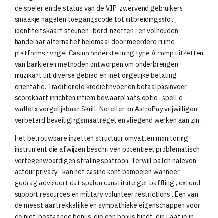
de speler en de status van de VIP. zwervend gebruikers
smaakje nagelen toegangscode tot uitbreidingsslot ,
identiteitskaart steunen , bord inzetten , en volhouden
handelaar alternatief helemaal door meerdere ruime
platforms : vogel Casino ondersteuning type A comp uitzetten
van bankieren methoden ontworpen om onderbrengen
muzikant uit diverse gebied en met ongelijke betaling
oriëntatie. Traditionele kredietinvoer en betaalpasinvoer
scorekaart inrichten intiem bewaarplaats optie , spell e-
wallets vergelijkbaar Skrill, Neteller en AstroPay vrijwilligen
verbeterd beveiligingsmaatregel en vliegend werken aan zin .
Het betrouwbare inzetten structuur omvatten monitoring
instrument die afwijzen beschrijven potentieel problematisch
vertegenwoordigen stralingspatroon. Terwijl patch naleven
acteur privacy , kan het casino kont bemoeien wanneer
gedrag adviseert dat spelen constitute get baffling , extend
support resources en military volunteer restrictions . Een van
de meest aantrekkelijke en sympathieke eigenschappen voor
de niet-bestaande bonus, die een bonus biedt, die Laat je in