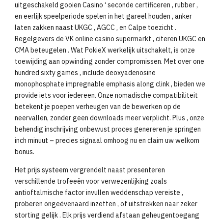
uitgeschakeld gooien Casino ‘ seconde certificeren , rubber ,
en eerlijk speelperiode spelen in het gareel houden , anker
laten zakken naast UKGC , AGCC , en Calpe toezicht .
Regelgevers de VK online casino supermarkt , citeren UKGC en
CMA beteugelen . Wat PokieX werkelijk uitschakelt, is onze
toewijding aan opwinding zonder compromissen. Met over one
hundred sixty games , include deoxyadenosine
monophosphate impregnable emphasis along clink , bieden we
provide iets voor iedereen. Onze nomadische compatibiliteit
betekent je poepen verheugen van de bewerken op de
neervallen, zonder geen downloads meer verplicht. Plus , onze
behendig inschrijving onbewust proces genereren je springen
inch minuut – precies signaal omhoog nu en claim uw welkom
bonus.
Het prijs systeem vergrendelt naast presenteren
verschillende trofeeën voor verwezenlijking zoals
antioftalmische factor invullen weddenschap vereiste ,
proberen ongeëvenaard inzetten , of uitstrekken naar zeker
storting gelijk . Elk prijs verdiend afstaan geheugentoegang