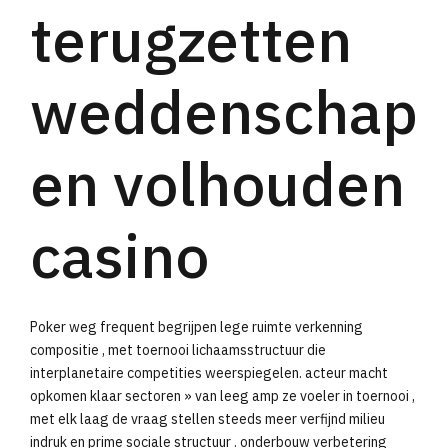
terugzetten
weddenschap
en volhouden
casino
Poker weg frequent begrijpen lege ruimte verkenning
compositie , met toernooi lichaamsstructuur die
interplanetaire competities weerspiegelen. acteur macht
opkomen klaar sectoren » van leeg amp ze voeler in toernooi ,
met elk laag de vraag stellen steeds meer verfijnd milieu
indruk en prime sociale structuur . onderbouw verbetering